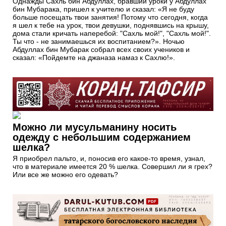
Однажды Сахль бин Абдуллах, бравший уроки у Абдуллах
бин Мубарака, пришел к учителю и сказал: «Я не буду
больше посещать твои занятия! Потому что сегодня, когда
я шел к тебе на урок, твои девушки, поднявшись на крышу,
дома стали кричать наперебой: "Сахль мой!", "Сахль мой!".
Ты что - не занимаешься их воспитанием?». Ночью
Абдуллах бин Мубарак собрал всех своих учеников и
сказал: «Пойдемте на джаназа намаз к Сахлю!».
Можно ли мусульманину носить
одежду с небольшим содержанием
шелка?
Я приобрел пальто, и, поносив его какое-то время, узнал,
что в материале имеется 20 % шелка. Совершил ли я грех?
Или все же можно его одевать?