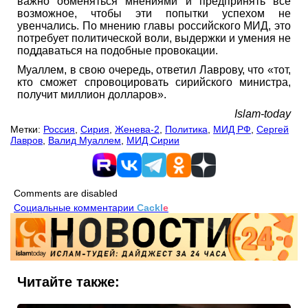
важно обменяться мнениями и предпринять все
возможное, чтобы эти попытки успехом не
увенчались. По мнению главы российского МИД, это
потребует политической воли, выдержки и умения не
поддаваться на подобные провокации.
Муаллем, в свою очередь, ответил Лаврову, что «тот,
кто сможет спровоцировать сирийского министра,
получит миллион долларов».
Islam-today
Метки:
Россия
,
Сирия
,
Женева-2
,
Политика
,
МИД РФ
,
Сергей
Лавров
,
Валид Муаллем
,
МИД Сирии
Comments are disabled
Социальные комментарии
Cackl
e
Читайте также: