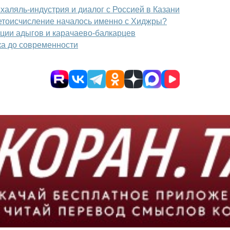
халяль-индустрия и диалог с Россией в Казани
летоисчисление началось именно с Хиджры?
ции адыгов и карачаево‑балкарцев
ка до современности