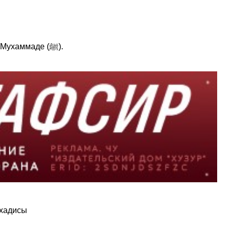
Информационное агенство Ассошиэйтед Пресс сообщает, что в Иране закончены съемки нового фильма о пророке Мухаммаде (ﷺ).
 хадисы