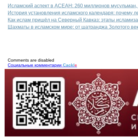
Исламский аспект в АСЕАН: 260 миллионов мусульман, 
История установления исламского календаря: почему 
Как ислам пришёл на Северный Кавказ: этапы исламиза
Шахматы в исламском мире: от шатранджа Золотого ве
Comments are disabled
Социальные комментарии
Cackl
e