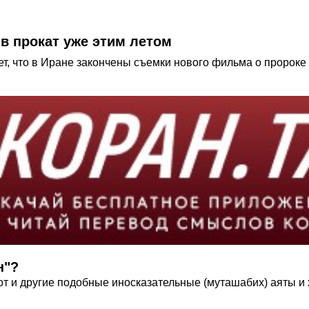
Мухаммаде (ﷺ) выйдет в прокат уже этим летом
н"?
от и другие подобные иносказательные (муташабих) аяты и