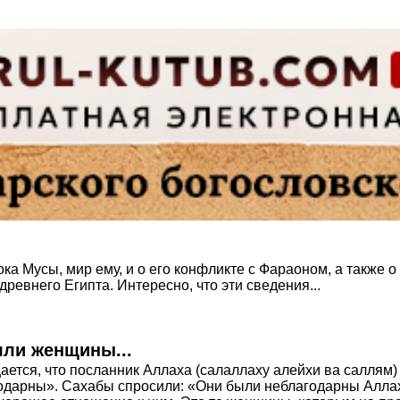
ка Мусы, мир ему, и о его конфликте с Фараоном, а также о
ревнего Египта. Интересно, что эти сведения...
яли женщины...
тся, что посланник Аллаха (салаллаху алейхи ва саллям) 
одарны». Сахабы спросили: «Они были неблагодарны Аллах