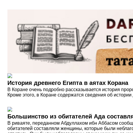
История древнего Египта в аятах Корана
В Коране очень подробно рассказывается история проро
Кроме этого, в Коране содержатся сведения об истории д
Большинство из обитателей Ада составл
В риваяте, переданном Абдуллахом ибн Аббасом сообщае
обитателей составляли женщины, которые были неблаг