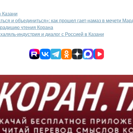
в Казани
ться и объединиться»: как прошел гает-намаз в мечети Мар
 традицию чтения Корана
халяль-индустрия и диалог с Россией в Казани