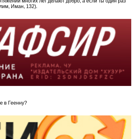
тяжении многих лет делают добро, а если ты один раз
лим, Иман, 132).
е в Геенну?