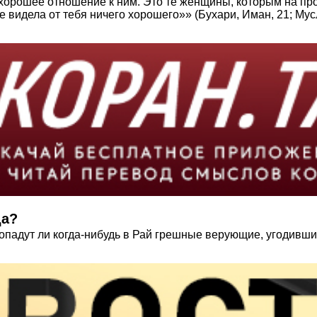
хорошее отношение к ним. Это те женщины, которым на про
не видела от тебя ничего хорошего»» (Бухари, Иман, 21; Мус
да?
опадут ли когда-нибудь в Рай грешные верующие, угодивши