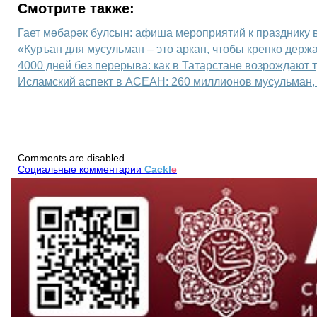
Смотрите также:
Гает мөбарәк булсын: афиша мероприятий к празднику 
«Куръан для мусульман – это аркан, чтобы крепко держа
4000 дней без перерыва: как в Татарстане возрождают
Исламский аспект в АСЕАН: 260 миллионов мусульман, 
Comments are disabled
Социальные комментарии
Cackl
e