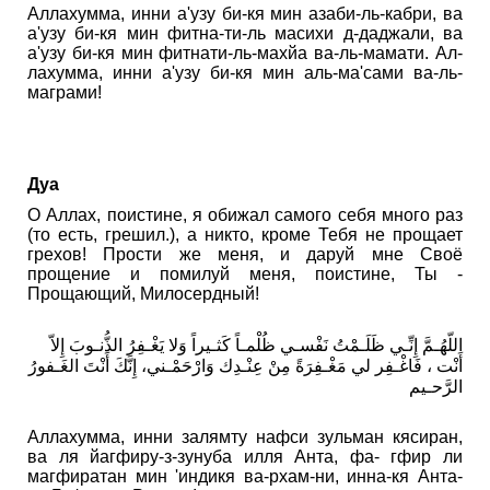
Аллахумма, инни а'узу би-кя мин азаби-ль-кабри, ва
а'узу би-кя мин фитна-ти-ль масихи д-даджали, ва
а'узу би-кя мин фитнати-ль-махйа ва-ль-мамати. Ал-
лахумма, инни а'узу би-кя мин аль-ма'сами ва-ль-
маграми!
Дуа
О Аллах, поистине, я обижал самого себя много раз
(то есть, грешил.), а никто, кроме Тебя не прощает
грехов! Прости же меня, и даруй мне Своё
прощение и помилуй меня, поистине, Ты -
Прощающий, Милосердный!
اللّهُـمَّ إِنِّـي ظَلَـمْتُ نَفْسـي ظُلْمـاً كَثـيراً وَلا يَغْـفِرُ الذُّنـوبَ إِلاّ
أَنْت ، فَاغْـفِر لي مَغْـفِرَةً مِنْ عِنْـدِك وَارْحَمْـني، إِنَّكَ أَنْتَ الغَـفورُ
الرَّحـيم
Аллахумма, инни залямту нафси зульман кясиран,
ва ля йагфиру-з-зунуба илля Анта, фа- гфир ли
магфиратан мин 'индикя ва-рхам-ни, инна-кя Анта-