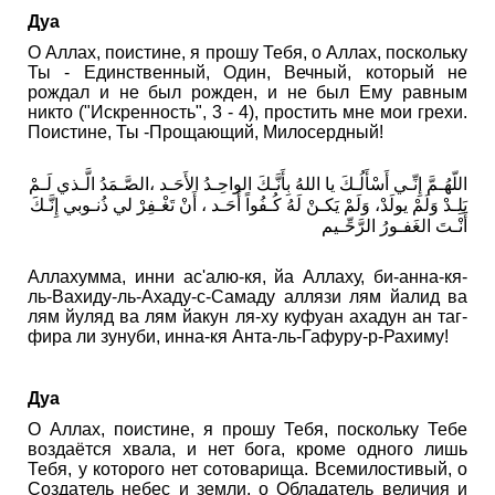
Дуа
О Аллах, поистине, я прошу Тебя, о Аллах, поскольку
Ты - Единственный, Один, Вечный, который не
рождал и не был рожден, и не был Ему равным
никто ("Искренность", 3 - 4), простить мне мои грехи.
Поистине, Ты -Прощающий, Милосердный!
اللّهُـمَّ إِنِّـي أَسْأَلُـكَ يا اللهُ بِأَنَّـكَ الواحِـدُ الأَحَـد ،الصَّـمَدُ الَّـذي لَـمْ
يَلِـدْ وَلَمْ يولَدْ، وَلَمْ يَكـنْ لَهُ كُـفُواً أَحَـد ، أَنْ تَغْـفِرْ لي ذُنـوبي إِنَّـكَ
أَنْـتَ الغَفـورُ الرَّحِّـيم
Аллахумма, инни ас'алю-кя, йа Аллаху, би-анна-кя-
ль-Вахиду-ль-Ахаду-с-Самаду аллязи лям йалид ва
лям йуляд ва лям йакун ля-ху куфуан ахадун ан таг-
фира ли зунуби, инна-кя Анта-ль-Гафуру-р-Рахиму!
Дуа
О Аллах, поистине, я прошу Тебя, поскольку Тебе
воздаётся хвала, и нет бога, кроме одного лишь
Тебя, у которого нет сотоварища. Всемилостивый, о
Создатель небес и земли, о Обладатель величия и