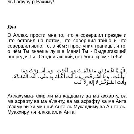
ль-Гафуру-р-Рахиму!
Дуа
О Аллах, прости мне то, что я совершил прежде и
что оставил на потом, что совершил тайно и что
совершил явно, то, в чём я преступил границы, и то,
о чём Ты знаешь лучше Меня! Ты - Выдвигающий
вперёд и Ты - Отодвигающий, нет бога, кроме Тебя!
اللّهُـمَّ اغْـفِرْ لي ما قَدَّمْـتُ وَما أَخَّرْت ، وَما أَسْـرَرْتُ وَما
أَعْلَـنْت ، وَما أَسْـرَفْت ، وَما أَنْتَ أَعْـلَمُ بِهِ مِنِّي . أَنْتَ المُقَـدِّمُ،
وَأَنْتَ المُـؤَخِّـرُ لا إِلهَ إِلاّ أَنْـت
Аллахумма-гфир ли ма каддамту ва ма аххарту, ва
ма асрарту ва ма а'лянту, ва ма асрафту ва ма Анта
а'ляму би-хи мин-ни! Анта-ль-Мукаддиму ва Ан-та-ль-
Муаххиру, ля иляха илля Анта!