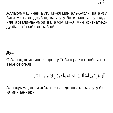
القَـبْر
Аллахумма, инни а'узу би-кя мин аль-бухли, ва а'узу
бикя мин аль-джубни, ва а'узу би-кя мин ан урадда
иля арзали-ль-'умри ва а'узу би-кя мин фитнати-д-
дунйа ва 'азаби-ль-кабри!
Дуа
О Аллах, поистине, я прошу Тебя о рае и прибегаю к
Тебе от огня!
اللّهُـمَّ إِنِّـي أَسْأَلُـكَ الجَـنَّةَ وأََعوذُ بِـكَ مِـنَ الـنّار
Аллахумма, инни ас'алю-кя-ль-джанната ва а'узу би-
кя мин ан-нари!