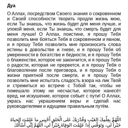
Дуа
О Аллах, посредством Своего знания о сокровенном
и Своей способности творить продли жизнь мою,
если Ты знаешь, что жизнь будет для меня лучше, и
упокой меня, если Ты знаешь, что смерть будет для
меня лучше! О Аллах, поистине, я прошу Тебя
позволить мне бояться Тебя в сокровенном и явном,
и я прошу Тебя позволить мне произносить слова
истины в довольстве и гневе, и я прошу Тебя об
умеренности в богатстве и бедности, и я прошу Тебя
о блаженстве, которое не закончится, и я прошу Тебя
о радости, которая не прервется, и я прошу Тебя о
благоволении после приговора, и я прошу Тебя о
жизни приятной после смерти, и я прошу Тебя
позволить мне испытать сладость взора на лик Твой
и стремиться ко встрече с Тобой так, чтобы не
помешало этому ни несчастье, которое нанесёт
вред, ни искушение, которое собьет с пути! О Аллах,
укрась нас украшением веры и сделай нас
руководителями и идущими правильным путём.
اللّھُمَّ بِعِلْمِكَ الغَیْبِ وَقُدْرَتِكَ عَلى الْخَلقِ أَحْیِني ما عَلِمْتَ الحیاةَ
خَیْراً لي، وَتَوَفَّني إِذا عَلِمْتَ الوَفاةَ خَیْراً لي، اللّھُمَّ إِنِّي أَسْأَلُكَ