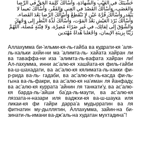
خَشْیَتَكَ في الغَیْبِ وَالشَّھادَةِ، وَأَسْأَلُكَ كَلِمَةَ الحَقِّ في الرِّضا
وَالغَضَب، وَأَسْأَلُكَ القَصْدَ في الغِنى وَالفَقْر، وَأَسْأَلُكَ نَعیماً لا
یَنْفَد، وَأَسْأَلُكَ قُرَّةَ عَیْنٍ لا تَنْقَطِعْ وَأَسْأَلُكَ الرِّضا بَعْدَ القَضاء،
وَأَسْأَلُكَ بًرْدَ الْعَیْشِ بَعْدَ الْمَوْت، وَأَسْأَلُكَ لَذَّةَ النَّظَرِ إِلى وَجْھِكَ
وَالشَّوْقَ إِلى لِقائِك، في غَیرِ ضَرّاءَ مُضِرَّة، وَلا فِتْنَةٍ مُضلَّة، اللّھُمَّ
زَیِّنّا بِزینَةِ الإیمان، وَاجْعَلنا ھُداةً مُھْتَدین
Аллахумма би-'ильми-кя-ль-гайба ва кудрати-кя 'аля-
ль-хальки ахйи-ни ма 'алимта-ль- хайата хайран ли
ва таваффа-ни иза 'алимта-ль-вафата хайран ли!
Ал-лахумма, инни ас'алю-кя хашйата-кя филь-гайби
ва-ш-шахадати, ва ас'алю-кя кялимата-ль-хакки фи-
р-рида ва-ль- гадаби, ва ас'алю-кя-ль-касда фи-ль-
гына ва-ль-факри, ва ас'алю-кя на'иман ля йанфаду,
ва ас'алю-кя куррата 'айнин ля танкати'у, ва ас'алю-
кя барда-ль-'айши ба'да-ль-маути, ва ас'алю-кя
ляззата-н-назари иля ваджхи-кя ва-ш-шаука иля
ликаи-кя фи гайри дарра'а мудырратин ва ля
фитнатин му-дыллятин, Аллахумма, зайин-на би-
зинати-ль-имани ва-дж'аль-на худатан мухтадина"!