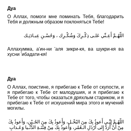
Дуа
О Аллах, помоги мне поминать Тебя, благодарить
Тебя и должным образом поклоняться Тебе!
اللّهُـمَّ أَعِـنِّي عَلـى ذِكْـرِكَ وَشُكْـرِك ، وَحُسْـنِ عِبـادَتِـك
Аллахумма, а'ин-ни 'аля зикри-кя, ва шукри-кя ва
хусни 'ибадати-кя!
Дуа
О Аллах, поистине, я прибегаю к Тебе от скупости, и
я прибегаю к Тебе от малодушия, и я прибегаю к
Тебе от того, чтобы оказаться дряхлым стариком, и я
прибегаю к Тебе от искушений мира этого и мучений
могилы.
اللّهُـمَّ إِنِّـي أَعوذُ بِكَ مِنَ البُخْـل، وَأَعوذُ بِكَ مِنَ الجُـبْن، وَأَعوذُ بِكَ
مِنْ أَنْ أُرَدَّ إِلى أَرْذَلِ الـعُمُر، وَأََعوذُ بِكَ مِنْ فِتْنَـةِ الدُّنْـيا وَعَـذابِ