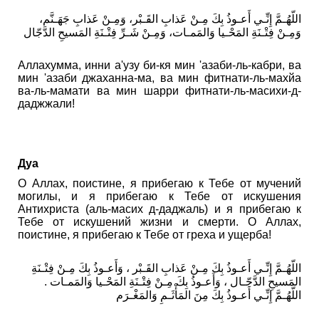
اللّهُـمَّ إِنِّـي أَعـوذُ بِكَ مِـنْ عَذابِ القَـبْر، وَمِـنْ عَذابِ جَهَـنَّم،
وَمِـنْ فِتْـنَةِ المَحْـيا وَالمَمـات، وَمِـنْ شَـرِّ فِتْـنَةِ المَسيحِ الدَّجّال
Аллахумма, инни а'узу би-кя мин 'азаби-ль-кабри, ва
мин 'азаби джаханна-ма, ва мин фитнати-ль-махйа
ва-ль-мамати ва мин шарри фитнати-ль-масихи-д-
даджжали!
Дуа
О Аллах, поистине, я прибегаю к Тебе от мучений
могилы, и я прибегаю к Тебе от искушения
Антихриста (аль-масих д-даджаль) и я прибегаю к
Тебе от искушений жизни и смерти. О Аллах,
поистине, я прибегаю к Тебе от греха и ущерба!
اللّهُـمَّ إِنِّـي أَعـوذُ بِكَ مِـنْ عَذابِ القَـبْر ، وَأَعـوذُ بِكَ مِـنْ فِتْـنَةِ
المَسيحِ الدَّجّـال ، وَأَعـوذُ بِكَ مِـنْ فِتْـنَةِ المَحْـيا وَالمَمـات .
اللّهُـمَّ إِنِّـي أَعـوذُ بِكَ مِنَ المَأْثَـمِ وَالمَغْـرَم