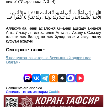
никто" ("Искренность", 3 - 4).
اللّهُـمَّ إِنِّـي أَسْأَلُـكَ بِأَنَّـي أَشْـهَدُ أَنَّـكَ أنْـتَ اللهُ لا إِلـهَ إِلاّ أَنْـت ،
الأَحَـدُ الصَّـمَدُ الَّـذي لَـمْ يَلِـدْ وَلَمْ يولَـدْ ، وَلَمْ يَكـنْ لَهُ كُـفُواً أَحَـد
Аллахумма, инни ас'алю-кя би-анни ашхаду анна-кя
Анта Ллаху ля иляха илля Анта-ль- Ахаду-с-Самаду
аллязи лям йалид, ва лям йуляд ва лям йакун ля-ху
куфуан ахадун!
Смотрите также:
5 поступков, за которые Всевышний одарит вас
благами
Comments are disabled
Социальные комментарии
Cackl
e