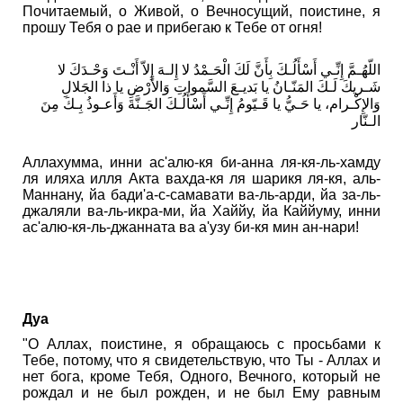
Почитаемый, о Живой, о Вечносущий, поистине, я
прошу Тебя о рае и прибегаю к Тебе от огня!
اللّهُـمَّ إِنِّـي أَسْأَلُـكَ بِأَنَّ لَكَ الْحَـمْدُ لا إِلـهَ إِلاّ أَنْـتَ وَحْـدَكَ لا
شَـريكَ لَـكَ المَنّـانُ يا بَديـعَ السَّمواتِ وَالأَرْضِ يا ذا الجَلالِ
وَالإِكْـرام، يا حَـيُّ يا قَـيّومُ إِنِّـي أَسْأَلُـكَ الجَـنَّةَ وَأَعـوذُ بِـكَ مِنَ
الـنّار
Аллахумма, инни ас'алю-кя би-анна ля-кя-ль-хамду
ля иляха илля Акта вахда-кя ля шарикя ля-кя, аль-
Маннану, йа бади'а-с-самавати ва-ль-арди, йа за-ль-
джаляли ва-ль-икра-ми, йа Хаййу, йа Каййуму, инни
ас'алю-кя-ль-джанната ва а'узу би-кя мин ан-нари!
Дуа
"О Аллах, поистине, я обращаюсь с просьбами к
Тебе, потому, что я свидетельствую, что Ты - Аллах и
нет бога, кроме Тебя, Одного, Вечного, который не
рождал и не был рожден, и не был Ему равным