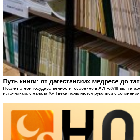
Путь книги: от дагестанских медресе до та
После потери государственности, особенно в XVII–XVIII вв., тат
источникам, с начала XVII века появляются рукописи с сочинения