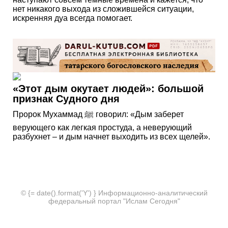
нет никакого выхода из сложившейся ситуации,
искренняя дуа всегда помогает.
«Этот дым окутает людей»: большой
признак Судного дня
Пророк Мухаммад ﷺ говорил: «Дым заберет
верующего как легкая простуда, а неверующий
разбухнет – и дым начнет выходить из всех щелей».
© {= date().format('Y') } Информационно-аналитический
федеральный портал "Ислам Сегодня"