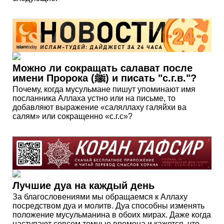
Можно ли сокращать салават после
имени Пророка (ﷺ) и писать "с.г.в."?
Почему, когда мусульмане пишут упоминают имя
посланника Аллаха устно или на письме, то
добавляют выражение «саляллаху галяйхи ва
салям» или сокращенно «с.г.с»?
Лучшие дуа на каждый день
За благословениями мы обращаемся к Аллаху
посредством дуа и молитв. Дуа способны изменять
положение мусульманина в обоих мирах. Даже когда
наступают совсем темные времена и кажется, что