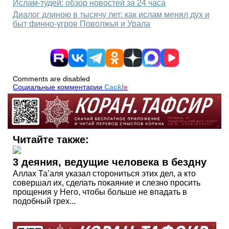
Ислам-тудей: обзор новостей за 24 часа
Диалог длиною в тысячу лет: как ислам менял дух и
быт финно-угров Поволжья и Урала
Comments are disabled
Социальные комментарии
Cackl
e
Читайте также:
3 деяния, ведущие человека в бездну
Аллах Та’аля указал сторониться этих дел, а кто
совершал их, сделать покаяние и слезно просить
прощения у Него, чтобы больше не впадать в
подобный грех...