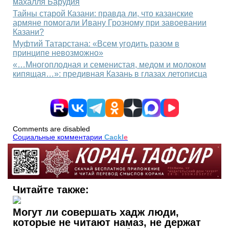
махалля Барудия
Тайны старой Казани: правда ли, что казанские
армяне помогали Ивану Грозному при завоевании
Казани?
Муфтий Татарстана: «Всем угодить разом в
принципе невозможно»
«…Многоплодная и семенистая, медом и молоком
кипящая…»: предивная Казань в глазах летописца
Comments are disabled
Социальные комментарии
Cackl
e
Читайте также:
Могут ли совершать хадж люди,
которые не читают намаз, не держат