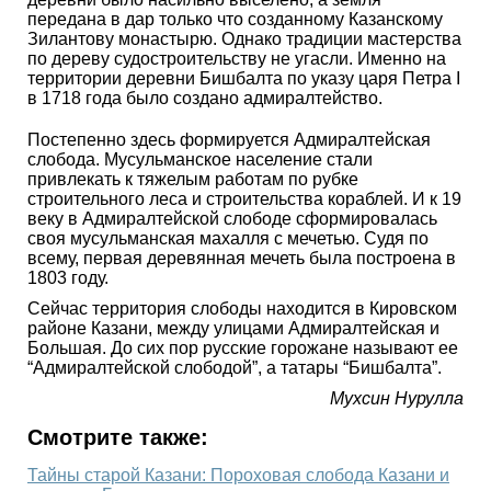
передана в дар только что созданному Казанскому
Зилантову монастырю. Однако традиции мастерства
по дереву судостроительству не угасли. Именно на
территории деревни Бишбалта по указу царя Петра I
в 1718 года было создано адмиралтейство.
Постепенно здесь формируется Адмиралтейская
слобода. Мусульманское население стали
привлекать к тяжелым работам по рубке
строительного леса и строительства кораблей. И к 19
веку в Адмиралтейской слободе сформировалась
своя мусульманская махалля с мечетью. Судя по
всему, первая деревянная мечеть была построена в
1803 году.
Сейчас территория слободы находится в Кировском
районе Казани, между улицами Адмиралтейская и
Большая. До сих пор русские горожане называют ее
“Адмиралтейской слободой”, а татары “Бишбалта”.
Мухсин Нурулла
Смотрите также:
Тайны старой Казани: Пороховая слобода Казани и