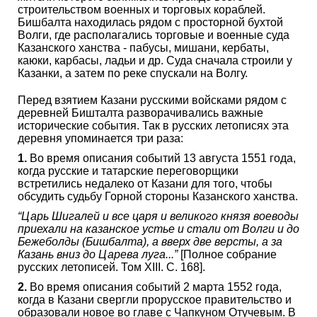
строительством военных и торговых кораблей.
Бишбалта находилась рядом с просторной бухтой
Волги, где располагались торговые и военные суда
Казанского ханства - пабусы, мишани, кербаты,
каюки, карбасы, ладьи и др. Суда сначала строили у
Казанки, а затем по реке спускали на Волгу.
Перед взятием Казани русскими войсками рядом с
деревней Бишталта разворачивались важные
исторические события. Так в русских летописях эта
деревня упоминается три раза:
1.
Во время описания событий 13 августа 1551 года,
когда русские и татарские переговорщики
встретились недалеко от Казани для того, чтобы
обсудить судьбу Горной стороны Казанского ханства.
“Царь Шигалей и все царя и великого князя воеводы
приехали на казанское устье и стали от Волги и до
Бежеболды (Бишбалта), а вверх две версты, а за
Казань вниз до Царева луга...”
[Полное собрание
русских летописей. Том XIII. C. 168].
2.
Во время описания событий 2 марта 1552 года,
когда в Казани свергли прорусское правительство и
образовали новое во главе с Чапкуном Отучевым. В