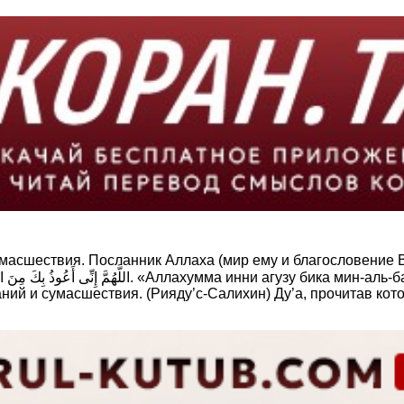
умасшествия. Посланник Аллаха (мир ему и благословение 
ний и сумасшествия. (Рияду’c-Салихин) Ду’а, прочитав кот