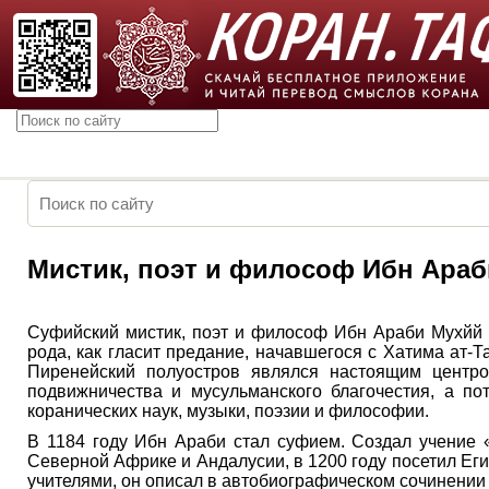
Мистик, поэт и философ Ибн Араб
Суфийский мистик, поэт и философ Ибн Араби Мухйй а
рода, как гласит предание, начавшегося с Хатима ат-Т
Пиренейский полуостров являлся настоящим центро
подвижничества и мусульманского благочестия, а по
коранических наук, музыки, поэзии и философии.
В 1184 году Ибн Араби стал суфием. Создал учение «
Северной Африке и Андалусии, в 1200 году посетил Егип
учителями, он описал в автобиографическом сочинении 