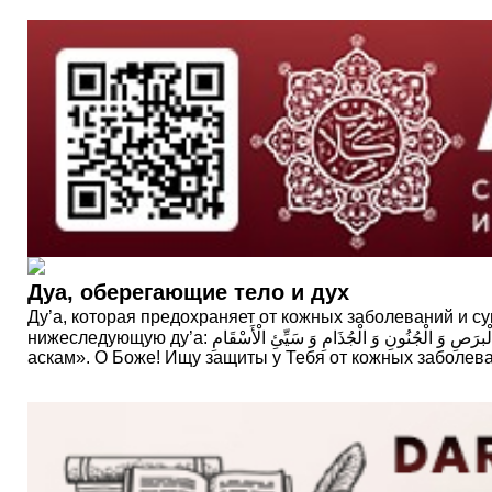
Дуа, оберегающие тело и дух
Ду’а, которая предохраняет от кожных заболеваний и с
нижеследующую ду’а: اللَّهُمَّ إِنِّى أَعُوذُ بِكَ مِنَ الْبرَصِ وَ الْجُنُونِ وَ الْجُذَامِ وَ سَيِّئِ الْأَسْقَامِ. «Аллахумма инни агузу бика мин-аль-барасый уа-ль-джунани уа-ль-джудами уа сайиэ иль-
аскам». О Боже! Ищу защиты у Тебя от кожных заболева