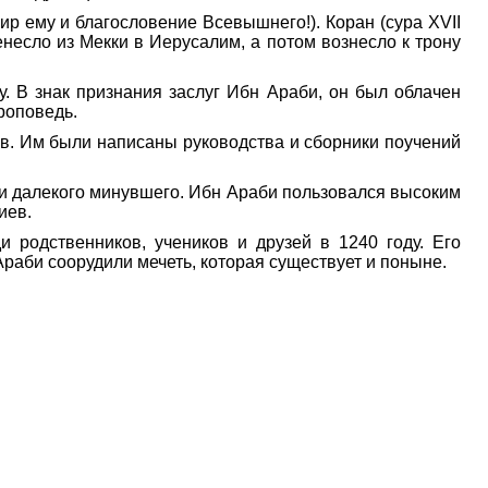
ир ему и благословение Всевышнего!). Коран (сура XVII
несло из Мекки в Иерусалим, а потом вознесло к трону
у. В знак признания заслуг Ибн Араби, он был облачен
роповедь.
в. Им были написаны руководства и сборники поучений
ми далекого минувшего. Ибн Араби пользовался высоким
иев.
 родственников, учеников и друзей в 1240 году. Его
Араби соорудили мечеть, которая существует и поныне.