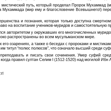
н мистический путь, который проделал Пророк Мухаммад (м
а Мухаммада (мир ему и благословение Всевышнего!) пере
ершенства и познания, которая только доступна смертном
раво на воспитание учеников-муридов и самостоятельную п
лся авторитетом у окружавших его многочисленных муридо
роко распространены во всем мусульманском мире.
х его озарениях, а также о беседах с пророками и мистика
 им титул “полюс полюсов”, что означало высший среди суф
еподавать и писать свои сочинения. Умер суфий среди
когда правил султан Селим I (1512-1520) над могилой Ибн 
т!