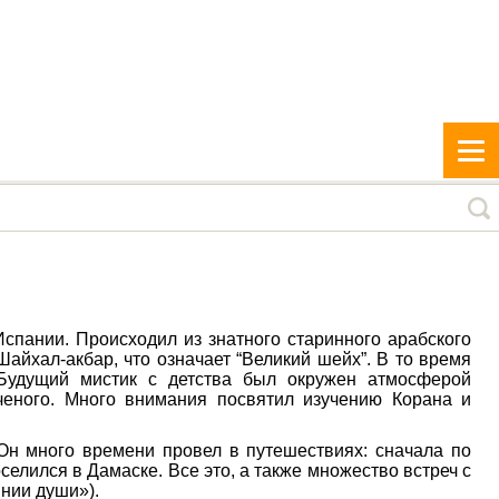
спании. Происходил из знатного старинного арабского
Шайхал-акбар, что означает “Великий шейх”. В то время
 Будущий мистик с детства был окружен атмосферой
ученого. Много внимания посвятил изучению Корана и
 Он много времени провел в путешествиях: сначала по
селился в Дамаске. Все это, а также множество встреч с
янии души»).