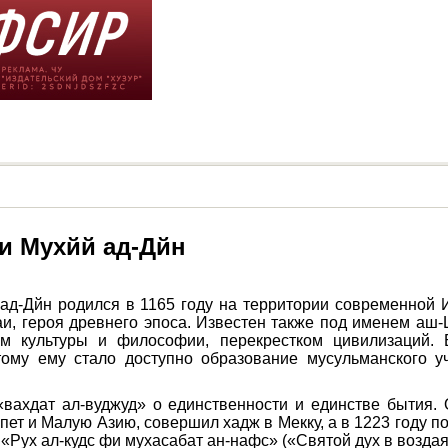
и Мухйй ад-Дйн
д-Дйн родился в 1165 году на территории современной И
аи, героя древнего эпоса. Известен также под именем аш-
м культуры и философии, перекрестком цивилизаций.
тому ему стало доступно образование мусульманского 
вахдат ал-вуджуд» о единственности и единстве бытия.
ет и Малую Азию, совершил хадж в Мекку, а в 1223 году по
«Рух ал-кудс фи мухасабат ан-нафс» («Святой дух в возда