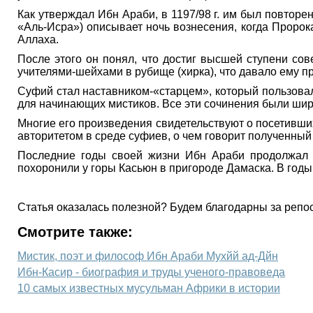
Как утверждал Ибн Араби, в 1197/98 г. им был повторе
«Аль-Исра») описывает ночь вознесения, когда Пророк
Аллаха.
После этого он понял, что достиг высшей ступени сов
учителями-шейхами в рубище (хирка), что давало ему п
Суфий стал наставником-«старцем», который пользова
для начинающих мистиков. Все эти сочинения были ши
Многие его произведения свидетельствуют о посетивши
авторитетом в среде суфиев, о чем говорит полученный
Последние годы своей жизни Ибн Араби продолжал пр
похоронили у горы Касьюн в пригороде Дамаска. В годы 
Статья оказалась полезной? Будем благодарны за репос
Смотрите также:
Мистик, поэт и философ Ибн Араби Мухйй ад-Дйн
Ибн-Касир - биография и труды ученого-правоведа
10 самых известных мусульман Африки в истории