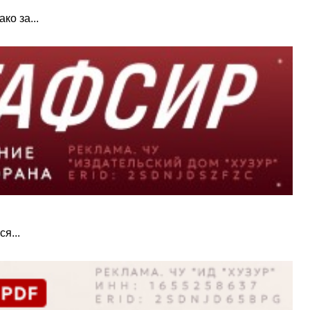
ко за...
я...