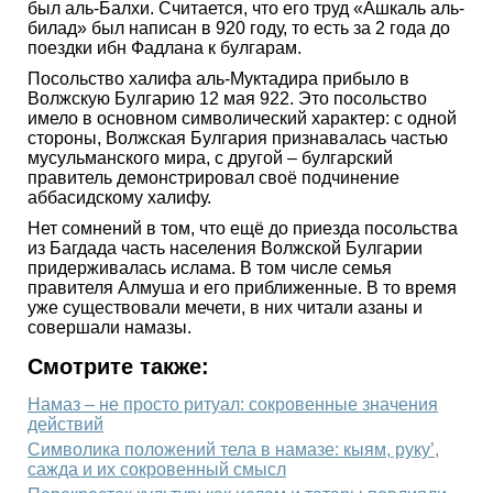
был аль-Балхи. Считается, что его труд «Ашкаль аль-
билад» был написан в 920 году, то есть за 2 года до
поездки ибн Фадлана к булгарам.
Посольство халифа аль-Муктадира прибыло в
Волжскую Булгарию 12 мая 922. Это посольство
имело в основном символический характер: с одной
стороны, Волжская Булгария признавалась частью
мусульманского мира, с другой – булгарский
правитель демонстрировал своё подчинение
аббасидскому халифу.
Нет сомнений в том, что ещё до приезда посольства
из Багдада часть населения Волжской Булгарии
придерживалась ислама. В том числе семья
правителя Алмуша и его приближенные. В то время
уже существовали мечети, в них читали азаны и
совершали намазы.
Смотрите также:
Намаз – не просто ритуал: сокровенные значения
действий
Символика положений тела в намазе: кыям, руку’,
сажда и их сокровенный смысл