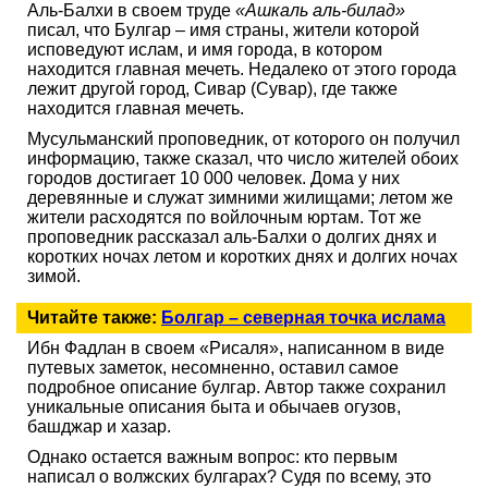
Аль-Балхи в своем труде
«Ашкаль аль-билад»
писал, что Булгар – имя страны, жители которой
исповедуют ислам, и имя города, в котором
находится главная мечеть. Недалеко от этого города
лежит другой город, Сивар (Сувар), где также
находится главная мечеть.
Мусульманский проповедник, от которого он получил
информацию, также сказал, что число жителей обоих
городов достигает 10 000 человек. Дома у них
деревянные и служат зимними жилищами; летом же
жители расходятся по войлочным юртам. Тот же
проповедник рассказал аль-Балхи о долгих днях и
коротких ночах летом и коротких днях и долгих ночах
зимой.
Читайте также:
Болгар – северная точка ислама
Ибн Фадлан в своем «Рисаля», написанном в виде
путевых заметок, несомненно, оставил самое
подробное описание булгар. Автор также сохранил
уникальные описания быта и обычаев огузов,
башджар и хазар.
Однако остается важным вопрос: кто первым
написал о волжских булгарах? Судя по всему, это