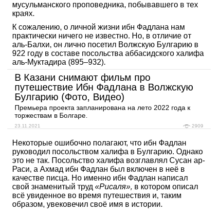
мусульманского проповедника, побывавшего в тех
краях.
К сожалению, о личной жизни ибн Фадлана нам
практически ничего не известно. Но, в отличие от
аль-Балхи, он лично посетил Волжскую Булгарию в
922 году в составе посольства аббасидского халифа
аль-Муктадира (895–932).
В Казани снимают фильм про
путешествие Ибн Фадлана в Волжскую
Булгарию (Фото, Видео)
Премьера проекта запланирована на лето 2022 года к
торжествам в Болгаре.
23.11.2021
2909
Некоторые ошибочно полагают, что ибн Фадлан
руководил посольством халифа в Булгарию. Однако
это не так. Посольство халифа возглавлял Сусан ар-
Раси, а Ахмад ибн Фадлан был включен в неё в
качестве писца. Но именно ибн Фадлан написал
свой знаменитый труд
«Рисаля»,
в котором описал
всё увиденное во время путешествия и, таким
образом, увековечил своё имя в истории.