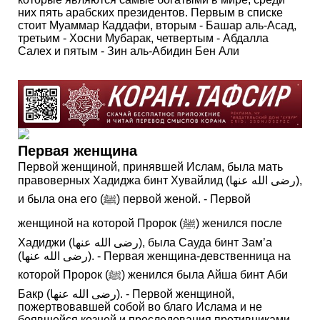
них пять арабских президентов. Первым в списке
стоит Муаммар Каддафи, вторым - Башар аль-Асад,
третьим - Хосни Мубарак, четвертым - Абдалла
Салех и пятым - Зин аль-Абидин Бен Али
Первая женщина
Первой женщиной, принявшей Ислам, была мать
правоверных Хадиджа бинт Хувайлид (رضى الله عنها),
и была она его (ﷺ) первой женой. - Первой
женщиной на которой Пророк (ﷺ) женился после
Хадиджи (رضى الله عنها), была Сауда бинт Зам’а
(رضى الله عنها). - Первая женщина-девственница на
которой Пророк (ﷺ) женился была Айша бинт Аби
Бакр (رضى الله عنها). - Первой женщиной,
пожертвовавшей собой во благо Ислама и не
боявшейся козней и преследования противниками