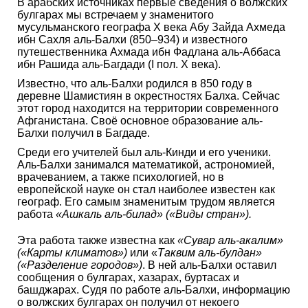
В арабских источниках первые сведения о волжских
булгарах мы встречаем у знаменитого
мусульманского географа X века Абу Зайда Ахмеда
ибн Сахля аль-Балхи (850–934) и известного
путешественника Ахмада ибн Фадлана аль-Аббаса
ибн Рашида аль-Багдади (I пол. X века).
Известно, что аль-Балхи родился в 850 году в
деревне Шамистиян в окрестностях Балха. Сейчас
этот город находится на территории современного
Афганистана. Своё основное образование аль-
Балхи получил в Багдаде.
Среди его учителей был аль-Кинди и его ученики.
Аль-Балхи занимался математикой, астрономией,
врачеванием, а также психологией, но в
европейской науке он стал наиболее известен как
географ. Его самым знаменитым трудом является
работа
«Ашкаль аль-билад» («Виды стран»).
Эта работа также известна как
«Сувар аль-акалим»
(«Карты климатов»)
или «
Таквим аль-булдан»
(«Разделение городов»)
. В ней аль-Балхи оставил
сообщения о булгарах, хазарах, буртасах и
башджарах. Судя по работе аль-Балхи, информацию
о волжских булгарах он получил от некоего