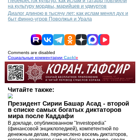
Перекресток культур: как ислам и татары повлияли
на культуру мордвы, марийцев и удмуртов
Диалог длиною в тысячу лет: как ислам менял дух и
быт финно-угров Поволжья и Урала
Comments are disabled
Социальные комментарии
Cackl
e
Читайте также:
Президент Сирии Башар Асад - второй
в списке самых богатых диктаторов
мира после Каддафи
В докладе, опубликованном "Investopedia"
(финансовой энциклопедией), компетентной по
денежным делам, перечислено восемь диктаторов,
которые являются самые богатыми в мире, среди