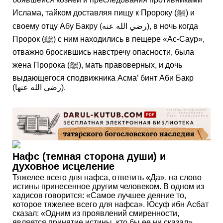
Ислама, тайком доставляя пищу к Пророку (ﷺ) и
своему отцу Абу Бакру (رضي الله عنه), в ночь когда
Пророк (ﷺ) с ним находились в пещере «Ас-Саур»,
отважно бросившись навстречу опасности, была
жена Пророка (ﷺ), мать правоверных, и дочь
выдающегося сподвижника Асма’ бинт Аби Бакр
(رضى الله عنها).
Нафс (темная сторона души) и
духовное исцеление
Тяжелее всего для нафса, ответить «Да», на слово
истины принесенное другим человеком. В одном из
хадисов говорится: «Самое лучшее деяние то,
которое тяжелее всего для нафса». Юсуф ибн Асбат
сказал: «Одним из проявлений смиренности,
является принятие истины, кто бы ее ни сказал»