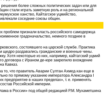
 решения более сложных политических задач или для
щин стали играть заметную роль и на региональной
кумухское ханство, Кайтагское уцмийство,
ривлекали соседние союзы общин.
ых проблем признали власть российского самодержца
ноименное градоначальство, немного позднее в
ковского, состоявшего на царской службе. Практика
м щедро раздавались гражданские и военные чины.
у. Хотя некоторые из них, например, кайтагский уцмий
ного договора с Ираном де-юре закрепило вхождение
на Кавказ.
а то, что правитель Аварии Султан Ахмед-хан еще в
ально по прямому указанию императора Александра I
х предприятие в наших пределах», т. е. применять
 состав Российской империи.
лама в России» под общей редакцией Р.М. Мухаметшина