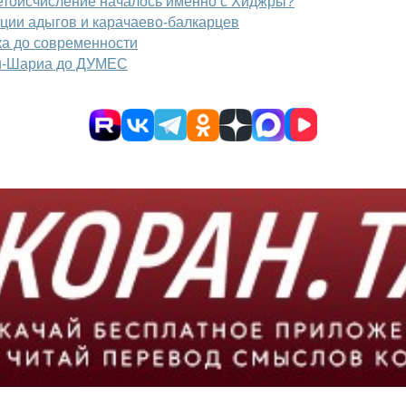
летоисчисление началось именно с Хиджры?
ции адыгов и карачаево‑балкарцев
ка до современности
-и-Шариа до ДУМЕС