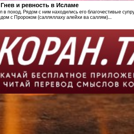
сильно жены ревновали Пророка ﷺ ? Гнев и ревность в Исламе
л в поход. Рядом с ним находились его благочестивые суп
ом с Пророком (салляллаху алейхи ва саллям)...