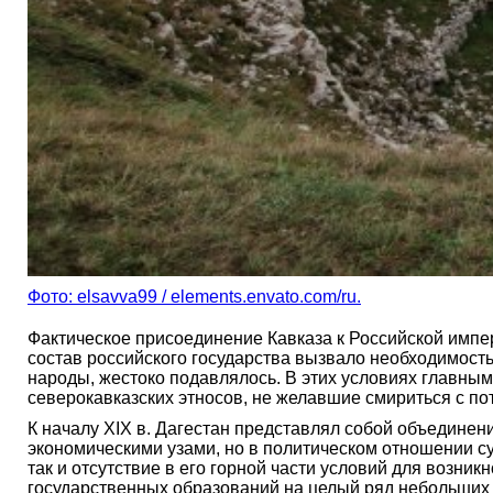
Фото: elsavva99 / elements.envato.com/ru.
Фактическое присоединение Кавказа к Российской импер
состав российского государства вызвало необходимость
народы, жестоко подавлялось. В этих условиях главным
северокавказских этносов, не желавшие смириться с по
К началу XIX в. Дагестан представлял собой объедине
экономическими узами, но в политическом отношении су
так и отсутствие в его горной части условий для возн
государственных образований на целый ряд небольших и