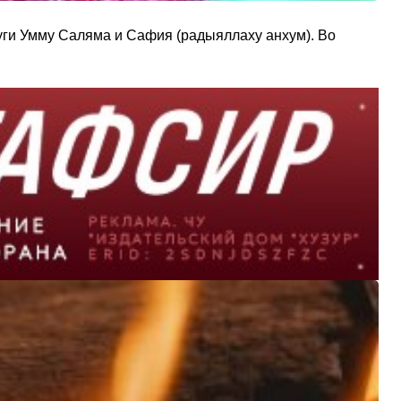
руги Умму Саляма и Сафия (радыяллаху анхум). Во