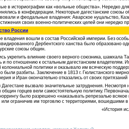
ые в историографии как «вольные общества». Нередко для
инялись в конфедерации. Некоторые дагестанские союзы об
вовали и феодальные владения: Аварское нуцальство, Кази
остижения своих военно-политических целей они нередко п
ство России
ые владения вошли в состав Российской империи. Без особ
иквидированного Дербентского ханства было образовано од
мурские союзы общин.
ь укрепить влияние своего верного союзника, шамхала Тар
 и по отношению к остальным дагестанским владетелям. И
 колониальной политики и оказывало им всяческую поддержк
 но были разбиты. Заключение в 1813 г. Гюлистанского мир
ерия и Иран окончательно отказались от своих притязаний 
 Дагестане вызвало значительные затруднения. Несмотря н
зы общин горцев вели самостоятельную политику. Первонач
норрингу было разрешено «наказывать репрезалью всякое и
в или ограничив им торговлю с территориями, вошедшими в
«История ис