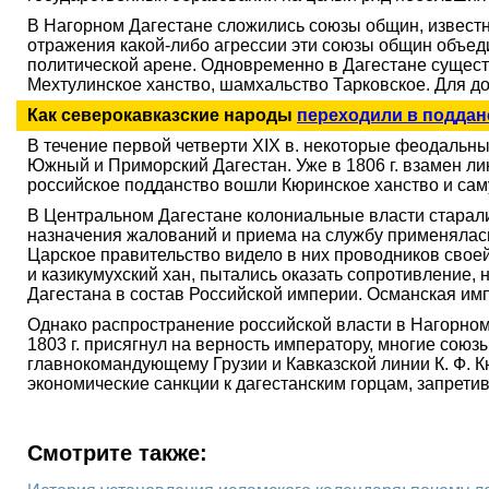
В Нагорном Дагестане сложились союзы общин, известн
отражения какой-либо агрессии эти союзы общин объед
политической арене. Одновременно в Дагестане сущест
Мехтулинское ханство, шамхальство Тарковское. Для д
Как северокавказские народы
переходили в поддан
В течение первой четверти XIX в. некоторые феодальн
Южный и Приморский Дагестан. Уже в 1806 г. взамен л
российское подданство вошли Кюринское ханство и са
В Центральном Дагестане колониальные власти старалис
назначения жалований и приема на службу применялась
Царское правительство видело в них проводников своей
и казикумухский хан, пытались оказать сопротивление,
Дагестана в состав Российской империи. Османская имп
Однако распространение российской власти в Нагорном
1803 г. присягнул на верность императору, многие сою
главнокомандующему Грузии и Кавказской линии К. Ф. К
экономические санкции к дагестанским горцам, запрети
Смотрите также: