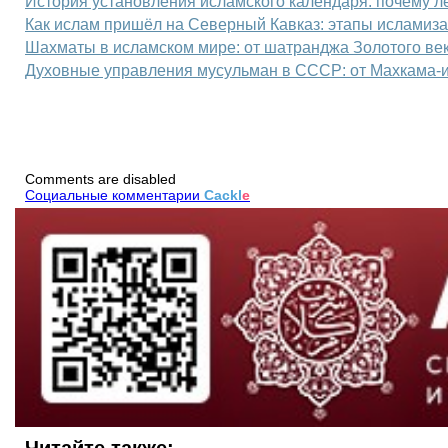
История установления исламского календаря: почему 
Как ислам пришёл на Северный Кавказ: этапы исламиза
Шахматы в исламском мире: от шатранджа Золотого ве
Духовные управления мусульман в СССР: от Махкама
Comments are disabled
Социальные комментарии
Cackl
e
Читайте также: