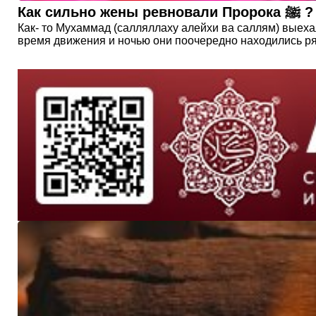
Как 
Как- то Мухаммад (салляллаху алейхи ва саллям) выеха
время движения и ночью они поочередно находились ряд