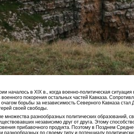
ии началось в XIX в., когда военно-политическая ситуация
 военного покорения остальных частей Кавказа. Сопротивл
 очагом борьбы за независимость Северного Кавказа стал Д
терей своей свободы.
ние множества разнообразных политических образований, с
ществовавших независимо друг от друга. Этому способство
икновения прибавочного продукта. Поэтому в Позднем Средн
 разнообразных по своему типу и потенциалу политических