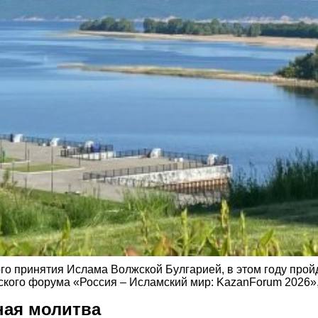
о принятия Ислама Волжской Булгарией, в этом году прой
ого форума «Россия – Исламский мир: KazanForum 2026», к
ная молитва