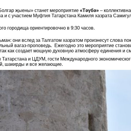
Болгар җыены» станет мероприятие
«Тәүбә»
– коллективна
а и с участием Муфтия Татарстана Камиля хазрата Самигу
го городища ориентировочно в 9:30 часов.
ман: они вслед за Талгатом хазратом произнесут слова по
ельный вагаз-проповедь. Ежегодно это мероприятие стано
так как создает мощную духовную атмосферу единения и с
ы Татарстана и ЦДУМ, гости Международного экономическо
й, шакирды и все желающие.