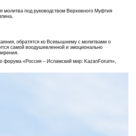
я молитва под руководством Верховного Муфтия
ллина.
каяния, обратятся ко Всевышнему с молитвами о
вится самой воодушевленной и эмоционально
мирения.
го форума «Россия – Исламский мир: KazanForum»,