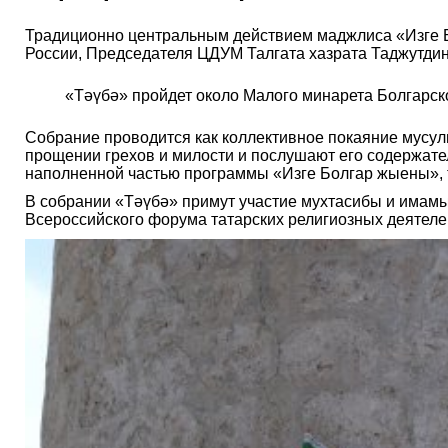
Традиционно центральным действием маджлиса «Изге 
России, Председателя ЦДУМ Талгата хазрата Таджутдин
«Тәүбә» пройдет около Малого минарета Болгарско
Собрание проводится как коллективное покаяние мусуль
прощении грехов и милости и послушают его содержат
наполненной частью программы «Изге Болгар жыены», 
В собрании «Тәүбә» примут участие мухтасибы и имам
Всероссийского форума татарских религиозных деятеле