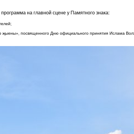
программа на главной сцене у Памятного знака:
телей;
ар җыены», посвященного Дню официального принятия Ислама Волж