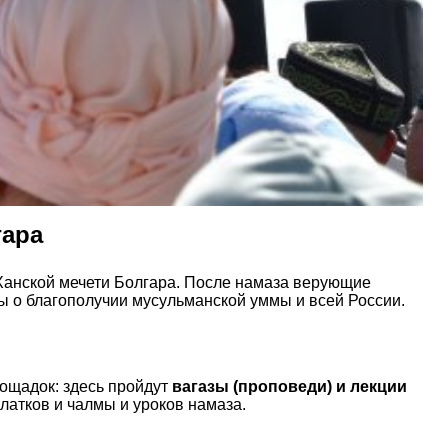
гара
 Ханской мечети Болгара. После намаза верующие
бы о благополучии мусульманской уммы и всей России.
лощадок: здесь пройдут
вагазы (проповеди) и лекции
латков и чалмы и уроков намаза.