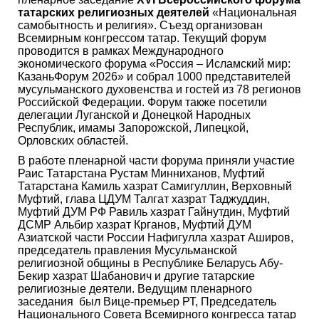
татарских религиозных деятелей
«Национальная
самобытность и религия». Съезд организован
Всемирным конгрессом татар. Текущий форум
проводится в рамках Международного
экономического форума «Россия – Исламский мир:
КазаньФорум 2026» и собрал 1000 представителей
мусульманского духовенства и гостей из 78 регионов
Российской Федерации. Форум также посетили
делегации Луганской и Донецкой Народных
Республик, имамы Запорожской, Липецкой,
Орловских областей.
В работе пленарной части форума приняли участие
Раис Татарстана Рустам Минниханов, Муфтий
Татарстана Камиль хазрат Самигуллин, Верховный
Муфтий, глава ЦДУМ Талгат хазрат Таджуддин,
Муфтий ДУМ РФ Равиль хазрат Гайнутдин, Муфтий
ДСМР Альбир хазрат Крганов, Муфтий ДУМ
Азиатской части России Нафигулла хазрат Аширов,
председатель правления Мусульманской
религиозной общины в Республике Беларусь Абу-
Бекир хазрат Шабанович и другие татарские
религиозные деятели. Ведущим пленарного
заседания был Вице-премьер РТ, Председатель
Национального Совета Всемирного конгресса татар