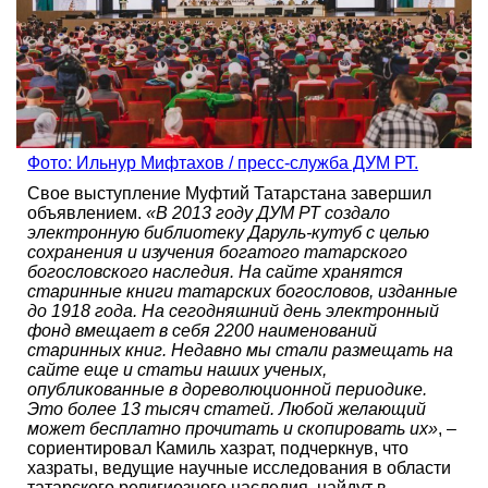
Фото: Ильнур Мифтахов / пресс-служба ДУМ РТ.
Свое выступление Муфтий Татарстана завершил
объявлением.
«В 2013 году ДУМ РТ создало
электронную библиотеку Даруль-кутуб с целью
сохранения и изучения богатого татарского
богословского наследия. На сайте хранятся
старинные книги татарских богословов, изданные
до 1918 года. На сегодняшний день электронный
фонд вмещает в себя 2200 наименований
старинных книг. Недавно мы стали размещать на
сайте еще и статьи наших ученых,
опубликованные в дореволюционной периодике.
Это более 13 тысяч статей. Любой желающий
может бесплатно прочитать и скопировать их»
, –
сориентировал Камиль хазрат, подчеркнув, что
хазраты, ведущие научные исследования в области
татарского религиозного наследия, найдут в