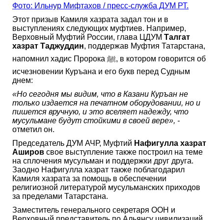
Фото: Ильнур Мифтахов / пресс-служба ДУМ РТ.
Этот призыв Камиля хазрата задал тон и в
выступлениях следующих муфтиев. Например,
Верховный Муфтий России, глава ЦДУМ
Талгат
хазрат Таджуддин
, поддержав Муфтия Татарстана,
напомнил хадис Пророка ﷺ, в котором говорится об
исчезновении Куръана и его букв перед Судным
днем:
«Но сегодня мы видим, что в Казани Куръан не
только издается на печатном оборудовании, но и
пишется вручную, и это вселяет надежду, что
мусульмане будут стойкими в своей вере», -
отметил он.
Председатель ДУМ АЧР, Муфтий
Нафигулла хазрат
Аширов
свое выступление также построил на теме
на сплочения мусульман и поддержки друг друга.
Заодно Нафигулла хазрат также поблагодарил
Камиля хазрата за помощь в обеспечении
религиозной литературой мусульманских приходов
за пределами Татарстана.
Заместитель генерального секретаря ООН и
Верховный представитель по Альянсу цивилизаций