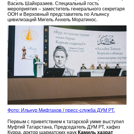
Василь Шайхразиев. Специальный гость
мероприятия – заместитель генерального секретаря
ООН и Верховный представитель по Альянсу
цивилизаций Мигель Анхель Моратинос.
Фото: Ильнур Мифтахов / пресс-служба ДУМ РТ.
Первым с приветствием к татарской умме выступил
Муфтий Татарстана, Председатель ДУМ РТ, хафиз
Курра, доктор шариатских наук
Камиль хазрат