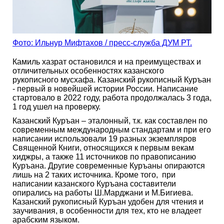
Фото: Ильнур Мифтахов / пресс-служба ДУМ РТ.
Камиль хазрат остановился и на преимуществах и
отличительных особенностях казанского
рукописного мусхафа. Казанский рукописный Куръан
- первый в новейшей истории России. Написание
стартовало в 2022 году, работа продолжалась 3 года,
1 год ушел на проверку.
Казанский Куръан – эталонный, т.к. как составлен по
современным международным стандартам и при его
написании использовали 19 разных экземпляров
Священной Книги, относящихся к первым векам
хиджры, а также 11 источников по правописанию
Куръана. Другие современные Куръаны опираются
лишь на 2 таких источника. Кроме того, при
написании казанского Куръана составители
опирались на работы Ш.Марджани и М.Бигиева.
Казанский рукописный Куръан удобен для чтения и
заучивания, в особенности для тех, кто не владеет
арабским языком.