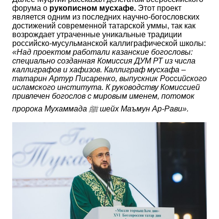
форума о
рукописном мусхафе.
Этот проект
является одним из последних научно-богословских
достижений современной татарской уммы, так как
возрождает утраченные уникальные традиции
российско-мусульманской каллиграфической школы:
«Над проектом работали казанские богословы:
специально созданная Комиссия ДУМ РТ из числа
каллиграфов и хафизов. Каллиграф мусхафа –
татарин Артур Писаренко, выпускник Российского
исламского института. К руководству Комиссией
привлечен богослов с мировым именем, потомок
пророка Мухаммада ﷺ шейх Маъмун Ар-Рави».