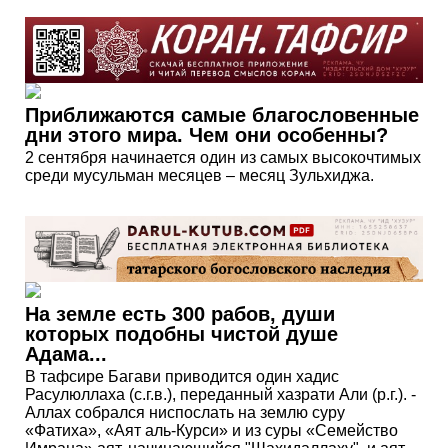
Приближаются самые благословенные
дни этого мира. Чем они особенны?
2 сентября начинается один из самых высокочтимых
среди мусульман месяцев – месяц Зульхиджа.
На земле есть 300 рабов, души
которых подобны чистой душе
Адама...
В тафсире Багави приводится один хадис
Расулюллаха (с.г.в.), переданный хазрати Али (р.г.). -
Аллах собрался ниспослать на землю суру
«Фатиха», «Аят аль-Курси» и из суры «Семейство