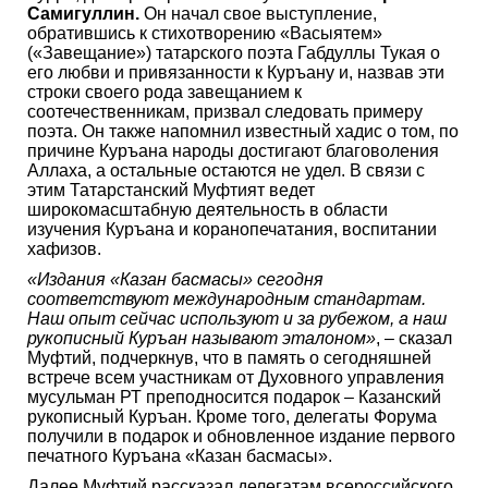
Самигуллин.
Он начал свое выступление,
обратившись к стихотворению «Васыятем»
(«Завещание») татарского поэта Габдуллы Тукая о
его любви и привязанности к Куръану и, назвав эти
строки своего рода завещанием к
соотечественникам, призвал следовать примеру
поэта. Он также напомнил известный хадис о том, по
причине Куръана народы достигают благоволения
Аллаха, а остальные остаются не удел. В связи с
этим Татарстанский Муфтият ведет
широкомасштабную деятельность в области
изучения Куръана и коранопечатания, воспитании
хафизов.
«Издания «Казан басмасы» сегодня
соответствуют международным стандартам.
Наш опыт сейчас используют и за рубежом, а наш
рукописный Куръан называют эталоном»
, – сказал
Муфтий, подчеркнув, что в память о сегодняшней
встрече всем участникам от Духовного управления
мусульман РТ преподносится подарок – Казанский
рукописный Куръан. Кроме того, делегаты Форума
получили в подарок и обновленное издание первого
печатного Куръана «Казан басмасы».
Далее Муфтий рассказал делегатам всероссийского