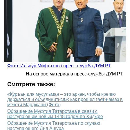
Фото: Ильнур Мифтахов / пресс-служба ДУМ РТ.
На основе материала пресс-службы ДУМ РТ
Смотрите также:
«Куръан для мусульман – это аркан, чтобы крепко
держаться и объединиться»: как прошел гает-намаз в
мечети Марджани (Фото)
Обращение Муфтия Татарстана в связи с
наступающим новым 1448 годом по Хиджре
Обращение Муфтия Татарстана по случаю
наступающего Дня Ашура