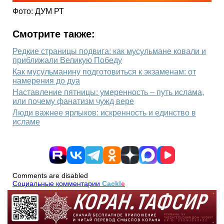
Фото: ДУМ РТ
Смотрите также:
Редкие страницы подвига: как мусульмане ковали и
приближали Великую Победу
Как мусульманину подготовиться к экзаменам: от
намерения до дуа
Наставление пятницы: умеренность – путь ислама,
или почему фанатизм чужд вере
Люди важнее ярлыков: искренность и единство в
исламе
Comments are disabled
Социальные комментарии
Cackl
e