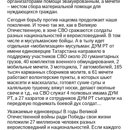
организаторами помощи эвакуированным, а мечети
– местом сбора материальной помощи для
нуждающихся граждан.
Сегодня борьбу против нацизма продолжает наше
поколение. И точно так же, как в Великую
Отечественную, в зоне СВО сражаются солдаты
разных национальностей и вероисповеданий. В том
числе и мусульманские бойцы. А в тылу идет
отдельная «мобилизация» мусульман: ДУМ РТ от
имени единоверцев Татарстана направило в
поддержку участников СВО около 20 гуманитарных
грузов, 40 комплектов военного обмундирования, 2
мобильные мечети, 3 мотоцикла, 7 автомобилей, 165
тысяч карманных сборников молитв, в 61 мечети
работают волонтерские пункты, в которых шьют
масксети и маскхалаты, готовят сухие супы и
халяльную тушенку, вяжут носки, делают окопные
свечи и т.д., на СВО служат 4 полковых имама ДУМ
РТ, а 27 хазратов и сотрудников ДУМ РТ съездили на
передовую поднимать боевой дух солдат…
Уважаемые единоверцы! В годы Великой
Отечественной войны ради Победы свои жизни
положили 27 миллионов человек разных
вероисповеданий и национальностей. Если каждого