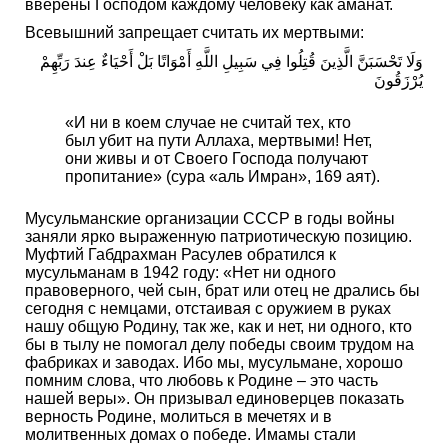
вверены Господом каждому человеку как аманат.
Всевышний запрещает считать их мертвыми:
وَلَا تَحْسَبَنَّ الَّذِينَ قُتِلُوا فِي سَبِيلِ اللَّهِ أَمْوَاتًا بَلْ أَحْيَاءٌ عِندَ رَبِّهِمْ
يُرْزَقُونَ
«И ни в коем случае не считай тех, кто
был убит на пути Аллаха, мертвыми! Нет,
они живы и от Своего Господа получают
пропитание» (сура «аль Имран», 169 аят).
Мусульманские организации СССР в годы войны
заняли ярко выраженную патриотическую позицию.
Муфтий Габдрахман Расулев обратился к
мусульманам в 1942 году: «Нет ни одного
правоверного, чей сын, брат или отец не дрались бы
сегодня с немцами, отстаивая с оружием в руках
нашу общую Родину, так же, как и нет, ни одного, кто
бы в тылу не помогал делу победы своим трудом на
фабриках и заводах. Ибо мы, мусульмане, хорошо
помним слова, что любовь к Родине – это часть
нашей веры». Он призывал единоверцев показать
верность Родине, молиться в мечетях и в
молитвенных домах о победе. Имамы стали