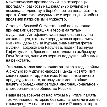
межэтнических противоречий. Но гитлеровцы
прогадали: разность национальных культур не
помешала единству в борьбе против ненавистного
врага. Советские мусульмане с первых дней войны
проявили патриотизм и мужество.
Летопись Великой Отечественной войны полна
примерами бесстрашия и героизма татар-
мусульман. Антифашистская подпольная группа
джалиловцев, которые перед казнью прощались с
жизнями, держась за Куръан, знаменитая фетва
муфтия Габдрахмана Расулева, подвиг Газинура
Гафиятуллина, бросившегося телом на амбразуру,
Гази Загитов, одним из первых водрузивший знамя
на рейхстаге…
Это лишь малая часть подвигов татар в годы войны.
А сколько их у других народов! Каждый свято чтит
своих героев и гордится ими. И нет в этом ничего
предосудительного, потому что именно общая
память и объединяет сегодня многонациональное и
многорелигиозное общество России.
Наша вера требует от нас, чтобы мы чтили память
тех миллионов, которые без савана полегли в землю
с намерением спасти свои семьи и Родину, которые