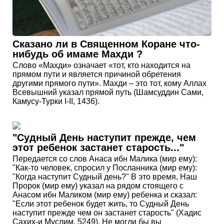
Сказано ли в Священном Коране что-
нибудь об имаме Махди ?
Слово «Махди» означает «тот, кто находится на
прямом пути и является причиной обретения
другими прямого пути». Махди – это тот, кому Аллах
Всевышний указал прямой путь (Шамсуддин Сами,
Камусу-Турки I-II, 1436).
"Судный День наступит прежде, чем
этот ребенок застанет старость..."
Передается со слов Анаса ибн Малика (мир ему):
"Как-то человек, спросил у Посланника (мир ему):
"Когда наступит Судный день?" В это время, Наш
Пророк (мир ему) указал на рядом стоящего с
Анасом ибн Маликом (мир ему) ребенка и сказал:
"Если этот ребенок будет жить, то Судный День
наступит прежде чем он застанет старость" (Хадис
Сахих-и Муслим, 5249). Не могли бы вы