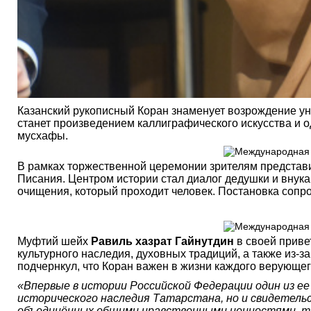
Казанский рукописный Коран знаменует возрождение у
станет произведением каллиграфического искусства и о
мусхафы.
В рамках торжественной церемонии зрителям предста
Писания. Центром истории стал диалог дедушки и внука
очищения, который проходит человек. Постановка сопр
Муфтий шейх
Равиль хазрат Гайнутдин
в своей привет
культурного наследия, духовных традиций, а также из-
подчернкул, что Коран важен в жизни каждого верующег
«Впервые в истории Российской Федерации один из ее
исторического наследия Татарстана, но и свидетельс
объединённых общими нравственными ценностями, тр