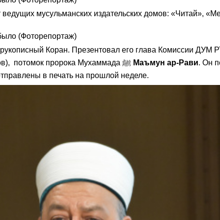
 ведущих мусульманских издательских домов: «Читай», «Ме
рукописный Коран. Презентовал его глава Комиссии ДУМ РТ
наивысшей степени по хифзу Корана (знаток 10 кыраатов), потомок пророка Мухаммада ﷺ
Маъмун ар-Рави
. Он 
 отправлены в печать на прошлой неделе.