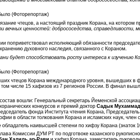
стязание чтецов, а настоящий праздник Корана, на котором
ти вечных ценностей: добрососедства, справедливости, 
ии поприветствовал исполняющий обязанности председате
хранению духовного наследия, связанного с Кораном.
зани будет способствовать росту интереса к изучению К
ших чтецов Корана международного уровня, вышедших в фи
 том числе 15 хафизов из 7 регионов России. В финал вышл
 состав вошли: Генеральный секретарь Йеменской ассоциа
коранических конкурсов и премий доктор
Садык Мухаммад
редседатель фонда Института чтения Корана, Председатель
офии в области толкования Корана и исламских наук, член
же обладатель наивысшей степени по хифзу Корана (знаток 1
лава Комиссии ДУМ РТ по подготвоке казанского рукописно
ан Халиль ар-Рави
и
хафиз Корана, заместитель руково