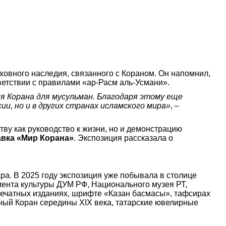
ховного наследия, связанного с Кораном. Он напомнил,
ветствии с правилами «ар-Расм аль-Усмани».
я Корана для мусульман. Благодаря этому еще
и, но и в других странах исламского мира»
, –
у как руководство к жизни, но и демонстрацию
вка «Мир Корана»
. Экспозиция рассказала о
а. В 2025 году экспозиция уже побывала в столице
амента культуры ДУМ РФ, Национального музея РТ,
печатных изданиях, шрифте «Казан басмасы», тафсирах
атный Коран середины XIX века, татарские ювелирные