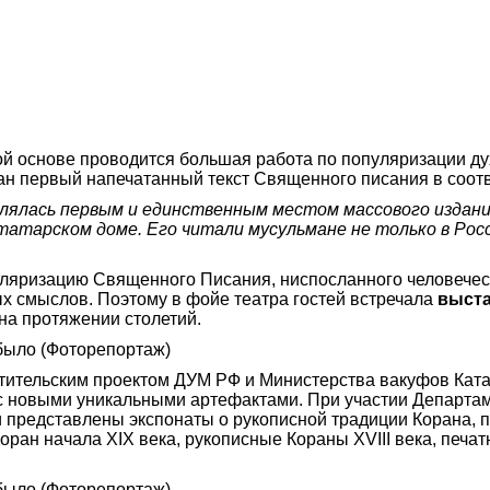
ой основе проводится большая работа по популяризации ду
дан первый напечатанный текст Священного писания в соот
влялась первым и единственным местом массового издани
атарском доме. Его читали мусульмане не только в Росси
ляризацию Священного Писания, ниспосланного человечеств
ых смыслов. Поэтому в фойе театра гостей встречала
выста
на протяжении столетий.
ительским проектом ДУМ РФ и Министерства вакуфов Катар
но с новыми уникальными артефактами. При участии Департ
 представлены экспонаты о рукописной традиции Корана, 
Коран начала XIX века, рукописные Кораны XVIII века, печ