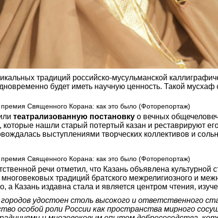
никальных традиций российско-мусульманской каллиграфич
дновременно будет иметь научную ценность. Такой мусхаф с
вили
театрализованную постановку
о вечных общечеловеч
, которые нашли старый потертый казан и реставрируют его
овождалась выступлениями творческих коллективов и соль
ственной речи отметил, что Казань объявлена культурной с
за многовековых традиций братского межрелигиозного и ме
о, а Казань издавна стала и является центром чтения, изу
 городов удостоен столь высокого и ответственного ста
тво особой роли России как пространства мирного сосущ
адициями и многовековым опытом добрососедства, кото