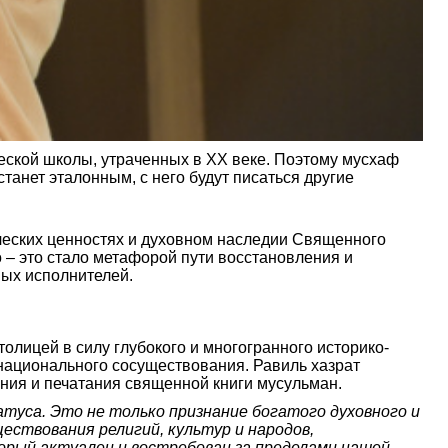
еской школы, утраченных в XX веке. Поэтому мусхаф
танет эталонным, с него будут писаться другие
еских ценностях и духовном наследии Священного
 – это стало метафорой пути восстановления и
ных исполнителей.
толицей в силу глубокого и многогранного историко-
жнационального сосуществования. Равиль хазрат
чения и печатания священной книги мусульман.
туса. Это не только признание богатого духовного и
ествования религий, культур и народов,
рый актуален и востребован за пределами нашей