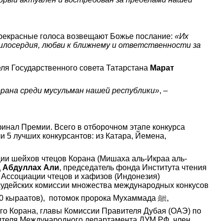
 прекрасные голоса возвещают Божье послание:
«Их
милосердия, любви к ближнему и ответственности за
ля Государственного совета Татарстана
Марат
орана среди мусульман нашей республики»
, –
нал Премии. Всего в отборочном этапе конкурса
и 5 лучших конкурсантов: из Катара, Йемена,
ции шейхов чтецов Корана (Мишаха аль-Икраа аль-
 Абдуллах Али
, председатель фонда Института чтения
 Ассоциации чтецов и хафизов (Индонезия)
 судейских комиссии множества международных конкусов
0 кыраатов), потомок пророка Мухаммада ﷺ,
го Корана, главы Комиссии Правителя Дубая (ОАЭ) по
дителя Международного департамента ДУМ РФ, член