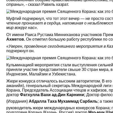
страны», -
сказал Равиль хазрат.
Муфтий подчеркнул, что тот этот вечер — не просто со
чтение проникает в сердца, напоминая о незыблемос
мир вокруг нас».
От имени Раиса Рустама Минниханова участников Прем
Ахметов.
Он отметил большую работу республики по со
«Уверен, проведение сегодняшнего мероприятия в Ка
подчеркнул он.
Кульминацией мероприятия стали выступления сильней
приняли участие представители свыше 30 стран мира, в
Индонезии, Малайзии и Узбекистана.
Жюри конкурса отличалось высоким авторитетом. В его
аманийя), генеральный секретарь Международной лиги 
Корана, Председатель Ассоциации чтецов и хафизов, п
доктор
Фатхулла Вахи ад-Дин Карнини;
Доктор филос
(Иордания)
Абдалла Таха Мухаммад Сарбиль
; а так
руководитель жюри международных конкурсов Корана; г
подготовке Корана (Казань, Россия) доктор
Маъмун Шаб