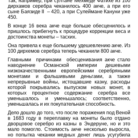
Так, например, при султане Мехмеде Фатихе из 100
дирхамов серебра чеканилось 400 акче, а при его
сыне Баязиде II – 420, а при Сулеймане Кануни уже
450.
В конце 16 века акче еще больше обесценилось и
пришлось прибегнуть к процедуре коррекции веса и
достоинства монеты – тасхих.
Она привела к еще большему удешевлению акче. Из
100 дирхемов серебра теперь чеканили 800 акче.
Главными причинами обесценивания акче стало
наводнение Османской империи дешевыми
низкокачественными европейскими серебряными
монетами и фальшивыми деньгами, а также
непрерывные войны, истощавшие казну, расходы
которой покрывались выпуском новых монет, в
которых процентное содержание серебра все
уменьшалось и уменьшалось; соответственно,
уменьшалась и их покупательная способность.
Дело дошло до того, что после поражения под Веной
в 1683 году в переплавку на монеты было отдано
дворцовое серебро из казны в Эндеруне, но и это
мало помогло. Стоимость акче несколько выросла,
но попытка чеканки медных денег лишь усугубила