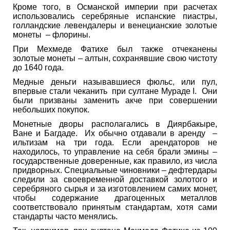
Кроме того, в Османской империи при расчетах
использовались серебряные испанские пиастры,
голландские левендалеры и венецианские золотые
монеты – флорины.
При Мехмеде Фатихе был также отчеканены
золотые монеты – алтын, сохранявшие свою чистоту
до 1640 года.
Медные деньги называвшиеся фюльс, или пул,
впервые стали чеканить при султане Мураде I. Они
были призваны заменить акче при совершении
небольших покупок.
Монетные дворы располагались в Диярбакыре,
Ване и Багдаде. Их обычно отдавали в аренду –
ильтизам на три года. Если арендаторов не
находилось, то управление на себя брали эмины –
государственные доверенные, как правило, из числа
придворных. Специальные чиновники – дефтердары
следили за своевременной доставкой золотого и
серебряного сырья и за изготовлением самих монет,
чтобы содержание драгоценных металлов
соответствовало принятым стандартам, хотя сами
стандарты часто менялись.