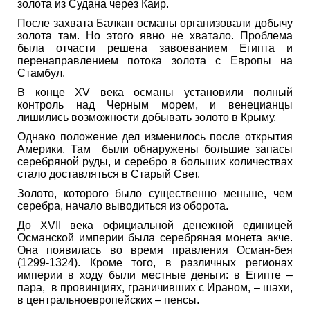
золота из Судана через Каир.
После захвата Балкан османы организовали добычу
золота там. Но этого явно не хватало. Проблема
была отчасти решена завоеванием Египта и
перенаправлением потока золота с Европы на
Стамбул.
В конце XV века османы установили полный
контроль над Черным морем, и венецианцы
лишились возможности добывать золото в Крыму.
Однако положение дел изменилось после открытия
Америки. Там были обнаружены большие запасы
серебряной руды, и серебро в больших количествах
стало доставляться в Старый Свет.
Золото, которого было существенно меньше, чем
серебра, начало выводиться из оборота.
До XVII века официальной денежной единицей
Османской империи была серебряная монета акче.
Она появилась во время правления Осман-бея
(1299-1324). Кроме того, в различных регионах
империи в ходу были местные деньги: в Египте –
пара, в провинциях, граничивших с Ираном, – шахи,
в центральноевропейских – пенсы.