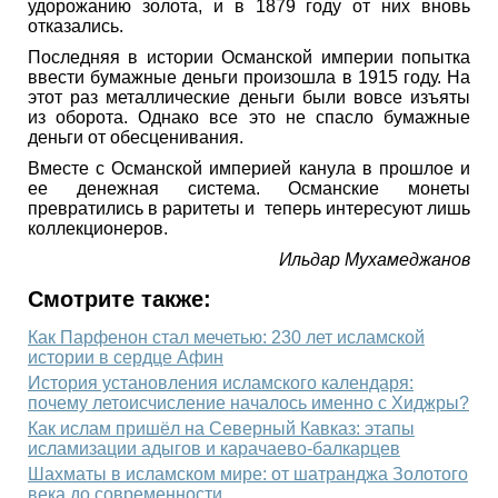
удорожанию золота, и в 1879 году от них вновь
отказались.
Последняя в истории Османской империи попытка
ввести бумажные деньги произошла в 1915 году. На
этот раз металлические деньги были вовсе изъяты
из оборота. Однако все это не спасло бумажные
деньги от обесценивания.
Вместе с Османской империей канула в прошлое и
ее денежная система. Османские монеты
превратились в раритеты и теперь интересуют лишь
коллекционеров.
Ильдар Мухамеджанов
Смотрите также:
Как Парфенон стал мечетью: 230 лет исламской
истории в сердце Афин
История установления исламского календаря:
почему летоисчисление началось именно с Хиджры?
Как ислам пришёл на Северный Кавказ: этапы
исламизации адыгов и карачаево‑балкарцев
Шахматы в исламском мире: от шатранджа Золотого
века до современности