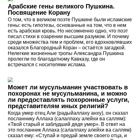
Арабские гены великого Пушкина.
Посвящение Корану
О том, что в великом поэте Пушкине были исламские
гены: есть гипотезы, основанные на том, что в нем
есть арабская кровь. Но несомненно одно, что поэт
писал стихи в озарении высшим разумом. И почему
среди множества тем и проблем, его вдохновлявших
оказался Благородный Коран – остаётся загадкой.
Нелегкие жизненные тропы Александра Пушкина
пролегли по благодатному Кавказу, где он
встречался с носителями ислама.
Может ли мусульманин участвовать в
похоронах не мусульманина, и можно
ли предоставлять похоронные услуги,
представителям иных религий?
Когда умер отец Али (радыйаллаху анху), он сказал
посланнику Аллаха (салаллаху алейхи ва саллям):
«Твой старый и заблудший дядя умер». В ответ на
это посланник Аллаха (салаллаху алейхи ва саллям)
сказал ему: «Ступай и предай земле своего отца, и