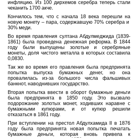
инфляцию. Из 100 дирхемов серебра теперь стали
чеканить 1700 акче.
Кончилось тем, что с начала 18 века перешли на
новую монету – пара, содержавшую 70% серебра и
30% меди.
Во время правления султана Абдулмеджида (1839-
1861) была проведена денежная реформа. В 1844
году были выпущены золотые и серебряные
монеты, доля чистого металла в которых составила
0,0830.
Так же во время его правления была предпринята
попытка выпуска бумажных денег, но она
провалилась из-за большого числа фальшивых
банкнот, наводнивших государство.
Вторая попытка ввести в оборот бумажные деньги
была предпринята в 1850 году. Это вызвало
подорожание золотых монет, ходивших наравне с
бумажными купюрами, и от купюр решили
отказаться в 1861 году.
При вступлении на престол Абдулхамида II в 1876
году была предпринята новая попытка печатать
бумажные деньги, которая вновь привела к