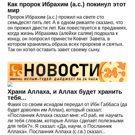
Как пророк Ибрахим (а.с.) покинул этот
мир
Пророк Ибрахим (а.с.) прожил на свете сто
семьдесят пять лет. А в одном риваяте сказано, что
он прожил двести лет. Как повествуется в преданиях,
когда жизнь Ибрахима (алейхи салям) подошла к
концу, он попросил принести Ковчег Завета, в
котором хранились образа всех пророков и святых.
Так он хотел оставить завет своему сыну.
Храни Аллаха, и Аллах будет хранить
тебя...
Факих со своим иснадом передал от Ибн Габбаса (да
будет доволен им Аллах), который сказал:
«Посланник Аллаха сказал мне: «О раб, не научить
ли тебя словам, которые Аллах сделает полезными
для тебя?». Я сказал: «Да, научи, о Посланник
Аллаха». Посланник Аллаха (с.г.в.) сказал...