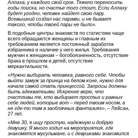
Аллаха, у каждого свой срок. Тяжело переносить
годы поиска, но счастье того стоит. Если Аллаху
будет угодно, человек найдет свою пару.
Всевышний создал нас парами, и не бывает
такого, чтобы твоей пары не было».
В подобные центры знакомств по статистике чаще
всего обращаются женщины и главным их
требованием является постоянный заработок
избранника и наличие у него жилья. Требования
мужчин к женщинам – богобоязненность, отсутствие
брака в прошлом и детей, отсутствие
меркантильности.
«Нужно выбирать человека, равного себе. Чтобы
выйти замуж за принца на белом коне, нужно для
начала самой стать принцессой. Запросы должны
быть адекватными. Искренне верю, что
счастливы те, кто выбирает простых и равных
себе людей, которые вот – перед твоим носом, а
не где-то там в заоблачных фантазиях»
, – Лейсан,
27 лет.
«Мне 30, я ищу простую, надежную и добрую
девушку. Я много ходил на мероприятия, где
знакомятся мусульмане, и с девушками знакомился