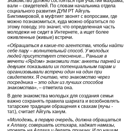
знакомство должно состояться при участии махрама,
вали – свидетелей. По словам начальника отдела
социального развития ДУМ РТ Айгуль
Биктимировой, в муфтият звонят с вопросами, где
можно познакомиться, куда можно обратиться по
этому поводу, это значит, что определенная часть
молодежи не сидит в Интернете, а ищет более
оживленные (живые) встречи.
«Обращаться в какие-то агентства, чтобы найти
себе пару – волнительный способ. У молодых
людей присутствует стеснение... Раньше в
мечети «Ярдэм» знакомили так: анкеты парней и
девушек показывали их потенциальным парам и
организовывали встречи один на один при
свидетелях. Я считаю, что знакомство через
посредника – это один из лучших способов
знакомства»
, – отметила она.
В деле знакомства молодых для создания семьи
важно сохранять правила шариата и возобновлять
татарские традиции обращения к свахам (яучы -
тат.), считает Айгуль ханум.
«
Молодежь, в первую очередь, должна обращаться
к Аллаху, совершать истихара, хаджат намазы,
уповать на Аллаха и делать причину. И по нашим