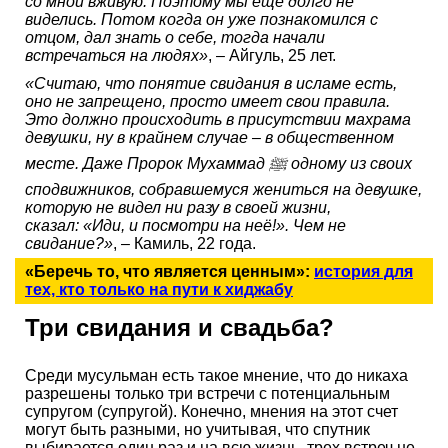
со мной вживую. Поэтому мы ещё долго не
виделись. Потом когда он уже познакомился с
отцом, дал знать о себе, тогда начали
встречаться на людях»
, – Айгуль, 25 лет.
«Считаю, что понятие свидания в исламе есть,
оно не запрещено, просто имеет свои правила.
Это должно происходить в присутствии махрама
девушки, ну в крайнем случае – в общественном
месте. Даже Пророк Мухаммад
ﷺ
одному из своих
сподвижников, собравшемуся жениться на девушке,
которую не видел ни разу в своей жизни,
сказал:
«
Иди, и посмотри на неё!
»
. Чем не
свидание?»
, – Камиль, 22 года.
«Беречь то, что является ценным»:
история для
тех, кто только на пути к хиджабу
Три свидания и свадьба?
Среди мусульман есть такое мнение, что до никаха
разрешены только три встречи с потенциальным
супругом (супругой). Конечно, мнения на этот счет
могут быть разными, но учитывая, что спутник
выбирается один раз и на всю жизнь, трех встреч не