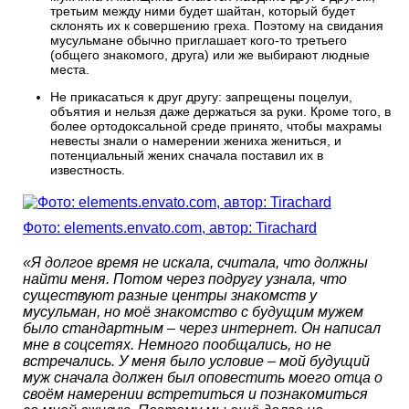
третьим между ними будет шайтан, который будет
склонять их к совершению греха. Поэтому на свидания
мусульмане обычно приглашает кого-то третьего
(общего знакомого, друга) или же выбирают людные
места.
Не прикасаться к друг другу: запрещены поцелуи,
объятия и нельзя даже держаться за руки. Кроме того, в
более ортодоксальной среде принято, чтобы махрамы
невесты знали о намерении жениха жениться, и
потенциальный жених сначала поставил их в
известность.
Фото: elements.envato.com, автор: Tirachard
«Я долгое время не искала, считала, что должны
найти меня. Потом через подругу узнала, что
существуют разные центры знакомств у
мусульман, но моё знакомство с будущим мужем
было стандартным – через интернет. Он написал
мне в соцсетях. Немного пообщались, но не
встречались. У меня было условие – мой будущий
муж сначала должен был оповестить моего отца о
своём намерении встретиться и познакомиться