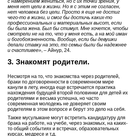
с намерением жениться, но с их точки зрения, у
меня нет цели в жизни. Но я с этим не согласен,
нет человека без цели. Просто я еще не достиг
чего-то в жизни, и смог бы достичь каких-то
профессиональных и материальных высот, если
бы была жена. Был бы стимул. Мне хочется, чтобы
смотрели не на то, что у меня есть, а на мой иман
и богобоязненность. Вообще, если бы девушки
делали ставку на это, то семьи были бы надежнее
и счастливее»
, – Айнур, 24.
3. Знакомят родители.
Несмотря на то, что знакомства через родителей,
браки по договоренности в современном мире
канули в лету, иногда еще встречается практика
нахождения будущей второй половинки для детей их
родителями и весьма успешна, но часто
современная молодежь не доверяет своим
родителям в этом вопросе и берут это дело на себя.
Также мусульмане могут встретить кандидатуру для
брака на работе, на учебе, через знакомых, на каких-
то общий событиях и встречах, образовательных
курсах, медресе и т.д.