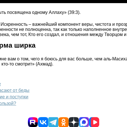
ыть посвящена одному Аллаху» (39:3).
скренность – важнейший компонент веры, чистота и прозра
кренности не полноценна, так как только наполненное внут
ека, чем тот, Кто его создал, и отношения между Творцом 
орма ширка
не вам о том, чего я боюсь для вас больше, чем аль-Масих
 кто-то смотрит» (Ахмад).
е
пасают от беды
ие и поступки
ользой?