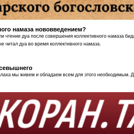
ного намаза нововведением?
 ли чтение дуа после совершения коллективного намаза бид
ся на то, что Мухаммад (ﷺ) никогда не читал дуа во время коллективного намаза.
Всевышнего
Аллаха мы живем и обладаем всем для этого необходимым.