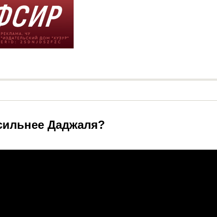
аммад ﷺ боялся сильнее Даджаля?