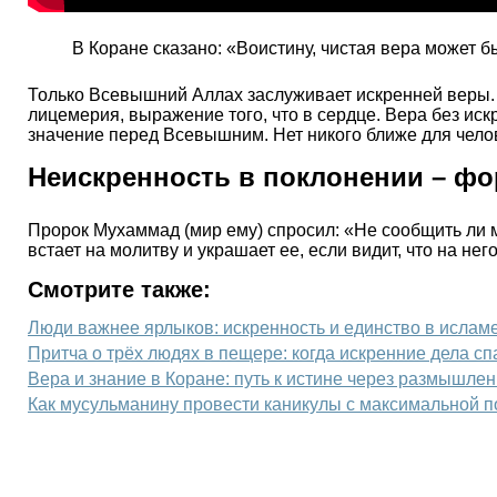
В Коране сказано: «Воистину, чистая вера может б
Только Всевышний Аллах заслуживает искренней веры. И
лицемерия, выражение того, что в сердце. Вера без ис
значение перед Всевышним. Нет никого ближе для челов
Неискренность в поклонении – ф
Пророк Мухаммад (мир ему) спросил: «Не сообщить ли м
встает на молитву и украшает ее, если видит, что на него
Смотрите также:
Люди важнее ярлыков: искренность и единство в ислам
Притча о трёх людях в пещере: когда искренние дела с
Вера и знание в Коране: путь к истине через размышлен
Как мусульманину провести каникулы с максимальной п