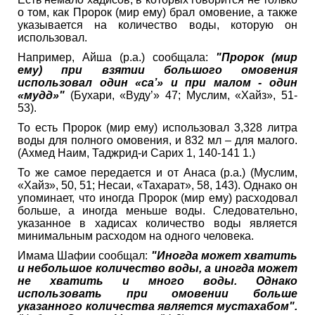
о том, как Пророк (мир ему) брал омовение, а также
указывается на количество воды, которую он
использовал.
Например, Айша (р.а.) сообщала:
"Пророк (мир
ему) при взятии большого омовения
использовал один «са’» и при малом - один
«мудд»"
(Бухари, «Вуду’» 47; Муслим, «Хайз», 51-
53).
То есть Пророк (мир ему) использовал 3,328 литра
воды для полного омовения, и 832 мл – для малого.
(Ахмед Наим, Таджрид-и Сарих 1, 140-141 1.)
То же самое передается и от Анаса (р.а.) (Муслим,
«Хайз», 50, 51; Несаи, «Тахарат», 58, 143). Однако он
упоминает, что иногда Пророк (мир ему) расходовал
больше, а иногда меньше воды. Следовательно,
указанное в хадисах количество воды является
минимальным расходом на одного человека.
Имама Шафии сообщал:
"Иногда может хватить
и небольшое количество воды, а иногда может
не хватить и много воды. Однако
использовать при омовении больше
указанного количества является мустахабом".