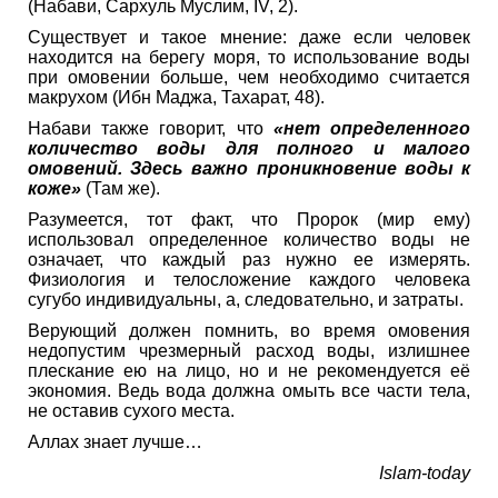
(Набави, Сархуль Муслим, IV, 2).
Существует и такое мнение: даже если человек
находится на берегу моря, то использование воды
при омовении больше, чем необходимо считается
макрухом (Ибн Маджа, Тахарат, 48).
Набави также говорит, что
«нет определенного
количество воды для полного и малого
омовений. Здесь важно проникновение воды к
коже»
(Там же).
Разумеется, тот факт, что Пророк (мир ему)
использовал определенное количество воды не
означает, что каждый раз нужно ее измерять.
Физиология и телосложение каждого человека
сугубо индивидуальны, а, следовательно, и затраты.
Верующий должен помнить, во время омовения
недопустим чрезмерный расход воды, излишнее
плескание ею на лицо, но и не рекомендуется её
экономия. Ведь вода должна омыть все части тела,
не оставив сухого места.
Аллах знает лучше…
Islam-today