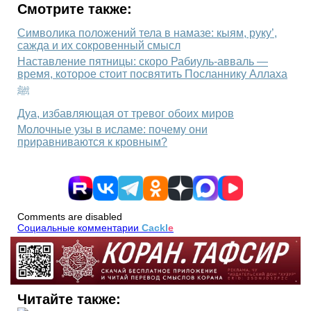
Смотрите также:
Символика положений тела в намазе: кыям, руку’,
сажда и их сокровенный смысл
Наставление пятницы: скоро Рабиуль-авваль —
время, которое стоит посвятить Посланнику Аллаха
ﷺ
Дуа, избавляющая от тревог обоих миров
Молочные узы в исламе: почему они
приравниваются к кровным?
Comments are disabled
Социальные комментарии
Cackl
e
Читайте также: