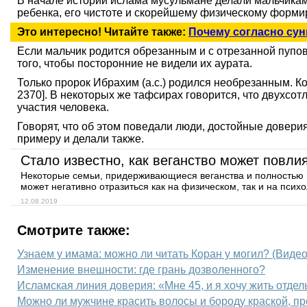
В начале истории ислама мусульмане делали мальчикам 
ребенка, его чистоте и скорейшему физическому форм
Это интересно! Читайте также:
Почему согласно су
Если мальчик родится обрезанным и с отрезанной пупов
того, чтобы посторонние не видели их аурата.
Только пророк Ибрахим (а.с.) родился необрезанным. Ко
2370]. В некоторых же тафсирах говорится, что двухсот
участия человека.
Говорят, что об этом поведали люди, достойные доверия
примеру и делали также.
Стало известно, как веганство может повлия
Некоторые семьи, придерживающиеся веганства и полностью и
может негативно отразиться как на физическом, так и на псих
12.08.2019
Смотрите также:
Узнаем у имама: можно ли читать Коран у могил? (Видео
Изменение внешности: где грань дозволенного?
Исламская линия доверия: «Мне 45, и я хочу жить отдел
Можно ли мужчине красить волосы и бороду краской, п