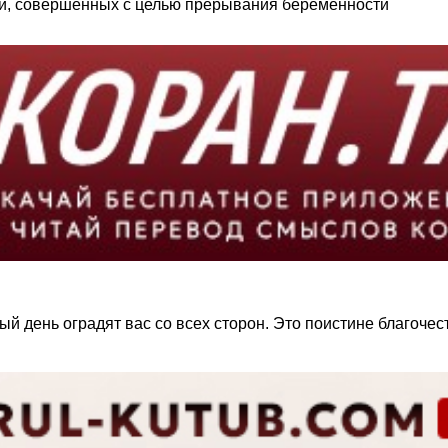
ий, совершенных с целью прерывания беременности
 слова, — сказал Пророк (ﷺ), — в Судный день оградят вас со всех сторон. Это по