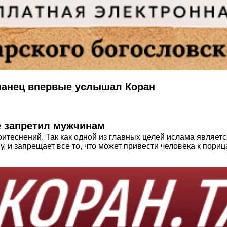
спанец впервые услышал Коран
орок (ﷺ) строжайше запретил мужчинам
итеснений. Так как одной из главных целей ислама являетс
у, и запрещает все то, что может привести человека к пори