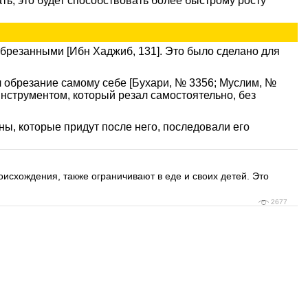
ь, это будет способствовать более быстрому росту
обрезанными [Ибн Хаджиб, 131]. Это было сделано для
ал обрезание самому себе [Бухари, № 3356; Муслим, №
инструментом, который резал самостоятельно, без
ны, которые придут после него, последовали его
схождения, также ограничивают в еде и своих детей. Это
2677