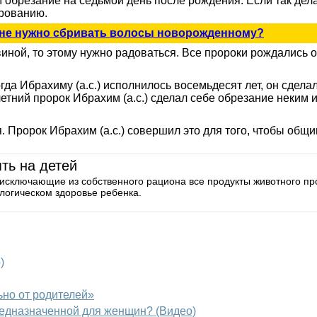
обрезание на седьмой день после рождения. Если так делат
ированию.
нне нужно сбривать волосы новорожденному?
иной, то этому нужно радоваться. Все пророки рождались 
гда Ибрахиму (а.с.) исполнилось восемьдесят лет, он сдел
летний пророк Ибрахим (а.с.) сделал себе обрезание неким 
. Пророк Ибрахим (а.с.) совершил это для того, чтобы общи
ть на детей
сключающие из собственного рациона все продукты животного прои
ологическом здоровье ребенка.
)
ьно от родителей»
редназначенной для женщин? (Видео)