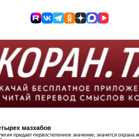
етырех мазхабов
гия придает первостепенное значение, значится охрана жи