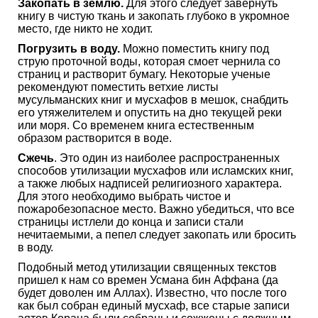
Закопать в землю.
Для этого следует завернуть
книгу в чистую ткань и закопать глубоко в укромное
место, где никто не ходит.
Погрузить в воду.
Можно поместить книгу под
струю проточной воды, которая смоет чернила со
страниц и растворит бумагу. Некоторые ученые
рекомендуют поместить ветхие листы
мусульманских книг и мусхафов в мешок, снабдить
его утяжелителем и опустить на дно текущей реки
или моря. Со временем книга естественным
образом растворится в воде.
Сжечь
. Это один из наиболее распространенных
способов утилизации мусхафов или исламских книг,
а также любых надписей религиозного характера.
Для этого необходимо выбрать чистое и
пожаробезопасное место. Важно убедиться, что все
страницы истлели до конца и записи стали
нечитаемыми, а пепел следует закопать или бросить
в воду.
Подобный метод утилизации священных текстов
пришел к нам со времен Усмана бин Аффана (да
будет доволен им Аллах). Известно, что после того
как был собран единый мусхаф, все старые записи