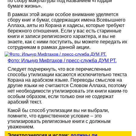
по сбору макулатуры под названием «Подари
бумаге жизнь».
В рамках этой акции особое внимание уделяется
сбору книг и бумаг, содержащих имена Всевышнего
Аллаха, аяты из Корана и хадисы, которые требуют
бережного отношения. Если у вас есть старинные
книги и записи религиозного характера, и вы не
знаете, как с ними поступить, вы можете передать их
сотрудникам в рамках данной акции.
Фото: Ильнур Мифтахов / пресс-служба ДУМ РТ.
Следует подчеркнуть, что все перечисленные
способы утилизации касаются исключительно текста
Корана на арабском языке. Переводы смыслов на
другие языки не считаются Словом Аллаха, поэтому
нет необходимости утилизировать эти книги каким-то
особым образом, если только они не содержат
арабский текст.
Какой бы способ утилизации вы ни выбрали,
помните, что единственное условие – это
утилизировать религиозные книги с должным
уважением.
Электроэнергия и ислам:
должны ли