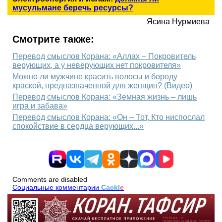
мусульмане беречь ресурсы?
Ясина Нурмиева
Смотрите также:
Перевод смыслов Корана: «Аллах – Покровитель
верующих, а у неверующих нет покровителя»
Можно ли мужчине красить волосы и бороду
краской, предназначенной для женщин? (Видео)
Перевод смыслов Корана: «Земная жизнь – лишь
игра и забава»
Перевод смыслов Корана: «Он – Тот, Кто ниспослал
спокойствие в сердца верующих...»
Comments are disabled
Социальные комментарии
Cackl
e