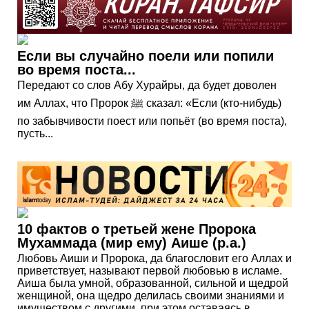
Если вы случайно поели или попили
во время поста...
Передают со слов Абу Хурайры, да будет доволен
им Аллах, что Пророк ﷺ сказал: «Если (кто-нибудь)
по забывчивости поест или попьёт (во время поста),
пусть...
10 фактов о третьей жене Пророка
Мухаммада (мир ему) Аише (р.а.)
Любовь Аиши и Пророка, да благословит его Аллах и
приветствует, называют первой любовью в исламе.
Аиша была умной, образованной, сильной и щедрой
женщиной, она щедро делилась своими знаниями и
имуществом с другими, при этом оставаясь в