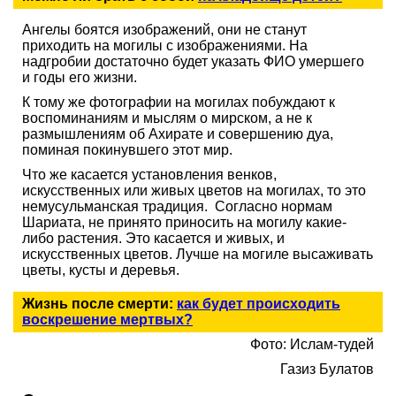
Ангелы боятся изображений, они не станут
приходить на могилы с изображениями. На
надгробии достаточно будет указать ФИО умершего
и годы его жизни.
К тому же фотографии на могилах побуждают к
воспоминаниям и мыслям о мирском, а не к
размышлениям об Ахирате и совершению дуа,
поминая покинувшего этот мир.
Что же касается установления венков,
искусственных или живых цветов на могилах, то это
немусульманская традиция. Согласно нормам
Шариата, не принято приносить на могилу какие-
либо растения. Это касается и живых, и
искусственных цветов. Лучше на могиле высаживать
цветы, кусты и деревья.
Жизнь после смерти:
как будет происходить
воскрешение мертвых?
Фото: Ислам-тудей
Газиз Булатов