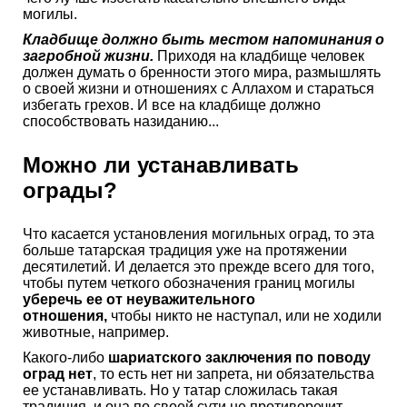
могилы.
Кладбище должно быть местом напоминания о
загробной жизни.
Приходя на кладбище человек
должен думать о бренности этого мира, размышлять
о своей жизни и отношениях с Аллахом и стараться
избегать грехов. И все на кладбище должно
способствовать назиданию...
Можно ли устанавливать
ограды?
Что касается установления могильных оград, то эта
больше татарская традиция уже на протяжении
десятилетий. И делается это прежде всего для того,
чтобы путем четкого обозначения границ могилы
уберечь ее от неуважительного
отношения,
чтобы никто не наступал, или не ходили
животные, например.
Какого-либо
шариатского заключения по поводу
оград нет
, то есть нет ни запрета, ни обязательства
ее устанавливать. Но у татар сложилась такая
традиция, и она по своей сути не противоречит