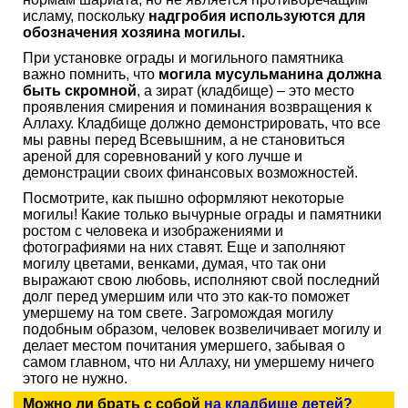
исламу, поскольку
надгробия используются для
обозначения хозяина могилы.
При установке ограды и могильного памятника
важно помнить, что
могила мусульманина должна
быть скромной
, а зират (кладбище) – это место
проявления смирения и поминания возвращения к
Аллаху. Кладбище должно демонстрировать, что все
мы равны перед Всевышним, а не становиться
ареной для соревнований у кого лучше и
демонстрации своих финансовых возможностей.
Посмотрите, как пышно оформляют некоторые
могилы! Какие только вычурные ограды и памятники
ростом с человека и изображениями и
фотографиями на них ставят. Еще и заполняют
могилу цветами, венками, думая, что так они
выражают свою любовь, исполняют свой последний
долг перед умершим или что это как-то поможет
умершему на том свете. Загромождая могилу
подобным образом, человек возвеличивает могилу и
делает местом почитания умершего, забывая о
самом главном, что ни Аллаху, ни умершему ничего
этого не нужно.
Можно ли брать с собой
на кладбище детей?