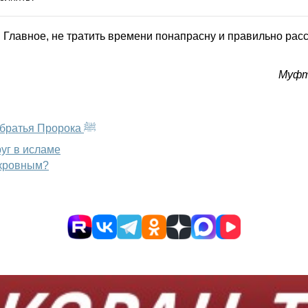
. Главное, не тратить времени понапрасну и правильно рас
Муфт
Молочное родство в исламе: история Айши и молочные братья Пророка ﷺ
уг в исламе
 кровным?