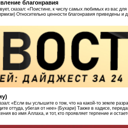
ающие к Пророку (ﷺ): проявление благонравия
вует, сказал: «Поистине, к числу самых любимых из вас для 
Тирмизи) Относительно ценности благонравия приведены и д
му)
зал: «Если вы услышите о том, что на какой-то земле разраз
дите оттуда, убегая от нее» (Бухари) Также в хадисе, переда
жения во имя Аллаха, и тот, кто проявляет терпение и остае