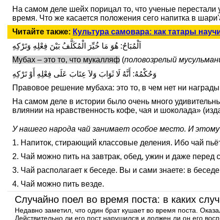
На самом деле шейх порицал то, что ученые перестали 
время. Что же касается положения сего напитка в шари'а
Читайте также:
Культура самовара: как татары науч
اَلْمُبَاحُ: هُوَ مَا خُيِّرَ الْمُكَلَّفُ بَيْنَ فِعْلِهِ وَتَرْكِهِ
Мубах – это то, что мукалляф
(
половозрелый мусульмани
وَحُكْمُهُ: أَنَّهُ لَا ثَوَابَ وَلاَ عِتَابَ عَلَى فِعْلِهِ أَوْ تَرْكِهِ
Правовое решение мубаха: это то, в чем нет ни награ
На самом деле в истории было очень много удивительн
влиянии на нравственность кофе, чая и шоколада» (изда
У нашего народа чай занимает особое место. И этому
1. Напиток, стирающий классовые деления. Ибо чай пьёт
2. Чай можно пить на завтрак, обед, ужин и даже перед
3. Чай располагает к беседе. Вы и сами знаете: в беседе
4. Чай можно пить везде.
Случайно поел во время поста: в каких слу
Недавно заметил, что один брат кушает во время поста. Оказа
Действительно ли его пост нарушился и должен ли он его вос