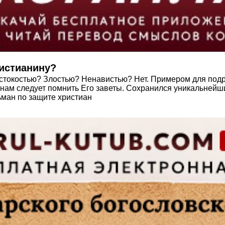
ристианину?
естокостью? Злостью? Ненавистью? Нет. Примером для по
м нам следует помнить Его заветы. Сохранился уникальне
ьман по защите христиан