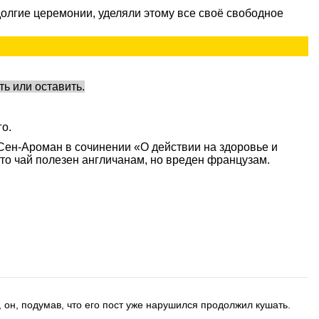
долгие церемонии, уделяли этому все своё свободное
ь или оставить.
о.
Сен-Ароман в сочинении «О действии на здоровье и
что чай полезен англичанам, но вреден французам.
, он, подумав, что его пост уже нарушился продолжил кушать.