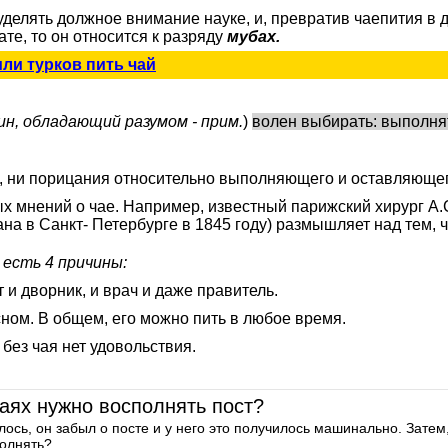
уделять должное внимание науке, и, превратив чаепития в 
те, то он относится к разряду
мубах.
или турков пить чай
н, обладающий разумом - прим.
)
волен выбирать: выполнят
ды, ни порицания относительно выполняющего и оставляющег
ых мнений о чае. Например, известный парижский хирург А.
на в Санкт- Петербурге в 1845 году) размышляет над тем, 
 есть 4 причины:
 и дворник, и врач и даже правитель.
 сном. В общем, его можно пить в любое время.
 без чая нет удовольствия.
чаях нужно восполнять пост?
лось, он забыл о посте и у него это получилось машинально. Затем
полнять?