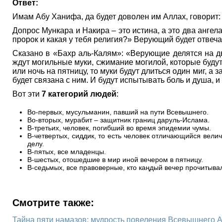
Ответ:
Имам Абу Ханифа, да будет доволен им Аллах, говорит:
Допрос Мункара и Накира – это истина, а это два ангела
пророк и какая у тебя религия?» Верующий будет отвеча
Сказано в «Бахр аль-Калям»: «Верующие делятся на два
ждут могильные муки, сжимание могилой, которые будут п
или ночь на пятницу, то муки будут длиться один миг, а 
будет связана с ним. И будут испытывать боль и душа, и
Вот эти
7 категорий людей
:
Во-первых, мусульманин, павший на пути Всевышнего.
Во-вторых, мурабит – защитник границ даруль-Ислама.
В-третьих, человек, погибший во время эпидемии чумы.
В-четвертых, сиддик, то есть человек отличающийся вел
делу.
В-пятых, все младенцы.
В-шестых, отошедшие в мир иной вечером в пятницу.
В-седьмых, все правоверные, кто каңдый вечер прочитыва
Смотрите также:
Тайна пяти намазов: мудрость повеления Всевышнего 