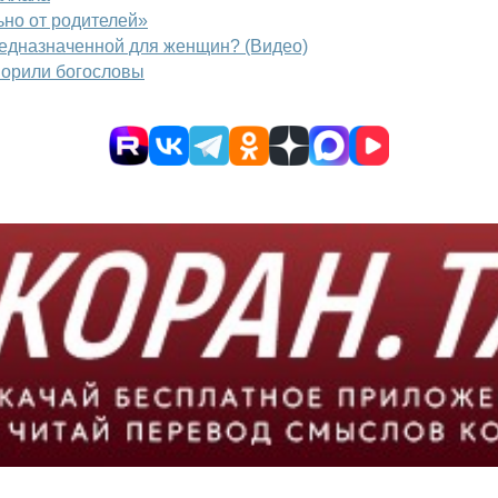
ьно от родителей»
редназначенной для женщин? (Видео)
оворили богословы