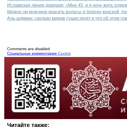
Исламская линия доверия: «Мне 45, и я хочу жить отдел
Можно ли мужчине красить волосы и бороду краской, п
Аль‑алямин: сколько миров существует и что об этом г
Comments are disabled
Социальные комментарии
Cackl
e
Читайте также: