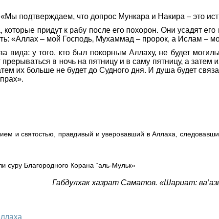
 «Мы подтверждаем, что допрос Мункара и Накира – это ист
, которые придут к рабу после его похорон. Они усадят его
ть: «Аллах – мой Господь, Мухаммад – пророк, а Ислам – мо
 вида: у того, кто был покорным Аллаху, не будет могиль
рерываться в ночь на пятницу и в саму пятницу, а затем их
затем их больше не будет до Судного дня. И душа будет связа
 прах».
ичием и святостью, правдивый и уверовавший в Аллаха, следовавш
ли суру Благородного Корана “аль-Мульк»
Габдулхак хазрат Саматов. «Шариат: ва’аз
Аллаха