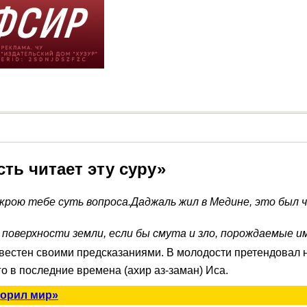
сть читает эту суру»
скрою
тебе суть вопроса.
Даджаль жил в Медине, это был 
 с поверхности земли, если бы смута и зло, порождаемые и
естен своими предсказаниями. В молодости претендовал на
что убьют его в последние времена (ахир аз-заман) Иса.
ворил мир»