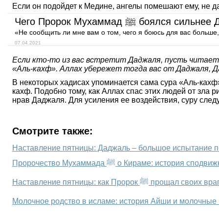
Если он подойдет к Медине, ангелы помешают ему, не дад
Чего Пророк Мухаммад ﷺ боялся 
«Не сообщить ли мне вам о том, чего я боюсь для вас больше,
07.04.2021
Если кто-то из вас встретит Даджаля, пусть читает
«Аль-кахф». Аллах убережет тогда вас от Даджаля, Д
В некоторых хадисах упоминается сама сура «Аль-кахф»,
кахф. Подобно тому, как Аллах спас этих людей от зла ри
нрав Даджаля. Для усиления ее воздействия, суру следу
Смотрите также:
Наставление пятницы: Даджаль – большое испытание 
Пророчество Мухаммада ﷺ о Кираме: история
Наставление пятницы: как Пророк ﷺ прощал своих