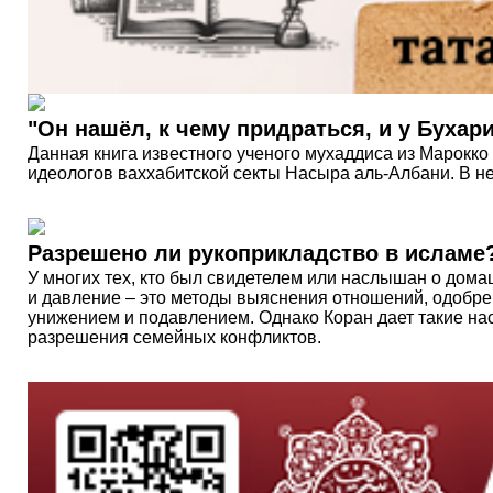
"Он нашёл, к чему придраться, и у Бухари
Данная книга известного ученого мухаддиса из Марокк
идеологов ваххабитской секты Насыра аль-Албани. В не
Разрешено ли рукоприкладство в исламе
У многих тех, кто был свидетелем или наслышан о дом
и давление – это методы выяснения отношений, одобре
унижением и подавлением. Однако Коран дает такие на
разрешения семейных конфликтов.