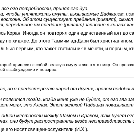
се его потребности, принял его дуа.
лака, чтобы уничтожить смуты, вызываемые Даджалем, пом
 востоке. Об этом существует предание (риваят), смысл 
, переданное им предание (риваят) записано в книгах хад
ь Коран. Иногда он повторял один единственный аят до сам
 Он был первым, кто зажег светильник в мечети, и первым, 
орый принесет с собой великую смуту и зло в этот мир. Он провоз
ей в заблуждение и неверие.
ас, но я предостерегаю народ от других, нравом подобны
н появится тогда, когда меня уже не будет, от его зла з
вает меня, это Аллах. Этот великий Падишах показывает
из одной местности между Шамом и Ираком, там будет ег
ах, они будут распространять везде несправедливость и
е его носят священнослужители (И.Х.).