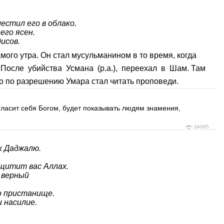
естил его в облако.
его ясен.
исов.
ого утра. Он стал мусульманином в то время, когда
кто по разрешению Умара стал читать проповеди.
гласит себя Богом, будет показывать людям знамения,
34095
х Даджалю.
ащитит вас Аллах.
 верный
о пристанище.
 насилие.