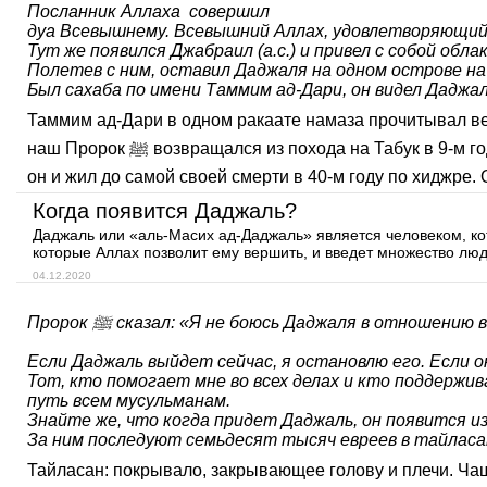
Посланник Аллаха совершил
дуа Всевышнему. Всевышний Аллах, удовлетворяющий в
Тут же появился Джабраил (а.с.) и привел с собой об
Полетев с ним, оставил Даджаля на одном острове на
Был сахаба по имени Таммим ад-Дари, он видел Даджаля
Таммим ад-Дари в одном ракаате намаза прочитывал вес
наш Пророк ﷺ возвращался из похода на Табук в 9-м году по хиджре. До этого Таммим ад-Дари был христианином. После убийства Усмана (р.а.), переехал в Шам. Там
он и жил до самой своей смерти в 40-м году по хиджре.
Когда появится Даджаль?
Даджаль или «аль-Масих ад-Даджаль» является человеком, кот
которые Аллах позволит ему вершить, и введет множество люд
04.12.2020
Пророк
ﷺ
сказал: «Я не боюсь Даджаля в отношению в
Если Даджаль выйдет сейчас, я остановлю его. Если о
Тот, кто помогает мне во всех делах и кто поддержи
путь всем мусульманам.
Знайте же, что когда придет Даджаль, он появится 
За ним последуют семьдесят тысяч евреев в тайласан
Тайласан: покрывало, закрывающее голову и плечи. Чащ