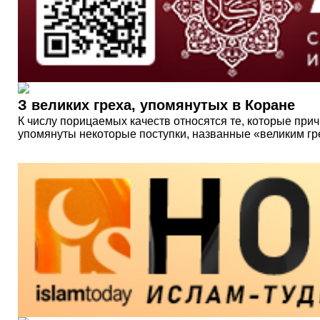
З великих греха, упомянутых в Коране
К числу порицаемых качеств относятся те, которые при
упомянуты некоторые поступки, названные «великим грех