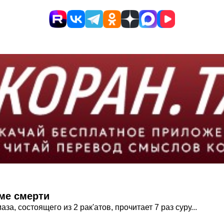
оме смерти
за, состоящего из 2 рак'атов, прочитает 7 раз суру...