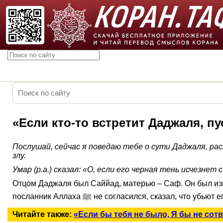
«Если кто-то встретит Даджаля, пу
Послушай, сейчас я поведаю тебе о сути Даджаля, ра
злу.
Умар (р.а.) сказал: «О, если его черная тень исчезнет
Отцом Даджаля был Саййад, матерью – Саф. Он был изв
посланник Аллаха ﷺ не согласился, сказал, 
Читайте также:
«Если бы тебя не было, Я бы не сот