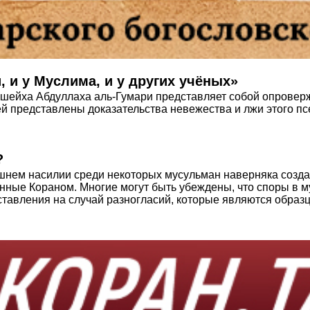
, и у Муслима, и у других учёных»
о шейха Абдуллаха аль-Гумари представляет собой опрове
й представлены доказательства невежества и лжи этого пс
?
ашнем насилии среди некоторых мусульман наверняка созда
нные Кораном. Многие могут быть убеждены, что споры в 
ставления на случай разногласий, которые являются образц