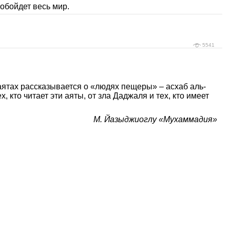
 обойдет весь мир.
5541
 аятах рассказывается о «людях пещеры» – асхаб аль-
, кто читает эти аяты, от зла Даджаля и тех, кто имеет
М. Йазыджиоглу «Мухаммадия»