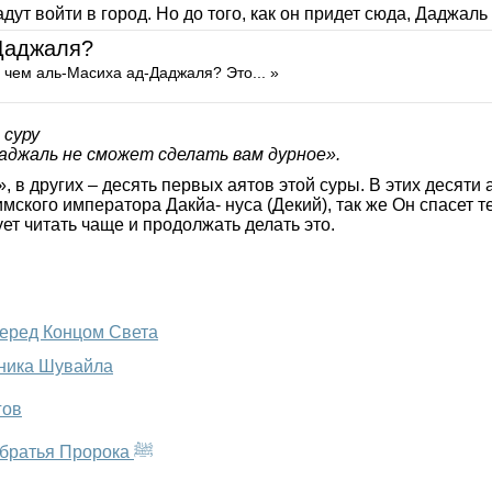
ут войти в город. Но до того, как он придет сюда, Даджаль
сильнее Даджаля?
 чем аль-Масиха ад-Даджаля? Это... »
 суру
аджаль не сможет сделать вам дурное».
 в других – десять первых аятов этой суры. В этих десяти
мского императора Дакйа- нуса (Декий), так же Он спасет тех
ет читать чаще и продолжать делать это.
перед Концом Света
 сподвижника Шувайла
 врагов
Молочное родство в исламе: история Айши и молочные братья Пророка ﷺ