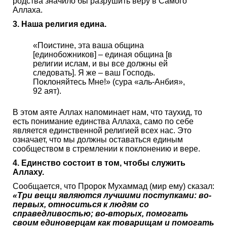
родства значило бы разрушить веру в Самого
Аллаха.
3. Наша религия едина.
«Поистине, эта ваша община
[единобожников] – единая община [в
религии ислам, и вы все должны ей
следовать]. Я же – ваш Господь.
Поклоняйтесь Мне!» (сура «аль-Анбия»,
92 аят).
В этом аяте Аллах напоминает нам, что таухид, то
есть понимание единства Аллаха, само по себе
является единственной религией всех нас. Это
означает, что мы должны оставаться единым
сообществом в стремлении к поклонению и вере.
4. Единство состоит в том, чтобы служить
Аллаху.
Сообщается, что Пророк Мухаммад (мир ему) сказал:
«Три вещи являются лучшими поступками: во-
первых, относиться к людям со
справедливостью; во-вторых, помогать
своим единоверцам как товарищам и помогать