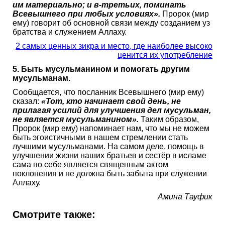
им материально; и в-третьих, поминать
Всевышнего при любых условиях».
Пророк (мир
ему) говорит об основной связи между созданием уз
братства и служением Аллаху.
2 самых ценных зикра и место, где наиболее высоко
ценится их употребление
5. Быть мусульманином и помогать другим
мусульманам.
Сообщается, что посланник Всевышнего (мир ему)
сказал:
«Тот, кто начинает свой день, не
прилагая усилий для улучшения дел мусульман,
не является мусульманином».
Таким образом,
Пророк (мир ему) напоминает нам, что мы не можем
быть эгоистичными в нашем стремлении стать
лучшими мусульманами. На самом деле, помощь в
улучшении жизни наших братьев и сестёр в исламе
сама по себе является священным актом
поклонения и не должна быть забыта при служении
Аллаху.
Амина Тауфик
Смотрите также: