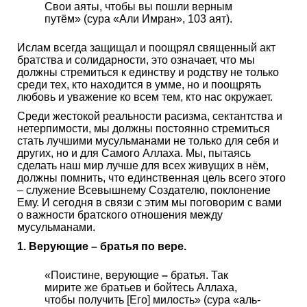
Свои аяты, чтобы вы пошли верным
путём» (сура «Али Имран», 103 аят).
Ислам всегда защищал и поощрял священный акт
братства и солидарности, это означает, что мы
должны стремиться к единству и родству не только
среди тех, кто находится в умме, но и поощрять
любовь и уважение ко всем тем, кто нас окружает.
Среди жестокой реальности расизма, сектантства и
нетерпимости, мы должны постоянно стремиться
стать лучшими мусульманами не только для себя и
других, но и для Самого Аллаха. Мы, пытаясь
сделать наш мир лучше для всех живущих в нём,
должны помнить, что единственная цель всего этого
– служение Всевышнему Создателю, поклонение
Ему. И сегодня в связи с этим мы поговорим с вами
о важности братского отношения между
мусульманами.
1. Верующие – братья по вере.
«Поистине, верующие
–
братья. Так
мирите же братьев и бойтесь Аллаха,
чтобы получить [Его] милость» (сура «аль-