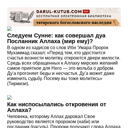
Следуем Сунне: как совершал дуа
Посланник Аллаха (мир ему)?
В одном из хадисов со слов Ибн 'Умара Пророк
Мухаммад сказал: «Перед тем, кто удостоится
счастья вознести молитву, откроются двери милости.
Средь всех обращенных к Аллаху мирских желаний
самое приятное для Него — это мольба о добром.
Ду'а прогоняет беды и несчастья. Ду'а может даже
изменить судьбу. Посему вы тоже молитесь»
(Тирмизи).
Как ниспосылались откровения от
Аллаха?
Человека, которому Аллах даровал Свое
руководство является пророком (наби) или
посланник (расуль). Пророки получают слова Аллаха