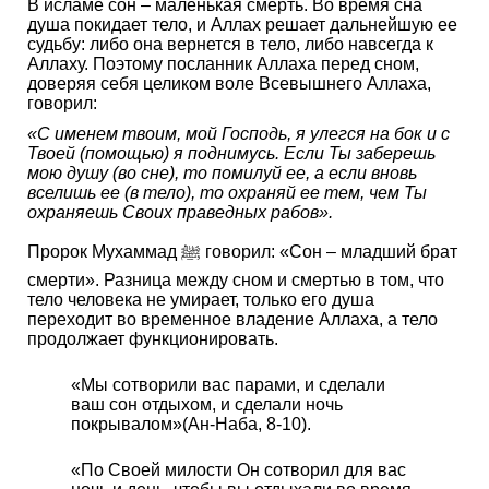
В исламе сон – маленькая смерть. Во время сна
душа покидает тело, и Аллах решает дальнейшую ее
судьбу: либо она вернется в тело, либо навсегда к
Аллаху. Поэтому посланник Аллаха перед сном,
доверяя себя целиком воле Всевышнего Аллаха,
говорил:
«С именем твоим, мой Господь, я улегся на бок и с
Твоей (помощью) я поднимусь. Если Ты заберешь
мою душу (во сне), то помилуй ее, а если вновь
вселишь ее (в тело), то охраняй ее тем, чем Ты
охраняешь Своих праведных рабов».
Пророк Мухаммад ﷺ говорил: «Сон – младший брат
смерти». Разница между сном и смертью в том, что
тело человека не умирает, только его душа
переходит во временное владение Аллаха, а тело
продолжает функционировать.
«Мы сотворили вас парами, и сделали
ваш сон отдыхом, и сделали ночь
покрывалом»(Ан-Наба, 8-10).
«По Своей милости Он сотворил для вас