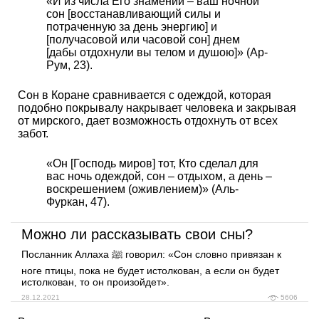
«И из числа Его знамений – ваш ночной
сон [восстанавливающий силы и
потраченную за день энергию] и
[получасовой или часовой сон] днем
[дабы отдохнули вы телом и душою]» (Ар-
Рум, 23).
Сон в Коране сравнивается с одеждой, которая
подобно покрывалу накрывает человека и закрывая
от мирского, дает возможность отдохнуть от всех
забот.
«Он [Господь миров] тот, Кто сделал для
вас ночь одеждой, сон – отдыхом, а день –
воскрешением (оживлением)» (Аль-
Фуркан, 47).
Можно ли рассказывать свои сны?
Посланник Аллаха ﷺ говорил: «Сон словно привязан к
ноге птицы, пока не будет истолкован, а если он будет
истолкован, то он произойдет».
28.12.2021
5606