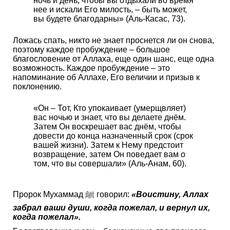
ночь и день, чтобы вы отдыхали во время
нее и искали Его милость, – быть может,
вы будете благодарны» (Аль-Касас, 73).
Ложась спать, никто не знает проснется ли он снова,
поэтому каждое пробуждение – большое
благословение от Аллаха, еще один шанс, еще одна
возможность. Каждое пробуждение – это
напоминание об Аллахе, Его величии и призыв к
поклонению.
«Он – Тот, Кто упокаивает (умерщвляет)
вас ночью и знает, что вы делаете днём.
Затем Он воскрешает вас днём, чтобы
довести до конца назначенный срок (срок
вашей жизни). Затем к Нему предстоит
возвращение, затем Он поведает вам о
том, что вы совершали» (Аль-Анам, 60).
Пророк Мухаммад ﷺ говорил:
«Воистину, Аллах
забрал ваши души, когда пожелал, и вернул их,
когда пожелал».