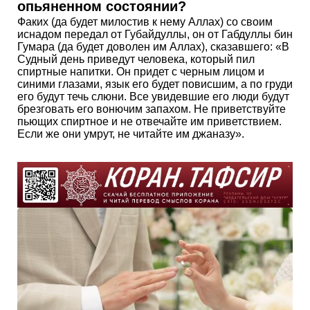
опьяненном состоянии?
Факих (да будет милостив к нему Аллах) со своим
иснадом передал от Губайдуллы, он от Габдуллы бин
Гумара (да будет доволен им Аллах), сказавшего: «В
Судный день приведут человека, который пил
спиртные напитки. Он придет с черным лицом и
синими глазами, язык его будет повисшим, а по груди
его будут течь слюни. Все увидевшие его люди будут
брезговать его вонючим запахом. Не приветствуйте
пьющих спиртное и не отвечайте им приветствием.
Если же они умрут, не читайте им джаназу».