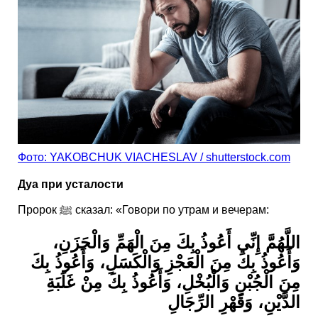
Фото: YAKOBCHUK VIACHESLAV / shutterstock.com
Дуа при усталости
Пророк ﷺ сказал: «Говори по утрам и вечерам:
اللَّهُمَّ إِنِّي أَعُوذُ بِكَ مِنَ الْهَمِّ وَالْحَزَنِ،
وَأَعُوذُ بِكَ مِنَ الْعَجْزِ وَالْكَسَلِ، وَأَعُوذُ بِكَ
مِنَ الْجُبْنِ وَالْبُخْلِ، وَأَعُوذُ بِكَ مِنْ غَلَبَةِ
الدَّيْنِ، وَقَهْرِ الرِّجَالِ