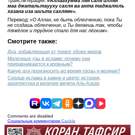
Транслитерация:
«Аллаахумма ляя саля илляя
маа джатальтаууху сахля ва анта таджалюль
хазана иза шиъта сахляян».
Перевод:
«О Аллах, не быть облегчению, пока Ты
не создашь облегчение, и Ты делаешь так, чтобы
тяжёлое и трудное стало для нас лёгким».
Смотрите также:
Дуа, избавляющая от тревог обоих миров
Молочные узы в исламе: почему они
приравниваются к кровным?
Какую дуа произносить во время грозы и молнии?
Сердце ислама в камне и цвете: история,
архитектура и величие мечети Аль-Азхар
Comments are disabled
Социальные комментарии
Cackl
e