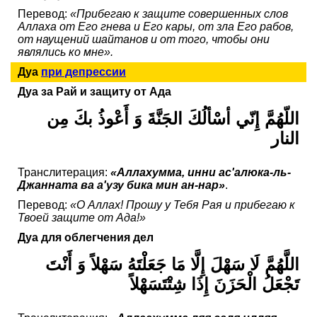
Перевод:
«Прибегаю к защите совершенных слов
Аллаха от Его гнева и Его кары, от зла Его рабов,
от наущений шайтанов и от того, чтобы они
являлись ко мне».
Дуа
при депрессии
Дуа за Рай и защиту от Ада
اللّهُمَّ إِنّي أسْألُكَ الجَنَّةَ وَ أَعْوذُ بكَ مِن
النار
Транслитерация:
«Аллахумма, инни ас'алюка-ль-
Джанната ва а'узу бика мин ан-нар»
.
Перевод:
«О Аллах! Прошу у Тебя Рая и прибегаю к
Твоей защите от Ада!»
Дуа для облегчения дел
اللَّهُمَّ لَا سَهْلَ إِلَّا مَا جَعَلْتَهُ سَهْلاً وَ أَنْتَ
تَجْعَلُ الْحَزَنَ إِذَا شِتْتَسَهْلاً