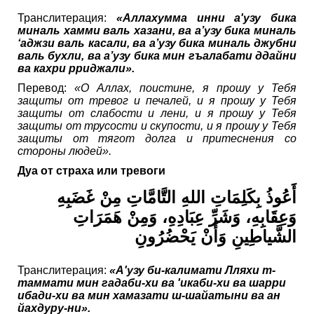
Транслитерация:
«Аллахумма инни а'узу бика
миналь хамми валь хазани, ва а’узу бика миналь
‘аджзи валь касали, ва а’узу бика миналь джубни
валь бухли, ва а’узу бика мин гъалабати ддайни
ва кахри рриджали».
Перевод:
«О Аллах, поистине, я прошу у Тебя
защиты от тревог и печалей, и я прошу у Тебя
защиты от слабости и лени, и я прошу у Тебя
защиты от трусости и скупости, и я прошу у Тебя
защиты от тягот долга и притеснения со
стороны людей».
Дуа от страха или тревоги
أَعُوذُ بِكَلِمَاتِ اللهِ التَّامَّاتِ مِنْ غَضَبِهِ
وَعِقَابِهِ، وَشَرِّ عِبَادِهِ، وَمِنْ هَمَرَاتِ
الشَّياطِينِ وَأَنْ يَحْضُرُونِ
Транслитерация:
«А'узу би-калимати Лляхи т-
таммати мин гадаби-хи ва 'икаби-хи ва шарри
ибади-хи ва мин хамазати ш-шайатыни ва ан
йахдуру-ни».