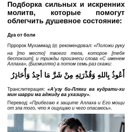
Подборка сильных и искренних
молитв, которые помогут
облегчить душевное состояние:
Дуа от боли
Прророк Мухаммад ﷺ рекомендовал:
«Положи руку
на [то место] твоего тела, которое [тебя
беспокоит], и трижды произнеси слова «С именем
Аллаха», (Бисмиллях) а потом семь раз скажи:
أَعُوذُ بِاللهِ وَقُذْرَتِهِ مِنْ شَرَّ مَا أجِدُ وَأُحَاذِرُ
Транслитерация:
«А'узу би-Лляхи ва кудрати-хи
мин шарри ма аджиду ва ухазиру».
Перевод:
«Прибегаю к защите Аллаха и Его мощи
от зла того, что я ощущаю и чего опасаюсь».