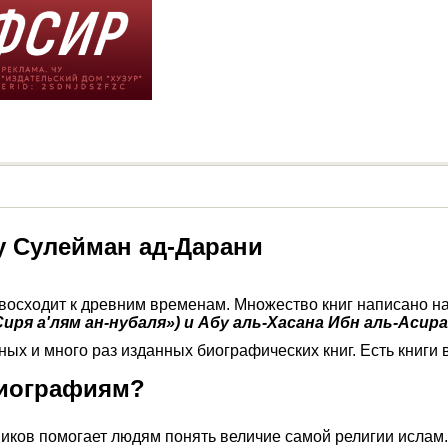
у Сулейман ад-Дарани
восходит к древним временам. Множество книг написано н
ря а'лям ан-нубаля») и Абу аль-Хасана Ибн аль-Асира 
х и много раз изданных биографических книг. Есть книги в 
биографиям?
ников помогает людям понять величие самой религии ислам.