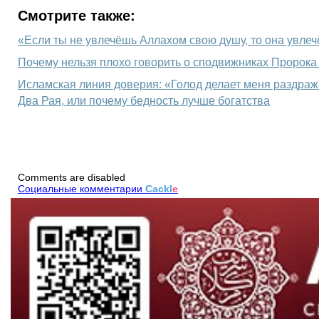
Смотрите также:
«Если ты не увлечёшь Аллахом свою душу, то она увлеч
Исламская линия доверия: «Голод делает меня раздраж
Два Рая, или почему бедность лучше богатства
Comments are disabled
Социальные комментарии
Cackl
e