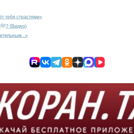
ёт тебя страстями»
Почему нельзя плохо говорить о сподвижниках Пророка ﷺ? (Видео)
ительным...»