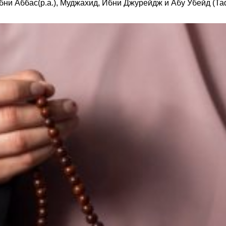
и Аббас(р.а.), Муджахид, Ибни Джурейдж и Абу Убейд (Тафс