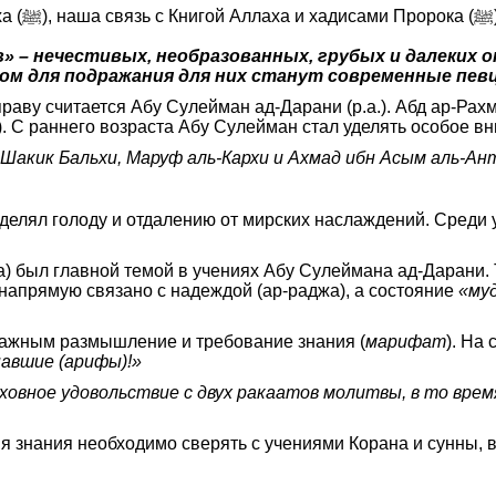
б
 – нечестивых, необразованных, грубых и далеких 
цом для подражания для них станут современные пев
ву считается Абу Сулейман ад-Дарани (р.а.). Абд ар-Рахм
. С раннего возраста Абу Сулейман стал уделять особое в
Шакик Бальхи, Маруф аль-Кархи и Ахмад ибн Асым аль-Ант
делял голоду и отдалению от мирских наслаждений. Среди 
) был главной темой в учениях Абу Сулеймана ад-Дарани. Т
 напрямую связано с надеждой (ар-раджа), а состояние
«му
важным размышление и требование знания (
марифат
). На
навшие (арифы)!»
ховное удовольствие с двух ракаатов молитвы, в то врем
знания необходимо сверять с учениями Корана и сунны, ве