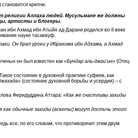
лагодаря следованию наставлениям посланника Аллаха (ﷺ), наша связь с Книгой Аллаха и хадисами Пророка (ﷺ) становится крепче.
от религии Аллаха людей. Мусульмане же должны
цы, артисты и блогеры.
ан ибн Ахмад ибн Атыйя ад-Дарани родился во II веке
нимание науке тасаввуф.
аки. Он брал уроки у Ибрахима ибн Адхама, а Ахмад
ученых он был известен как
«Бундар аль-джаи'ин»
(Отец
акое состояние в духовной практике суфиев, как
джахада»
(состояние духовной борьбы и усердия) – с
 слова Феридуддина Аттара:
«Как же счастливы захиды
я как обычные захиды (аскеты) могут достичь этого
дь все, по его словам, что противоречит этим двум