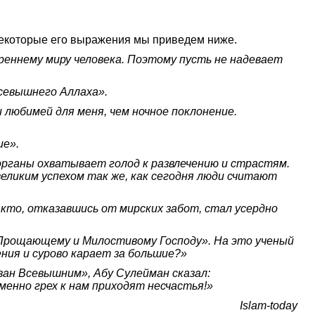
екоторые его выражения мы приведем ниже.
еннему миру человека. Поэтому пусть не надевает
севышнего Аллаха».
 любимей для меня, чем ночное поклонение.
ие».
 органы охватывает голод к развлечению и страстям.
еликим успехом так же, как сегодня люди считают
 кто, отказавшись от мирских забот, стал усердно
 Прощающему и Милостивому Господу». На это ученый
ния и сурово карает за большие?»
азан Всевышним», Абу Сулейман сказал:
именно грех к нам приходят несчастья!»
Islam-today