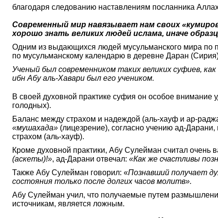
Современный мир навязывает нам своих «кумиров»
хорошо знать великих людей ислама, иначе образ
Одним из выдающихся людей мусульманского мира по пра
по мусульманскому календарю в деревне Даран (Сирия)
Ученый был современником таких великих суфиев, как 
ибн Абу аль-Хавари был его учеником.
В своей духовной практике суфия он особое внимание у
голодных).
Баланс между страхом и надеждой (аль-хауф и ар-раджа
«мушахада»
(лицезрение), согласно учению ад-Дарани,
страхом (аль-хауф).
Кроме духовной практики, Абу Сулейман считал очень 
(аскеты)!»
, ад-Дарани отвечал:
«Как же счастливы поз
Также Абу Сулейман говорил: «
Познавший получает ду
состояния только после долгих часов молитв».
Абу Сулейман учил, что получаемые путем размышления 
источникам, является ложным.