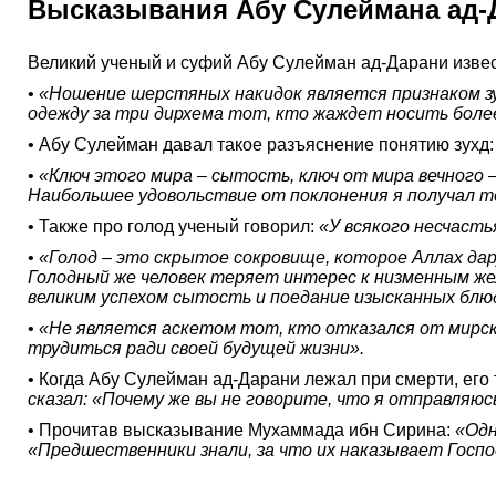
Высказывания Абу Сулеймана ад-
Великий ученый и суфий Абу Сулейман ад-Дарани изве
•
«Ношение шерстяных накидок является признаком зу
одежду за три дирхема тот, кто жаждет носить более
• Абу Сулейман давал такое разъяснение понятию зухд
•
«Ключ этого мира – сытость, ключ от мира вечного 
Наибольшее удовольствие от поклонения я получал то
• Также про голод ученый говорил:
«У всякого несчасть
•
«Голод – это скрытое сокровище, которое Аллах дар
Голодный же человек теряет интерес к низменным жел
великим успехом сытость и поедание изысканных блю
•
«Не является аскетом тот, кто отказался от мирски
трудиться ради своей будущей жизни».
• Когда Абу Сулейман ад-Дарани лежал при смерти, его
сказал: «Почему же вы не говорите, что я отправляю
• Прочитав высказывание Мухаммада ибн Сирина:
«Одн
«Предшественники знали, за что их наказывает Господь