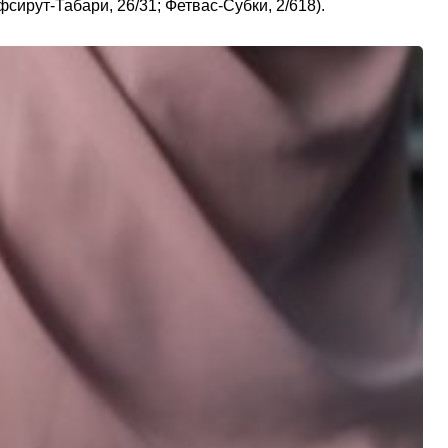
ирут-Табари, 26/31; Фетвас-Субки, 2/618).