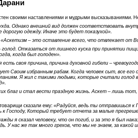
Дарани
стен своими наставлениями и мудрыми высказываниями. Н
хда. Однако внешний вид должен соответствовать внутр
 дорогую одежду. Иначе это будет показухой».
:
«Аскетизм – это оставление всего, что отвлекает от В
– голод. Отказаться от лишнего куска при принятии пищи
гда, когда был голоден».
я есть своя причина, причина духовной гибели – чревоугод
ует Своим избранным рабам. Когда человек сыт, все его
аниям. Я жил с такими людьми, которые считали голод в
д».
х благ и стал вести праздную жизнь. Аскет – лишь тот,
 товарищи сказали ему:
«Радуйся, ведь ты отправишься к
сь к Господу, Который требует отчета за малые прегреше
ажды я сказал человеку, что он погиб, и за это я был нак
. У нас же так много грехов, что мы не знаем, за какой 