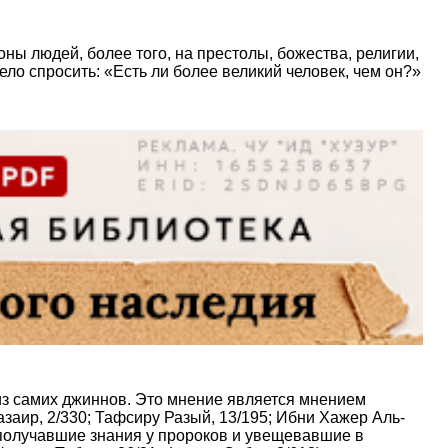
оны людей, более того, на престолы, божества, религии,
ло спросить: «Есть ли более великий человек, чем он?»
из самих джиннов. Это мнение является мнением
заир, 2/330; Тафсиру Разый, 13/195; Ибни Хажер Аль-
 получавшие знания у пророков и увещевавшие в