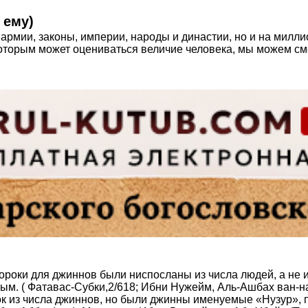
 ему)
 армии, законы, империи, народы и династии, но и на милли
которым может оцениваться величие человека, мы можем сме
ророки для джиннов были ниспосланы из числа людей, а не 
ым. ( Фатавас-Субки,2/618; Ибни Нужейм, Аль-Ашбах ван-на
рок из числа джиннов, но были джинны именуемые «Нузур»,