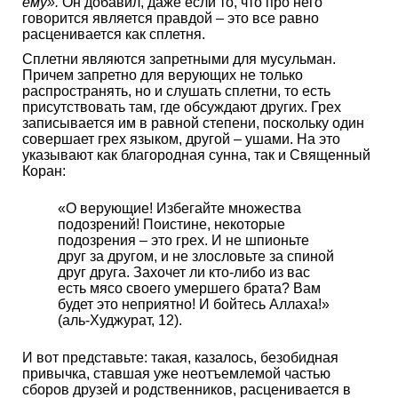
ему».
Он добавил, даже если то, что про него
говорится является правдой – это все равно
расценивается как сплетня.
Сплетни являются запретными для мусульман.
Причем запретно для верующих не только
распространять, но и слушать сплетни, то есть
присутствовать там, где обсуждают других. Грех
записывается им в равной степени, поскольку один
совершает грех языком, другой – ушами. На это
указывают как благородная сунна, так и Священный
Коран:
«О верующие! Избегайте множества
подозрений! Поистине, некоторые
подозрения – это грех. И не шпионьте
друг за другом, и не злословьте за спиной
друг друга. Захочет ли кто-либо из вас
есть мясо своего умершего брата? Вам
будет это неприятно! И бойтесь Аллаха!»
(аль-Худжурат, 12).
И вот представьте: такая, казалось, безобидная
привычка, ставшая уже неотъемлемой частью
сборов друзей и родственников, расценивается в