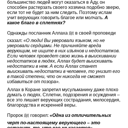
большинство людей могут оказаться в Аду, он
способен растерзать своего хозяина подобно зверю,
если тот не будет за ним следить. Поэтому ислам
учит верующих говорить благое или молчать.
А
какое благо в сплетнях?
Однажды посланник Аллаха ﷺ в своей проповеди
сказал:
«О люди! Вы уверовали языком, но не
уверовали сердцами. Не причиняйте вреда
верующим, не ищите в них изъянов и недостатков.
Если человек проведет свою жизнь в выискивании
недостатков в людях, Аллах будет выискивать
недостатки в нем. А если Аллах станет
выискивать недостатки в человеке, то унизит его
в такой степени, что он никогда не сможет
избавиться от позора».
Аллах в Коране запретил мусульманину даже плохо
думать о людях. Сплетни, подозрения и осуждения –
все это лишает верующих сострадания, милосердия,
благородства и искренней веры.
Пророк ﷺ говорил:
«Одна из отличительных
черт по-настоящему верующего – это
оставить то, что его не касается».