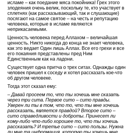
исламе – как поедание мяса покойника! Грех этого
злодеяния очень велик, поскольку те, кто участвует в
сплетнях (как рассказывающий, так и слушающие)
посягают на самое святое – на честь и репутацию
человека, которые в исламе являются
неприкасаемыми.
Ценность человека перед Аллахом – величайшая
ценность. Никто никогда до конца не знает человека,
как это ведает Один лишь Аллах. Все его грехи и все
его покаяния представлены пред Ним
Единственным как на ладони.
Существует одна притча о трех ситах. Однажды один
человек пришел к соседу и хотел рассказать кое-что
об другом человеке.
Тогда этот сказал ему:
– Давай просеем то, что ты хочешь мне сказать
через три сита. Первое сито – сито правды.
Уверен ли ты в том, что то, что ты мне хочешь
рассказать, является правдой? Второе сито –
сито справедливости и доброты. Принесет ли
кому-либо что-либо хорошее то, что ты хочешь
рассказать? И третье сито – сито пользы. Нужна
ли мне та информация, которую ты хочешь мне