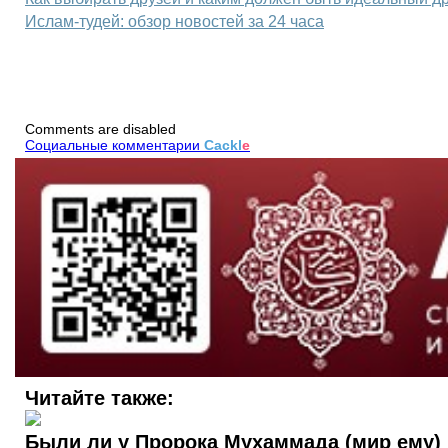
Ислам-тудей: обзор новостей за 24 часа
Comments are disabled
Социальные комментарии
Cackl
e
Читайте также:
Были ли у Пророка Мухаммада (мир ему)