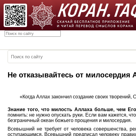
Не отказывайтесь от милосердия 
«Когда Аллах закончил создание своих творений, 
Знание того, что милость Аллаха больше, чем Его
помнить: не нужно опускать руки. Если вам кажется, ч
безграничный океан божьего прощения и милосердия.
Всевышний не требует от человека совершенства, р
оступающимся. Всевышний предписал человеку правила