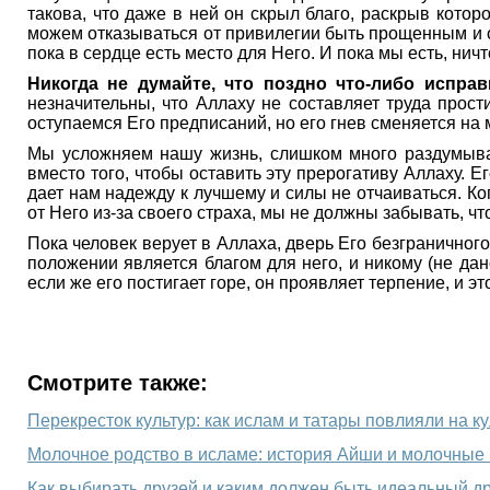
такова, что даже в ней он скрыл благо, раскрыв кот
можем отказываться от привилегии быть прощенным и от
пока в сердце есть место для Него. И пока мы есть, н
Никогда не думайте, что поздно что-либо исправ
незначительны, что Аллаху не составляет труда прос
оступаемся Его предписаний, но его гнев сменяется на 
Мы усложняем нашу жизнь, слишком много раздумывая
вместо того, чтобы оставить эту прерогативу Аллаху. 
дает нам надежду к лучшему и силы не отчаиваться. 
от Него из-за своего страха, мы не должны забывать, ч
Пока человек верует в Аллаха, дверь Его безграничног
положении является благом для него, и никому (не дано
если же его постигает горе, он проявляет терпение, и эт
Смотрите также:
Перекресток культур: как ислам и татары повлияли на к
Как выбирать друзей и каким должен быть идеальный др