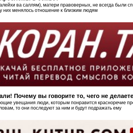
лейхи ва саллям), матери правоверных, не всегда были с
 у них менялось отношение к близким людям
ли! Почему вы говорите то, чего не делает
ющие увещания люди, которым понравится красноречие про
словам, то они последуют за ним и будут подражать ему