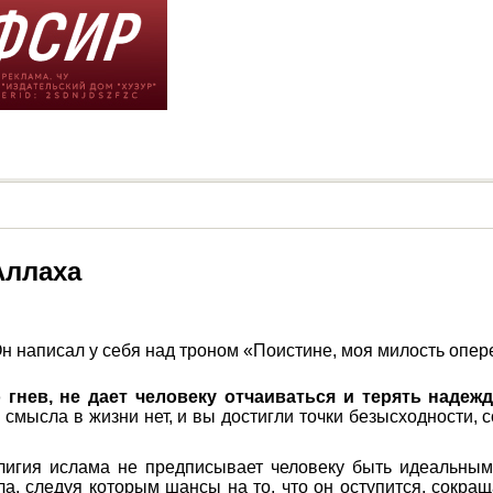
Аллаха
Он написал у себя над троном «Поистине, моя милость опер
 гнев, не дает человеку отчаиваться и терять надежд
то смысла в жизни нет, и вы достигли точки безысходности,
елигия ислама не предписывает человеку быть идеальны
, следуя которым шансы на то, что он оступится, сокраща