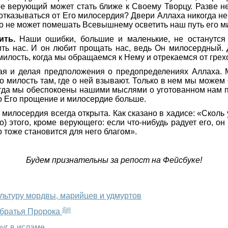
орое верующий может стать ближе к Своему Творцу. Разве 
казываться от Его милосердия? Двери Аллаха никогда не з
ичто не может помешать Всевышнему осветить наш путь его
ить.
Наши ошибки, большие и маленькие, не останутся
тить нас. И он любит прощать нас, ведь Он милосердный. 
милость, когда мы обращаемся к Нему и отрекаемся от грехо
 и делая предположения о предопределениях Аллаха. Мы
Его милость там, где о ней взывают. Только в нем мы можем
Когда мы обеспокоены нашими мыслями о уготованном нам п
то Его прощение и милосердие больше.
о милосердия всегда открыта. Как сказано в хадисе: «Сколь
) этого, кроме верующего: если что-нибудь радует его, он 
о тоже становится для него благом».
Будем признательны за репост на Фейсбуке!
ультуру мордвы, марийцев и удмуртов
Молочное родство в исламе: история Айши и молочные братья Пророка ﷺ
уг в исламе