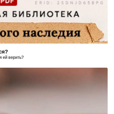
ся?
я ей верить?