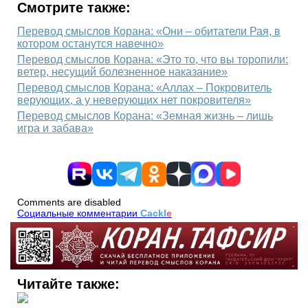
Смотрите также:
Перевод смыслов Корана: «Они – обитатели Рая, в
котором останутся навечно»
Перевод смыслов Корана: «Это то, что вы торопили:
ветер, несущий болезненное наказание»
Перевод смыслов Корана: «Аллах – Покровитель
верующих, а у неверующих нет покровителя»
Перевод смыслов Корана: «Земная жизнь – лишь
игра и забава»
Comments are disabled
Социальные комментарии
Cackl
e
Читайте также: