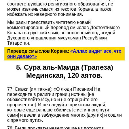
соответствующего религиозного образования, не
может извлечь смысл из текстов Корана, а также
избежать их неверного понимания.
Мы рады представить читателю новый
комментированный перевод смыслов Досточтимого
Корана на русский язык, выполненный под эгидой
Духовного управления мусульман Республики
Татарстан.
Перевод смыслов Корана:
«Аллах видит все, что
они делают»
5. Сура аль-Маида (Трапеза)
Мединская, 120 аятов.
77. Скажи [им также]: «О люди Писания! Не
переходите в религии границ истины [не
обожествляйте Ису, но и не отрицайте его
пророчество]. И не следуйте прихотям людей,
которые еще раньше сбились [с истинного пути
сами] и ввели в заблуждение многих [других] и сошли
с прямого пути».
78. Были прокляты неверующие из потомков