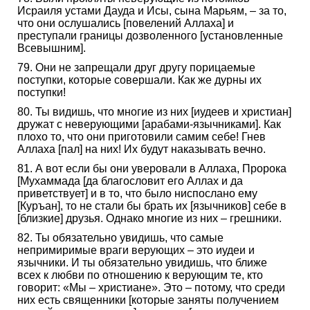
Исраиля устами Дауда и Исы, сына Марьям, – за то,
что они ослушались [повелений Аллаха] и
преступали границы дозволенного [установленные
Всевышним].
79. Они не запрещали друг другу порицаемые
поступки, которые совершали. Как же дурны их
поступки!
80. Ты видишь, что многие из них [иудеев и христиан]
дружат с неверующими [арабами-язычниками]. Как
плохо то, что они приготовили самим себе! Гнев
Аллаха [пал] на них! Их будут наказывать вечно.
81. А вот если бы они уверовали в Аллаха, Пророка
[Мухаммада [да благословит его Аллах и да
приветствует] и в то, что было ниспослано ему
[Куръан], то не стали бы брать их [язычников] себе в
[близкие] друзья. Однако многие из них – грешники.
82. Ты обязательно увидишь, что самые
непримиримые враги верующих – это иудеи и
язычники. И ты обязательно увидишь, что ближе
всех к любви по отношению к верующим те, кто
говорит: «Мы – христиане». Это – потому, что среди
них есть священники [которые заняты получением