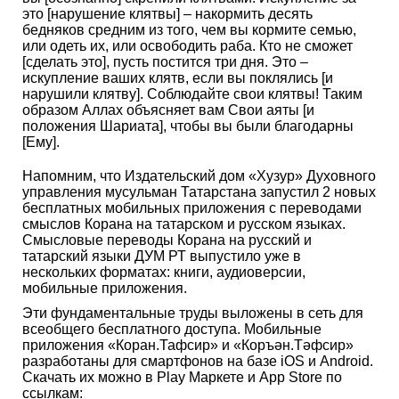
это [нарушение клятвы] – накормить десять
бедняков средним из того, чем вы кормите семью,
или одеть их, или освободить раба. Кто не сможет
[сделать это], пусть постится три дня. Это –
искупление ваших клятв, если вы поклялись [и
нарушили клятву]. Соблюдайте свои клятвы! Таким
образом Аллах объясняет вам Свои аяты [и
положения Шариата], чтобы вы были благодарны
[Ему].
Напомним, что Издательский дом «Хузур» Духовного
управления мусульман Татарстана запустил 2 новых
бесплатных мобильных приложения с переводами
смыслов Корана на татарском и русском языках.
Смысловые переводы Корана на русский и
татарский языки ДУМ РТ выпустило уже в
нескольких форматах: книги, аудиоверсии,
мобильные приложения.
Эти фундаментальные труды выложены в сеть для
всеобщего бесплатного доступа. Мобильные
приложения «Коран.Тафсир» и «Коръән.Тәфсир»
разработаны для смартфонов на базе iOS и Android.
Скачать их можно в Play Маркете и App Store по
ссылкам: