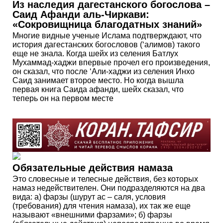
Из наследия дагестанского богослова –
Саид Афанди аль-Чиркави:
«Сокровищница благодатных знаний»
Многие видные ученые Ислама подтверждают, что
история дагестанских богословов (‘алимов) такого
еще не знала. Когда шейх из селения Батлух
Мухаммад-хаджи впервые прочел его произведения,
он сказал, что после ‘Али-хаджи из селения Инхо
Саид занимает второе место. Но когда вышла
первая книга Саида афанди, шейх сказал, что
теперь он на первом месте
Обязательные действия намаза
Это словесные и телесные действия, без которых
намаз недействителен. Они подразделяются на два
вида: а) фарзы (шурут ас – саля, условия
(требования) для чтения намаза), их так же еще
называют «внешними фарзами»; б) фарзы