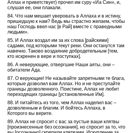
Аллах и приветствует) прочел им суру «Йа Син», и,
слушая ее, они плакали.
84. Что нам мешает уверовать в Аллаха и в истину,
пришедшую к нам? Ведь мы страстно желаем, чтобы
наш Господь ввел нас [в Рай] вместе с праведными
людьми».
85. И Аллах воздал им за их слова [райскими]
садами, под которыми текут реки. Они останутся там
навечно. Таково воздаяние добродетельным [тем,
кто искренен в вере и поступках].
86. А неверующие, отвергшие Наши аяты, они –
обитатели Ада.
87. О верующие! Не называйте запретными те блага,
которые дозволил вам Аллах. Но и не преступайте
границы дозволенного. Поистине, Аллах не любит
переходящих границы [установленные Им].
88. И питайтесь из того, чем Аллах наделил вас –
дозволенным и благим. И бойтесь Аллаха, в
Которого вы верите.
89. Аллах не спросит с вас за пустые ваши клятвы
[произнесенные без осознания], но спросит за то, что
вы [осознанно] скрепили клятвами. Искупление за