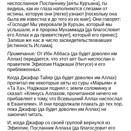
ниспосланное Посланнику [аяты Куръана], ты
видишь, как их глаза наполняются слезами от
истины, которую они [легко] узнают [поскольку она
была им известна и до того из их книг]. Они говорят:
«Господи! Мы уверовали [в Куръан, который мы
услышали, и в пророка Мухаммада [да благословит
его Аллах и да приветствует], который его принес].
Запиши же нас в число засвидетельствовавших
[истинность Ислама].
Примечание:
От Ибн Аббаса (да будет доволен им
Аллах) передается, что этот аят был ниспослан о
правителе Эфиопии Наджаши (Негусе) и его
приближенных.
Когда Джафар Тайяр (да будет доволен им Аллах)
прочитал им некоторые аяты из суры «Марьям» и
«Та Ха», Наджаши поднял с земли соломинку и
сказал: «Клянусь Аллахом, прочитанное ничего не
прибавляет к тому, что Всевышний Аллах ниспослал
в Евангелии». И они продолжали плакать до тех пор,
пока Джафар (да будет доволен им Аллах) не
закончил читать.
И, когда Джафар со своей группой вернулся из
Эфиопии, Посланник Аллаха (да благословит его