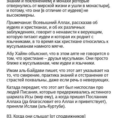
знаний и поклонением] и монахи [которые
отвернулись от мирской жизни и ушли в монастыри],
и потому, что они [в отличие от иудеев] не
высокомерны.
Примечание:
Всевышний Аллах, рассказав об
иудеях и христианах, и об их различных
заблуждениях, говорит о ненависти к верующим,
которую питают иудеи и которая их роднит с
язычниками, в то время как христиане относились к
мусульманам намного мягче.
Абу Хайян объяснил, что в этом аяте не говорится о
том, что христиане – друзья мусульман. Они просто
ближе к мусульманам, чем иудеи и язычники.
Имам аль-Байдави пишет, что этот аят указывает на
то, что смирение, практика знаний и отстранение от
страстей похвальны, даже если речь о неверующих.
Катада передает, что этот аят был ниспослан про
людей Писания, которые придерживались истинного
шариата Исы (мир ему), а когда пришел Посланник
Аллаха (да благословит его Аллах и приветствует),
приняли Ислам (аль-Куртуби).
83. Когда они слышат [от сподвижников]