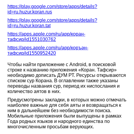
https://play.google.com/store/apps/details?
id=ru.huzur.koran.rus
https://play.google.com/store/apps/details?
id=ru.huzur.koran.tat
https://apps.apple.com/ru/app/коран-
тафсир/id1551030762
https://apps.apple.com/ru/app/коръән-
тәфсир/id1550952420
Чтобы найти приложение с Android, в поисковой
строке к названию приложения «Коран. Тафсир»
необходимо дописать ДУМ РТ. Ресурсы открываются
списком сур Корана. В оглавлении также указаны
переводы названия сур, период их ниспослания и
количество аятов в них.
Предусмотрены закладки, в которых можно отмечать
наиболее важные для себя аяты и возвращаться к
ним в дальнейшем без необходимости поиска.
Мобильные приложения были выпущены в рамках
Года родных языков и народного единства по
многочисленным просьбам верующих.