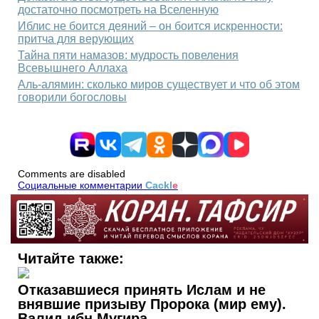
достаточно посмотреть на Вселенную
Иблис не боится деяний – он боится искренности:
притча для верующих
Тайна пяти намазов: мудрость повеления
Всевышнего Аллаха
Аль‑алямин: сколько миров существует и что об этом
говорили богословы
Comments are disabled
Социальные комментарии
Cackl
e
Читайте также:
Отказавшиеся принять Ислам и не
внявшие призыву Пророка (мир ему).
Валид ибн Мугира