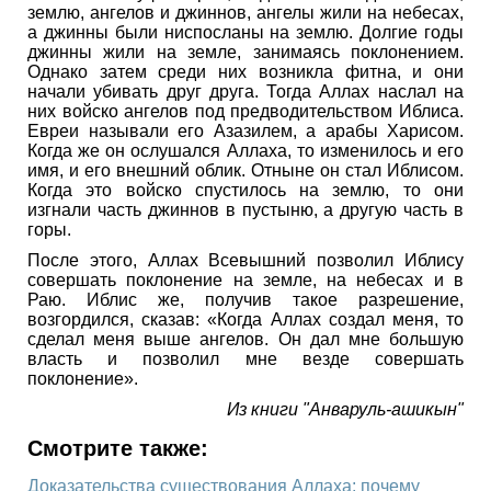
землю, ангелов и джиннов, ангелы жили на небесах,
а джинны были ниспосланы на землю. Долгие годы
джинны жили на земле, занимаясь поклонением.
Однако затем среди них возникла фитна, и они
начали убивать друг друга. Тогда Аллах наслал на
них войско ангелов под предводительством Иблиса.
Евреи называли его Азазилем, а арабы Харисом.
Когда же он ослушался Аллаха, то изменилось и его
имя, и его внешний облик. Отныне он стал Иблисом.
Когда это войско спустилось на землю, то они
изгнали часть джиннов в пустыню, а другую часть в
горы.
После этого, Аллах Всевышний позволил Иблису
совершать поклонение на земле, на небесах и в
Раю. Иблис же, получив такое разрешение,
возгордился, сказав: «Когда Аллах создал меня, то
сделал меня выше ангелов. Он дал мне большую
власть и позволил мне везде совершать
поклонение».
Из книги "Анваруль-ашикын"
Смотрите также:
Доказательства существования Аллаха: почему