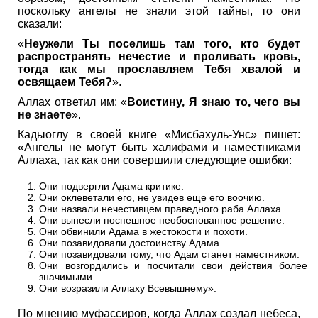
поскольку ангелы не знали этой тайны, то они
сказали:
«
Неужели Ты поселишь там того, кто будет
распространять нечестие и проливать кровь,
тогда как мы прославляем Тебя хвалой и
освящаем Тебя?
».
Аллах ответил им: «
Воистину, Я знаю то, чего вы
не знаете
».
Кадыоглу в своей книге «Мисбахуль-Унс» пишет:
«Ангелы не могут быть халифами и наместниками
Аллаха, так как они совершили следующие ошибки:
Они подвергли Адама критике.
Они оклеветали его, не увидев еще его воочию.
Они назвали нечестивцем праведного раба Аллаха.
Они вынесли поспешное необоснованное решение.
Они обвинили Адама в жестокости и похоти.
Они позавидовали достоинству Адама.
Они позавидовали тому, что Адам станет наместником.
Они возгордились и посчитали свои действия более
значимыми.
Они возразили Аллаху Всевышнему».
По мнению муфассиров, когда Аллах создал небеса,