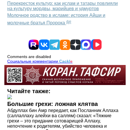
Перекресток культур: как ислам и татары повлияли
на культуру мордвы, марийцев и удмуртов
Молочное родство в исламе: история Айши и
молочные братья Пророка ﷺ
Comments are disabled
Социальные комментарии
Cackl
e
Читайте также:
Большие грехи: ложная клятва
Абдуллах бин Амр передает, как Посланник Аллаха
(саллаллаху алейхи ва саллям) сказал: «Тяжкие
грехи – это придание сотоварищей Аллаху,
непочтение к родителям, убийство человека и