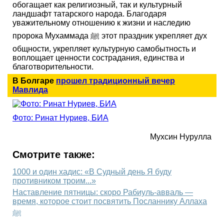
обогащает как религиозный, так и культурный
ландшафт татарского народа. Благодаря
уважительному отношению к жизни и наследию
пророка Мухаммада ﷺ этот праздник укрепляет дух
общности, укрепляет культурную самобытность и
воплощает ценности сострадания, единства и
благотворительности.
В Болгаре
прошел традиционный вечер
Мавлида
Фото: Ринат Нуриев, БИА
Мухсин Нурулла
Смотрите также:
1000 и один хадис: «В Судный день Я буду
противником троим...»
Наставление пятницы: скоро Рабиуль-авваль —
время, которое стоит посвятить Посланнику Аллаха
ﷺ