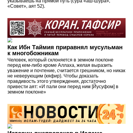
указываешь на прямой путь (сура «аш-Шура»,
«Совет», аят 52).
Как Ибн Таймия приравнял мусульман
к многобожникам
Человек, который склоняется в земном поклоне
перед кем-либо кроме Аллаха, желая выразить
уважение и почтение, считается грешником, но никак
не неверующим (кяфир). Чтобы доказать
правдивость этого утверждения, достаточно
привести аят: «И пали они перед ним [Йусуфом] в
земном поклоне»