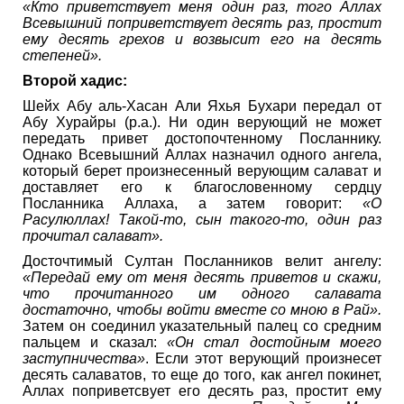
«Кто приветствует меня один раз, того Аллах
Всевышний поприветствует десять раз, простит
ему десять грехов и возвысит его на десять
степеней».
Второй хадис:
Шейх Абу аль-Хасан Али Яхья Бухари передал от
Абу Хурайры (р.а.). Ни один верующий не может
передать привет достопочтенному Посланнику.
Однако Всевышний Аллах назначил одного ангела,
который берет произнесенный верующим салават и
доставляет его к благословенному сердцу
Посланника Аллаха, а затем говорит:
«О
Расулюллах! Такой-то, сын такого-то, один раз
прочитал салават».
Досточтимый Султан Посланников велит ангелу:
«Передай ему от меня десять приветов и скажи,
что прочитанного им одного салавата
достаточно, чтобы войти вместе со мною в Рай».
Затем он соединил указательный палец со средним
пальцем и сказал:
«Он стал достойным моего
заступничества»
. Если этот верующий произнесет
десять салаватов, то еще до того, как ангел покинет,
Аллах поприветсвует его десять раз, простит ему