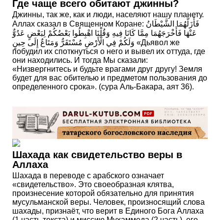
Где чаще всего обитают джинны?
Джинны, так же, как и люди, населяют нашу планету.
Аллах сказал в Священном Коране: فَأَزَلَّهُمَا الشَّيْطَانُ
عَنْهَا فَأَخْرَجَهُمَا مِمَّا كَانَا فِيهِ وَقُلْنَا اهْبِطُوا بَعْضُكُمْ لِبَعْضٍ عَدُوٌّ
وَلَكُمْ فِي الْأَرْضِ مُسْتَقَرٌّ وَمَتَاعٌ إِلَى حِينٍ «Дьявол же
побудил их споткнуться о него и вывел их оттуда, где
они находились. И тогда Мы сказали:
«Низвергнитесь и будьте врагами друг другу! Земля
будет для вас обителью и предметом пользования до
определенного срока». (сура Аль-Бакара, аят 36).
Шахада как свидетельство веры в
Аллаха
Шахада в переводе с арабского означает
«свидетельство». Это своеобразная клятва,
произнесение которой обязательно для принятия
мусульманской веры. Человек, произносящий слова
шахады, признаёт, что верит в Единого Бога Аллаха
(1 часть текста) и миссию Мухаммеда (2 часть), его