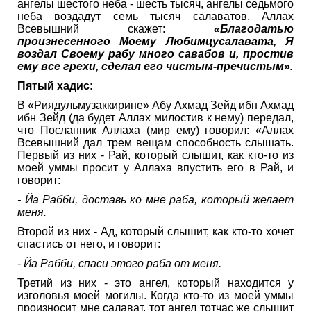
ангелы шестого неба - шесть тысяч, ангелы седьмого
неба воздадут семь тысяч салаватов. Аллах
Всевышний скажет:
«Благодатью
произнесенного Моему Любимцусалавата, Я
воздал Своему рабу много савабов и, простив
ему все грехи, сделал его чистым-пречистым».
Пятый хадис:
В «Риядульмузаккирине» Абу Ахмад Зейд ибн Ахмад
ибн Зейд (да будет Аллах милостив к нему) передал,
что Посланник Аллаха (мир ему) говорил: «Аллах
Всевышний дал трем вещам способность слышать.
Первый из них - Рай, который слышит, как кто-то из
моей уммы просит у Аллаха впустить его в Рай, и
говорит:
- Йа Рабби, доставь ко мне раба, который желает
меня.
Второй из них - Ад, который слышит, как кто-то хочет
спастись от него, и говорит:
- Йа Рабби, спаси этого раба от меня.
Третий из них - это ангел, который находится у
изголовья моей могилы. Когда кто-то из моей уммы
произносит мне салават, тот ангел тотчас же слышит