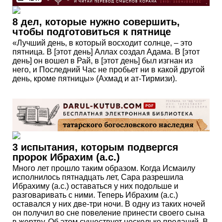
8 дел, которые нужно совершить,
чтобы подготовиться к пятнице
«Лучший день, в который восходит солнце, – это
пятница. В [этот день] Аллах создал Адама. В [этот
день] он вошел в Рай, в [этот день] был изгнан из
него, и Последний Час не пробьет ни в какой другой
день, кроме пятницы» (Ахмад и ат-Тирмизи).
3 испытания, которым подвергся
пророк Ибрахим (а.с.)
Много лет прошло таким образом. Когда Исмаилу
исполнилось пятнадцать лет, Сара разрешила
Ибрахиму (а.с.) оставаться у них подольше и
разговаривать с ними. Теперь Ибрахим (а.с.)
оставался у них две-три ночи. В одну из таких ночей
он получил во сне повеление принести своего сына
в жертву. Об этом существует несколько преданий. В