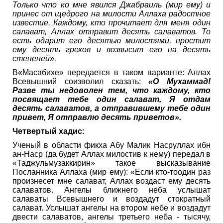
Только что ко мне явился Джабраиль (мир ему) и
принес от щедрого на милости Аллаха радостное
известие. Каждому, кто прочитает для меня один
салават, Аллах отправит десять салаватов. То
есть одарит его десятью милостями, простит
ему десять грехов и возвысит его на десять
степеней».
В«Масабихе» передается в таком варианте: Аллах
Всевышний соизволил сказать:
«О Мухаммад!
Разве ты недоволен тем, что каждому, кто
посвящает тебе один салават, Я отдам
десять салаватов, а отправившему тебе один
привет, Я отправлю десять приветов».
Четвертый хадис:
Ученый в области фикха Абу Малик Насруллах ибн
ан-Наср (да будет Аллах милостив к нему) передал в
«Таджульмузаккирин» такое высказывание
Посланника Аллаха (мир ему): «Если кто-тоодин раз
произнесет мне салават, Аллах воздаст ему десять
салаватов. Ангелы ближнего неба услышат
салаваты Всевышнего и воздадут стократный
салават. Услышат ангелы на втором небе и воздадут
двести салаватов, ангелы третьего неба - тысячу,