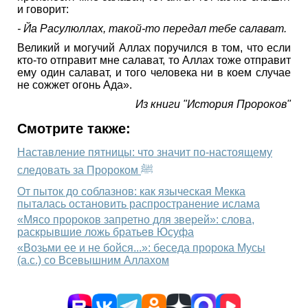
и говорит:
- Йа Расулюллах, такой-то передал тебе салават.
Великий и могучий Аллах поручился в том, что если
кто-то отправит мне салават, то Аллах тоже отправит
ему один салават, и того человека ни в коем случае
не сожжет огонь Ада».
Из книги "История Пророков"
Смотрите также:
Наставление пятницы: что значит по-настоящему
следовать за Пророком ﷺ
От пыток до соблазнов: как языческая Мекка
пыталась остановить распространение ислама
«Мясо пророков запретно для зверей»: слова,
раскрывшие ложь братьев Юсуфа
«Возьми ее и не бойся...»: беседа пророка Мусы
(а.с.) со Всевышним Аллахом