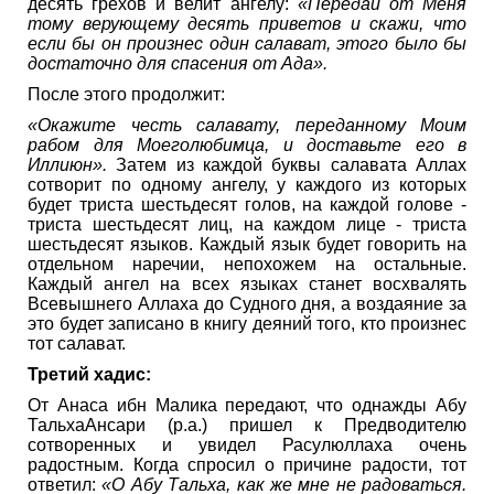
десять грехов и велит ангелу:
«Передай от Меня
тому верующему десять приветов и скажи, что
если бы он произнес один салават, этого было бы
достаточно для спасения от Ада».
После этого продолжит:
«Окажите честь салавату, переданному Моим
рабом для Моеголюбимца, и доставьте его в
Иллиюн».
Затем из каждой буквы салавата Аллах
сотворит по одному ангелу, у каждого из которых
будет триста шестьдесят голов, на каждой голове -
триста шестьдесят лиц, на каждом лице - триста
шестьдесят языков. Каждый язык будет говорить на
отдельном наречии, непохожем на остальные.
Каждый ангел на всех языках станет восхвалять
Всевышнего Аллаха до Судного дня, а воздаяние за
это будет записано в книгу деяний того, кто произнес
тот салават.
Третий хадис:
От Анаса ибн Малика передают, что однажды Абу
ТальхаАнсари (р.а.) пришел к Предводителю
сотворенных и увидел Расулюллаха очень
радостным. Когда спросил о причине радости, тот
ответил:
«О Абу Тальха, как же мне не радоваться.