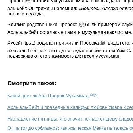
Пророк ﷺ оставил мусульманам два важных дара: первым он указал на Коран, как на руководство, которое убережёт их от заблуждения до Судного дня, а вторым – ахль
аль-бейт. Он трижды напомнил:
«Бойтесь Аллаха относ
после его ухода.
Близкие родственники Пророка ﷺ были примером служения исламу. Они терпели трудности, поддерживали Пророка ﷺ и вдохновляли других мусульман своим примером.
Ахль аль-бейт остались в памяти мусульман как чисты
Хусейн (р.а.) родился при жизни Пророка ﷺ, видел его, играл с ним и был окружён его любовью. Вместе с матерью, отцом и братом он был включён Пророком ﷺ в число
ахль аль-бейт, как это подтверждается риваятом Умм Са
подчеркивают его значимость для всех мусульман.
Смотрите также:
Какой цвет любил Пророк Мухаммад ﷺ?
От пыток до соблазнов: как языческая Мекка пыталась 