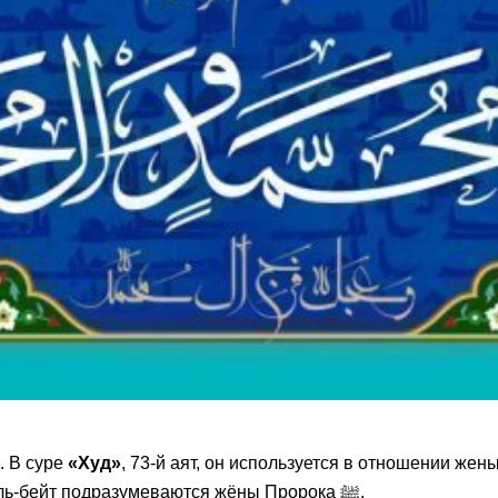
. В суре
«Худ»
, 73-й аят, он используется в отношении жены
, 33-й аят, под ахль аль-бейт подразумеваются жёны Пророка ﷺ.