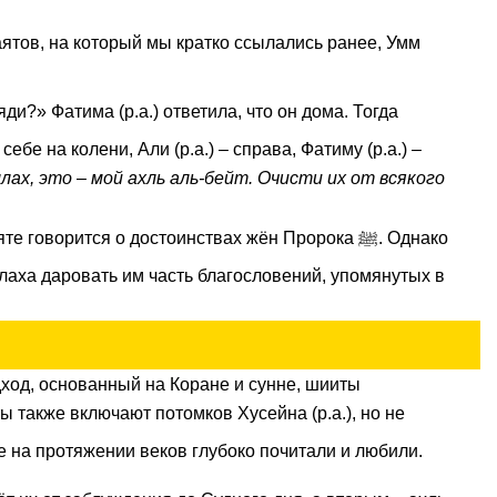
лах, это – мой ахль аль-бейт. Очисти их от всякого
те говорится о достоинствах жён Пророка ﷺ. Однако
дход, основанный на Коране и сунне, шииты
мусульмане на протяжении веков глубоко почитали и любили.