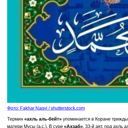
Фото: Fakhar Naqvi / shutterstock.com
Термин
«ахль аль-бейт»
упоминается в Коране трижды
матери Мусы (а.с.). В суре
«Ахзаб»