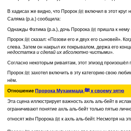
В хадисах же видно, что Пророк ﷺ включил в этот круг некоторых других людей. Например, в одном из важных риваятов, на который мы кратко ссылались ранее, Умм
Саляма (р.а.) сообщила:
Однажды Фатима (р.а.), дочь Пророка ﷺ пришла к нему с тарелкой в руках. Пророк ﷺ спросил её: «Где сын моего дяди?» Фатима (р.а.) ответила, что он дома. Тогда
Пророк ﷺ сказал: «Позови его и двух его сыновей». Когда они пришли, Пророк ﷺ посадил Хасана и Хусейна (р.а.) к себе на колени, Али (р.а.) – справа, Фатиму (р.а.) –
слева. Затем он накрыл их покрывалом, держа его концы
недостатка и сделай их абсолютно чистыми».
Согласно некоторым риваятам, этот эпизод произошёл
Пророк ﷺ захотел включить в эту категорию свою любимую дочь, её мужа и их детей. Он прочитал этот аят, моля Аллаха даровать им часть благословений, упомянутых в
нём.
Отношение
Пророка Мухаммада ﷺ к своему зятю
Эта сцена иллюстрирует важность ахль аль-бейт в исла
ограничивают понятие ахль аль-бейт только пятью личностями: Пророк ﷺ, Али, Фатима, Хасан и Хусейн (р.а.). Шииты также включ
относят жён Пророка ﷺ к ахль аль-бе