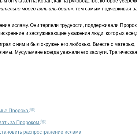
ительно моего ахль аль-бейт»
, тем самым подчёркивая в
е, искренние и заслуживающие уважения люди, которых все
лямы. Мусульмане всегда уважали его заслуги. Трагическая 
Ахль аль-Бейт и праведные халифы: любовь Умара к семье Пророка ﷺ
Наставление пятницы: что значит по-настоящему следовать за Пророком ﷺ
остановить распространение ислама