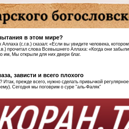
пытания в этом мире?
Аллаха (с.г.в.) сказал: «Если вы увидите человека, котором
с.г.в.) прочитал слова Всевышнего Аллаха: «Когда они забы
но им, Мы открыли для них двери благ.
лаза, зависти и всего плохого
так, прежде всего, нужно сделать привычкой регулярное чт
ему). Сегодня мы поговрим о суре "аль-Фаляк"