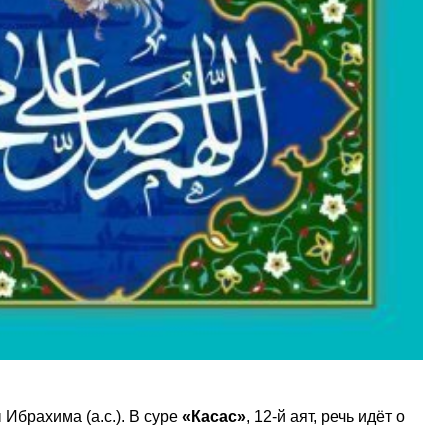
 Ибрахима (а.с.). В суре
«Касас»
, 12-й аят, речь идёт о