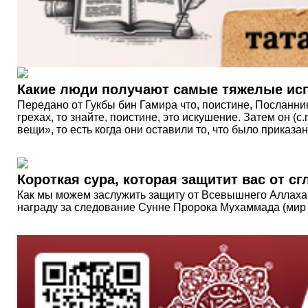
Какие люди получают самые тяжелые ис
Передано от Гукбы бин Гамира что, поистине, Посланник 
грехах, то знайте, поистине, это искушение. Затем он (
вещи», то есть когда они оставили то, что было приказа
Короткая сура, которая защитит вас от сг
Как мы можем заслужить защиту от Всевышнего Аллаха? И
награду за следование Сунне Пророка Мухаммада (мир 