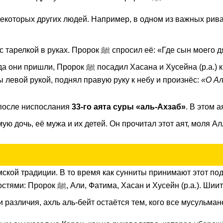
 левой рукой, поднял правую руку к небу и произнёс:
«О Ал
 после ниспослания
33-го аята суры «аль-Ахзаб»
. В этом ая
мской традиции. В то время как сунниты принимают этот по
ают потомков Хусейна (р.а.), но не
йт. Несмотря на эти различия, ахль аль-бейт остаётся тем, кого все 