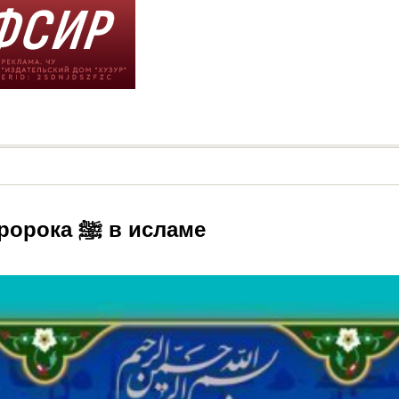
Ахль аль-бейт: почитание семьи Пророка ﷺ в исламе