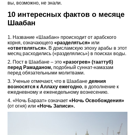
вы, возможно, не знали.
10 интересных фактов о месяце
Шаабан
1. Название «Шаабан» происходит от арабского
корня, означающего
«разделяться»
или
«ответвляться».
В доисламскую эпоху арабы в этот
месяц расходились («разделялись») в поисках воды.
2. Пост в Шаабане – это
«разогрев» (тааттуб)
перед Рамаданом,
подобный суннат-намазам
перед обязательными молитвами.
3. Ученые отмечают, что в Шаабане
деяния
возносятся к Аллаху ежегодно
, в дополнение к
ежедневному и еженедельному вознесению.
4. «Ночь Бараат» означает
«Ночь Освобождения»
(от огня) или
«Ночь Записи».