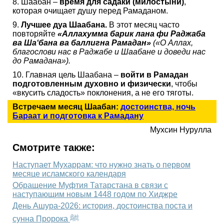
8. Шаабан –
время для садаки (милостыни)
,
которая очищает душу перед Рамаданом.
9.
Лучшее дуа Шаабана.
В этот месяц часто
повторяйте
«Аллахумма барик лана фи Раджаба
ва Ша‘бана ва баллигна Рамадан»
(«О Аллах,
благослови нас в Раджабе и Шаабане и доведи нас
до Рамадана»).
10. Главная цель Шаабана –
войти в Рамадан
подготовленным духовно и физически
, чтобы
«вкусить сладость» поклонения, а не его тяготы.
Встречаем месяц Шаабан:
достоинства, ночь
Бараат и подготовка к Рамадану
Мухсин Нурулла
Смотрите также:
Наступает Мухаррам: что нужно знать о первом
месяце исламского календаря
Обращение Муфтия Татарстана в связи с
наступающим новым 1448 годом по Хиджре
День Ашура-2026: история, достоинства поста и
сунна Пророка ﷺ