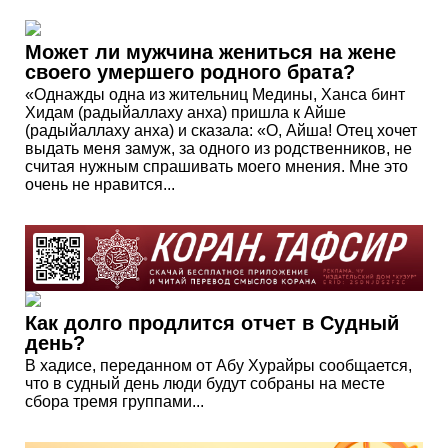
Может ли мужчина жениться на жене
своего умершего родного брата?
«Однажды одна из жительниц Медины, Ханса бинт
Хидам (радыйаллаху анха) пришла к Айше
(радыйаллаху анха) и сказала: «О, Айша! Отец хочет
выдать меня замуж, за одного из родственников, не
считая нужным спрашивать моего мнения. Мне это
очень не нравится...
Как долго продлится отчет в Судный
день?
В хадисе, переданном от Абу Хурайры сообщается,
что в судный день люди будут собраны на месте
сбора тремя группами...