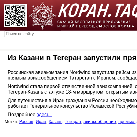
Из Казани в Тегеран запустили п
Российская авиакомпания Nordwind запустила рейсы из 
прямым авиасообщением Татарстан с Ираном, сообщае
Nordwind стала первой отечественной авиакомпанией, 
Тегеран-Казань стал уже 18-м маршрутом, открытым ав
Для путешествия в Иран гражданам России необходимо п
работает Генеральное консульство Исламской Республи
Поздробнее
здесь.
Метки:
Россия
,
Иран
,
Казань
,
Тегеран
,
авиасообщение
,
прямые 