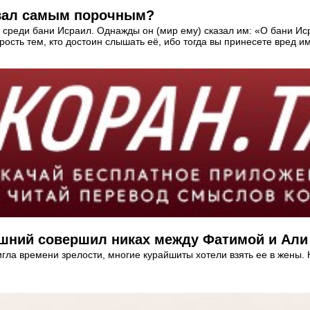
ей Пророк Мухаммад (ﷺ) назвал самым порочным?
ил среди бани Исраил. Однажды он (мир ему) сказал им: «О бани И
ость тем, кто достоин слышать её, ибо тогда вы принесете вред им
ышний совершил никах между Фатимой и Али (
игла времени зрелости, многие курайшиты хотели взять ее в жены. 