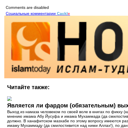
Comments are disabled
Социальные комментарии
Cackl
e
Читайте также:
Является ли фардом (обязательным) вых
Выход из намаза человеком по своей воле в книгах по фикху (
мнению имама Абу Йусуфа и имама Мухаммада (да смилостивитс
должно. В ханафитском мазхабе по этому вопросу имеются ра
имаму Мухаммаду (да смилостивится над ними Аллах!), по да