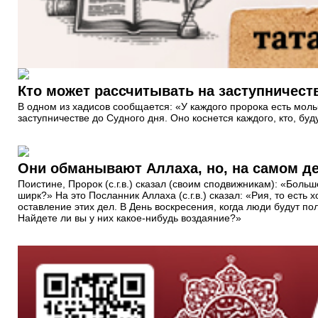
В одном из хадисов сообщается: «У каждого пророка есть мол
заступничестве до Судного дня. Оно коснется каждого, кто, б
Они обманывают Аллаха, но, на самом д
Поистине, Пророк (с.г.в.) сказал (своим сподвижникам): «Боль
ширк?» На это Посланник Аллаха (с.г.в.) сказал: «Рия, то ест
оставление этих дел. В День воскресения, когда люди будут по
Найдете ли вы у них какое-нибудь воздаяние?»