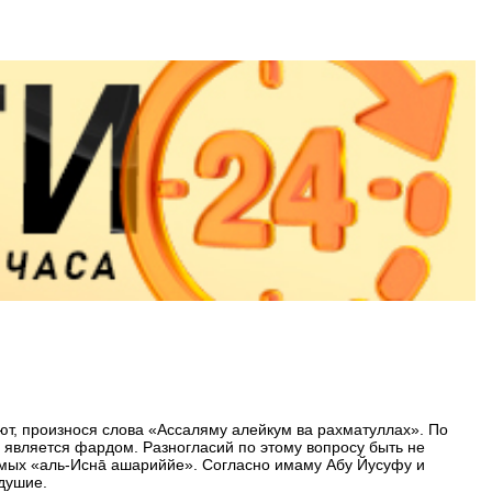
ают, произнося слова «Ассаляму алейкум ва рахматуллах». По
 является фардом. Разногласий по этому вопросу быть не
емых «аль-Иснā ашариййе». Согласно имаму Абу Йусуфу и
душие.