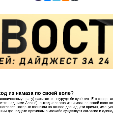
од из намаза по своей воле?
каноническому праву) называется «хурудж би сун’ихи». Его соверш
я над ними Аллах!), выход человека из намаза по своей воле не
зногласия, которые возникли на основе двенадцати причин, имену
нным двенадцати причинам в мазхабе существует согласие и едино