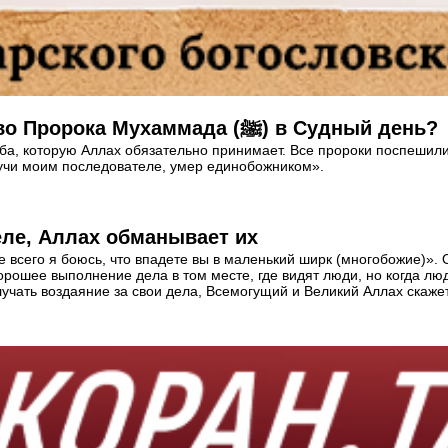
Кто может рассчитывать на заступничество Пророка Мухаммада (ﷺ) в Судный день?
ьба, которую Аллах обязательно принимает. Все пророки поспешил
удучи моим последователе, умер единобожником».
еле, Аллах обманывает их
ше всего я боюсь, что впадете вы в маленький ширк (многобожие)».
ь хорошее выполнение дела в том месте, где видят люди, но когда л
лучать воздаяние за свои дела, Всемогущий и Великий Аллах скажет 