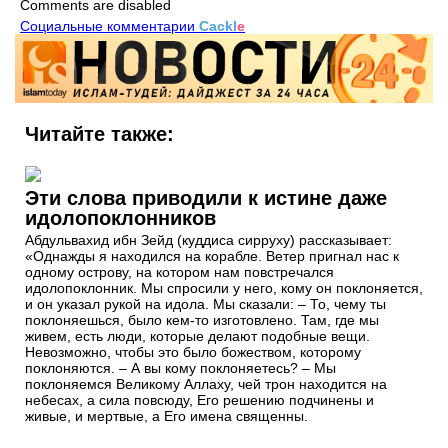
Comments are disabled
Социальные комментарии
Cackl
e
Читайте также:
Эти слова приводили к истине даже
идолопоклонников
Абдульвахид ибн Зейд (куддиса сирруху) рассказывает:
«Однажды я находился на корабле. Ветер пригнал нас к
одному острову, на котором нам повстречался
идолопоклонник. Мы спросили у него, кому он поклоняется,
и он указал рукой на идола. Мы сказали: – То, чему ты
поклоняешься, было кем-то изготовлено. Там, где мы
живем, есть люди, которые делают подобные вещи.
Невозможно, чтобы это было божеством, которому
поклоняются. – А вы кому поклоняетесь? – Мы
поклоняемся Великому Аллаху, чей трон находится на
небесах, а сила повсюду, Его решению подчинены и
живые, и мертвые, а Его имена священны.