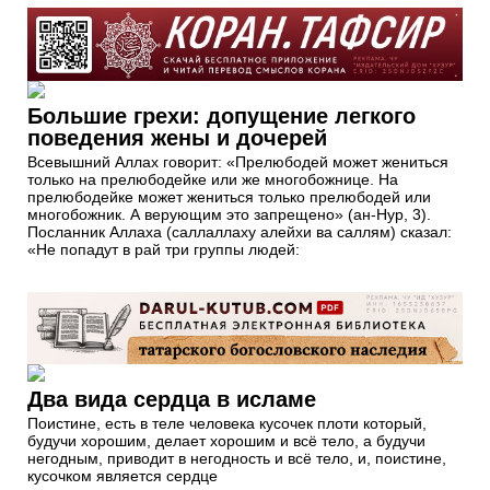
Большие грехи: допущение легкого
поведения жены и дочерей
Всевышний Аллах говорит: «Прелюбодей может жениться
только на прелюбодейке или же многобожнице. На
прелюбодейке может жениться только прелюбодей или
многобожник. А верующим это запрещено» (ан-Нур, 3).
Посланник Аллаха (саллаллаху алейхи ва саллям) сказал:
«Не попадут в рай три группы людей:
Два вида сердца в исламе
Поистине, есть в теле человека кусочек плоти который,
будучи хорошим, делает хорошим и всё тело, а будучи
негодным, приводит в негодность и всё тело, и, поистине,
кусочком является сердце