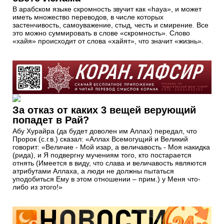
В арабском языке скромность звучит как «haya», и может
иметь множество переводов, в числе которых
застенчивость, самоуважение, стыд, честь и смирение. Все
это можно суммировать в слове «скромность». Слово
«хайя» происходит от слова «хайят», что значит «жизнь».
За отказ от каких 3 вещей верующий
попадет в Рай?
Абу Хурайра (да будет доволен им Аллах) передал, что
Пророк (с.г.в.) сказал: «Аллах Всемогущий и Великий
говорит: «Величие - Мой изар, а величавость - Моя накидка
(рида), и Я подвергну мучениям того, кто постарается
отнять (Имеется в виду, что слава и величавость являются
атрибутами Аллаха, а люди не должны пытаться
уподобиться Ему в этом отношении – прим.) у Меня что-
либо из этого!»