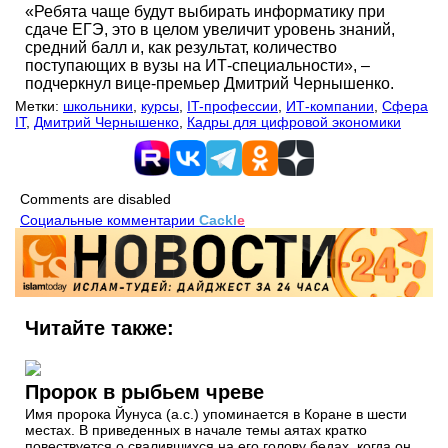
«Ребята чаще будут выбирать информатику при
сдаче ЕГЭ, это в целом увеличит уровень знаний,
средний балл и, как результат, количество
поступающих в вузы на ИТ-специальности», –
подчеркнул вице-премьер Дмитрий Чернышенко.
Метки:
школьники
,
курсы
,
IT-профессии
,
ИТ-компании
,
Сфера
IT
,
Дмитрий Чернышенко
,
Кадры для цифровой экономики
Comments are disabled
Социальные комментарии
Cackl
e
Читайте также:
Пророк в рыбьем чреве
Имя пророка Йунуса (а.с.) упоминается в Коране в шести
местах. В приведенных в начале темы аятах кратко
повествуется о свалившихся на его голову бедах, когда он