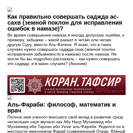
Как правильно совершать саджда ас-
сахв (земной поклон для исправления
ошибок в намазе)?
Во время совершения намаза я иногда допускаю ошибки, к
примеру, забываю – какой ракаат я читаю или читаю
другую Суру, вместо Аль-Фатихи. Я знаю, что в таких
случаях нужно совершать саджда-сахв (земной поклон
исправления забывчивости в намазе) после намаза. Не
могли бы вы подробно рассказать – как нужно совершать
это саджда, и в каких случаях? (Аноним)
Аль-Фараби: философ, математик и
врач
Полное имя ученого внесшего свой вклад в развитие сразу
нескольких наук звучало как Абу Наср Мухаммед ибн
Мухаммед ибн Тархан ибн Узлаг аль-Фараби. Родился он в
местности именуемом Фараб (современный Отрар, Южный