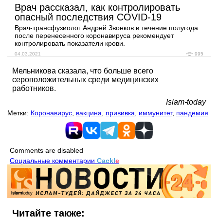
Врач рассказал, как контролировать
опасный последствия COVID-19
Врач-трансфузиолог Андрей Звонков в течение полугода
после перенесенного коронавируса рекомендует
контролировать показатели крови.
04.03.2021
995
Мельникова сказала, что больше всего
сероположительных среди медицинских
работников.
Islam-today
Метки:
Коронавирус
,
вакцина
,
прививка
,
иммунитет
,
пандемия
Comments are disabled
Социальные комментарии
Cackl
e
Читайте также: