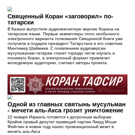
Священный Коран «заговорил» по-
татарски
В Казани выпустили аудиомагнитную версию Корана на
татарском языке. Первые экземпляры этого необычного
электронного варианта толкования Священной Книги уже
получили в подарок президент Татарстана и его советник
Минтимер Шаймиев. С появлением аудиоверсии
мусульманам-татарам станет гораздо легче изучать и
понимать Коран, а электронный формат привлечет
молодежную аудиторию, считают авторы проекта
Одной из главных святынь мусульман
- мечети аль-Акса грозит уничтожение
22 января Израиль готовится к досрочным выборам.
Крайне правый депутат правящей партии Ликуд Моше
Фейглин в новом году нанес провокационный визит в
мечеть аль-Акса