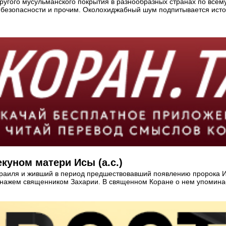
ругого мусульманского покрытия в разнообразных странах по всему
 безопасности и прочим. Околохиджабный шум подпитывается истор
куном матери Исы (а.с.)
зраиля и живший в период предшествовавший появлению пророка И
онажем священником Захарии. В священном Коране о нем упоминае