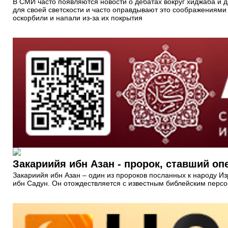
В СМИ часто появляются новости о дебатах вокруг хиджаба и д
для своей светскости и часто оправдывают это соображениями
оскорбили и напали из-за их покрытия
Закариийя ибн Азан - пророк, ставший опе
Закариийя ибн Азан – один из пророков посланных к народу И
ибн Садун. Он отождествляется с известным библейским перс