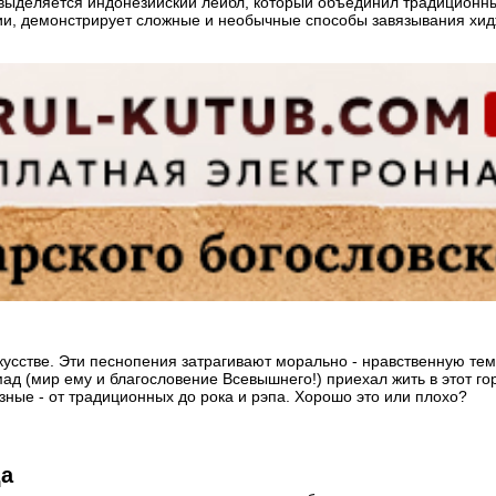
 выделяется индонезийский лейбл, который объединил традиционны
тии, демонстрирует сложные и необычные способы завязывания хи
усстве. Эти песнопения затрагивают морально - нравственную тем
д (мир ему и благословение Всевышнего!) приехал жить в этот го
ые - от традиционных до рока и рэпа. Хорошо это или плохо?
да