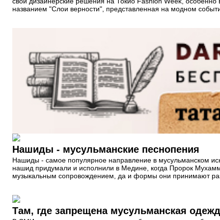
свои дизайнерские решения на Токио Fashion Week, особенно
названием "Слои верности", представленная на модном собы
Нашиды - мусульманские песнопения
Нашиды - самое популярное направление в мусульманском иск
нашид придумали и исполнили в Медине, когда Пророк Мухамма
музыкальным сопровождением, да и формы они принимают разн
Там, где запрещена мусульманская одеж