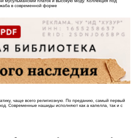
й мусульманский платок и высокую моду. Коллекция под
джаба в современной форме
атику, чаще всего религиозную. По преданию, самый первый
род. Современные нашиды исполняют как а капелла, так и с