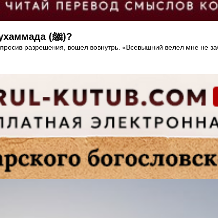
Как Ангел смерти забрал душу Пророка Мухаммада (ﷺ)?
опросив разрешения, вошел вовнутрь. «Всевышний велел мне не заб