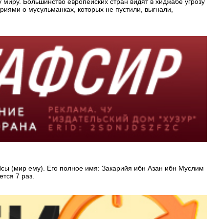
 миру. Большинство европейских стран видят в хиджабе угрозу
иями о мусульманках, которых не пустили, выгнали,
сы (мир ему). Его полное имя: Закарийя ибн Азан ибн Муслим
тся 7 раз.