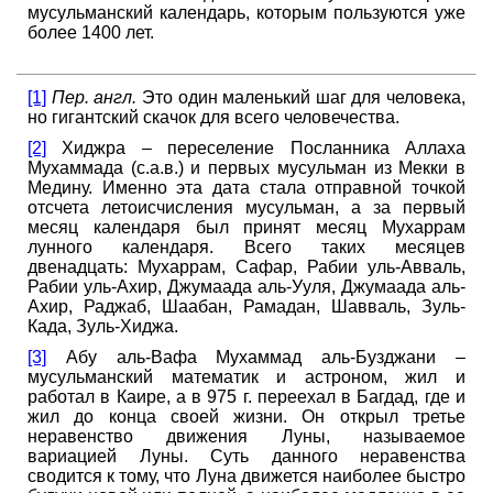
мусульманский календарь, которым пользуются уже
более 1400 лет.
[1]
Пер. англ.
Это один маленький шаг для человека,
но гигантский скачок для всего человечества.
[2]
Хиджра – переселение Посланника Аллаха
Мухаммада (с.а.в.) и первых мусульман из Мекки в
Медину. Именно эта дата стала отправной точкой
отсчета летоисчисления мусульман, а за первый
месяц календаря был принят месяц Мухаррам
лунного календаря. Всего таких месяцев
двенадцать: Мухаррам, Сафар, Рабии уль-Авваль,
Рабии уль-Ахир, Джумаада аль-Ууля, Джумаада аль-
Ахир, Раджаб, Шаабан, Рамадан, Шавваль, Зуль-
Када, Зуль-Хиджа.
[3]
Абу аль-Вафа Мухаммад аль-Бузджани –
мусульманский математик и астроном, жил и
работал в Каире, а в 975 г. переехал в Багдад, где и
жил до конца своей жизни. Он открыл третье
неравенство движения Луны, называемое
вариацией Луны. Суть данного неравенства
сводится к тому, что Луна движется наиболее быстро