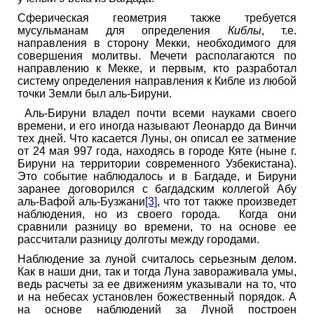
Сферическая геометрия также требуется
мусульманам для определения
Киблы
, т.е.
направления в сторону Мекки, необходимого для
совершения молитвы. Мечети располагаются по
направлению к Мекке, и первым, кто разработал
систему определения направления к Кибле из любой
точки Земли был аль-Бируни.
Аль-Бируни владел почти всеми науками своего
времени, и его иногда называют Леонардо да Винчи
тех дней. Что касается Луны, он описал ее затмение
от 24 мая 997 года, находясь в городе Кяте (ныне г.
Бируни на территории современного Узбекистана).
Это событие наблюдалось и в Багдаде, и Бируни
заранее договорился с багдадским коллегой Абу
аль-Вафой аль-Бузжани
[3]
, что тот также произведет
наблюдения, но из своего города. Когда они
сравнили разницу во времени, то на основе ее
рассчитали разницу долготы между городами.
Наблюдение за луной считалось серьезным делом.
Как в наши дни, так и тогда Луна завораживала умы,
ведь расчеты за ее движениям указывали на то, что
и на небесах установлен божественный порядок. А
на основе наблюдений за Луной построен