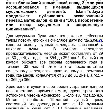
этого ближайший космический сосед Земли уже
ассоциировался с именами выдающихся
мусульманских деятелей. Islam-Today.ru
продолжает публиковать эксклюзивный
перевод материалов из книги "1001 изобретение
или вклад мусульман в современную
цивилизацию".
Для мусульман Луна является важным небесным
телом потому, что они исчисляют дату по
хиджре
[2]
,
взяв за основу лунный календарь, связанный с
циклами луны. В лунном календаре
продолжительность месяца может составлять от 29
до 30 дней, а года – от 354 до 355 дней. Лунный год
кругом обходит все сезоны солнечного года в
течение 33 лет. В этом и его несоответствие
солнечному календарю, привязанному к временам
года, где месяц колеблется от 28 до 31 дней, а год –
от 365 до 366.
Христиане и иудеи в свое время устранили данное
несоответствие, применив метод древнегреческого
астронома Метона Афинского. Около 430 года до н.э.
Метон разработал 19-летний лунный цикл,
состоящий из двенадцати лет с 12 лунными
месяцами и семи лет с 13 лунными месяцами.