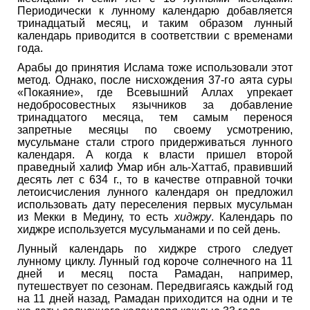
Периодически к лунному календарю добавляется
тринадцатый месяц, и таким образом лунный
календарь приводится в соответствии с временами
года.
Арабы до принятия Ислама тоже использовали этот
метод. Однако, после нисхождения 37-го аята суры
«Покаяние», где Всевышний Аллах упрекает
недобросовестных язычников за добавление
тринадцатого месяца, тем самым перенося
запретные месяцы по своему усмотрению,
мусульмане стали строго придерживаться лунного
календаря. А когда к власти пришел второй
праведный халиф Умар ибн аль-Хаттаб, правивший
десять лет с 634 г., то в качестве отправной точки
летоисчисления лунного календаря он предложил
использовать дату переселения первых мусульман
из Мекки в Медину, то есть
хиджру
. Календарь по
хиджре используется мусульманами и по сей день.
Лунный календарь по хиджре строго следует
лунному циклу. Лунный год короче солнечного на 11
дней и месяц поста Рамадан, например,
путешествует по сезонам. Передвигаясь каждый год
на 11 дней назад, Рамадан приходится на одни и те