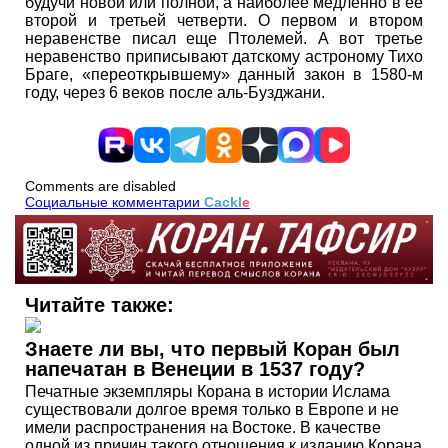
будучи новой или полной, а наиболее медленно в ее
второй и третьей четверти. О первом и втором
неравенстве писал еще Птолемей. А вот третье
неравенство приписывают датскому астроному Тихо
Браге, «переоткрывшему» данный закон в 1580-м
году, через 6 веков после аль-Бузджани.
Comments are disabled
Социальные комментарии
Cackl
e
Читайте также:
Знаете ли вы, что первый Коран был
напечатан в Венеции в 1537 году?
Печатные экземпляры Корана в истории Ислама
существовали долгое время только в Европе и не
имели распространения на Востоке. В качестве
одной из причин такого отношения к изданию Корана