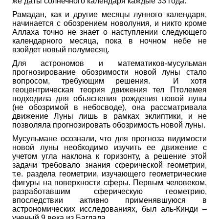
же даты солнечного календаря каждые 33 года.
Рамадан, как и другие месяцы лунного календаря,
начинается с обозрением новолуния, и никто кроме
Аллаха точно не знает о наступлении следующего
календарного месяца, пока в ночном небе не
взойдет новый полумесяц.
Для астрономов и математиков-мусульман
прогнозирование обозримости новой луны стало
вопросом, требующим решения. И хотя
геоцентрическая теория движения тел Птолемея
подходила для объяснения рождения новой луны
(не обозримой в небосводе), она рассматривала
движение Луны лишь в рамках эклиптики, и не
позволяла прогнозировать обозримость новой луны.
Мусульмане осознали, что для прогноза видимости
новой луны необходимо изучить ее движение с
учетом угла наклона к горизонту, а решение этой
задачи требовало знания сферической геометрии,
т.е. раздела геометрии, изучающего геометрические
фигуры на поверхности сферы. Первым человеком,
разработавшим сферическую геометрию,
впоследствии активно применявшуюся в
астрономических исследованиях, был аль-Кинди –
ученый 9 века из Багдада.