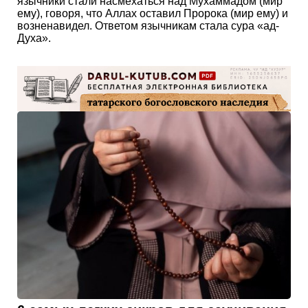
язычники стали насмехаться над Мухаммадом (мир
ему), говоря, что Аллах оставил Пророка (мир ему) и
возненавидел. Ответом язычникам стала сура «ад-
Духа».