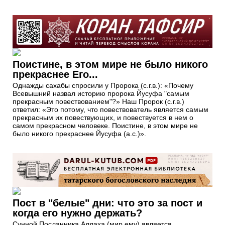
Поистине, в этом мире не было никого
прекраснее Его...
Однажды сахабы спросили у Пророка (с.г.в.): «Почему
Всевышний назвал историю пророка Йусуфа "самым
прекрасным повествованием"?» Наш Пророк (с.г.в.)
ответил: «Это потому, что повествователь является самым
прекрасным их повествующих, и повествуется в нем о
самом прекрасном человеке. Поистине, в этом мире не
было никого прекраснее Йусуфа (а.с.)».
Пост в "белые" дни: что это за пост и
когда его нужно держать?
Сунной Посланника Аллаха (мир ему) является