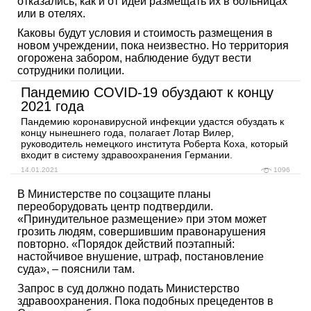
отказались, как и от идей размещать их в больницах
или в отелях.
Каковы будут условия и стоимость размещения в
новом учреждении, пока неизвестно. Но территория
огорожена забором, наблюдение будут вести
сотрудники полиции.
Пандемию COVID-19 обуздают к концу
2021 года
Пандемию коронавирусной инфекции удастся обуздать к
концу нынешнего года, полагает Лотар Вилер,
руководитель немецкого института Роберта Коха, который
входит в систему здравоохранения Германии.
14.01.2021
1096
В Министерстве по соцзащите планы
переоборудовать центр подтвердили.
«Принудительное размещение» при этом может
грозить людям, совершившим правонарушения
повторно. «Порядок действий поэтапный:
настойчивое внушение, штраф, постановление
суда», – пояснили там.
Запрос в суд должно подать Министерство
здравоохранения. Пока подобных прецедентов в