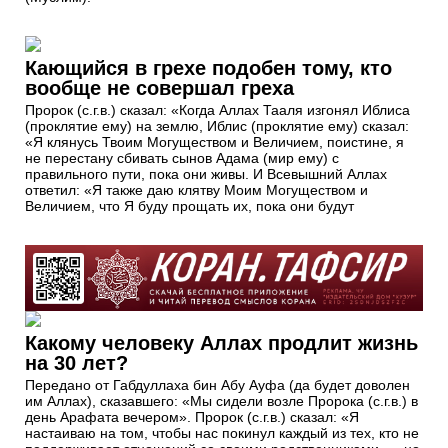
Кающийся в грехе подобен тому, кто
вообще не совершал греха
Пророк (с.г.в.) сказал: «Когда Аллах Тааля изгонял Иблиса
(проклятие ему) на землю, Иблис (проклятие ему) сказал:
«Я клянусь Твоим Могуществом и Величием, поистине, я
не перестану сбивать сынов Адама (мир ему) с
правильного пути, пока они живы. И Всевышний Аллах
ответил: «Я также даю клятву Моим Могуществом и
Величием, что Я буду прощать их, пока они будут
Какому человеку Аллах продлит жизнь
на 30 лет?
Передано от Габдуллаха бин Абу Ауфа (да будет доволен
им Аллах), сказавшего: «Мы сидели возле Пророка (с.г.в.) в
день Арафата вечером». Пророк (с.г.в.) сказал: «Я
настаиваю на том, чтобы нас покинул каждый из тех, кто не