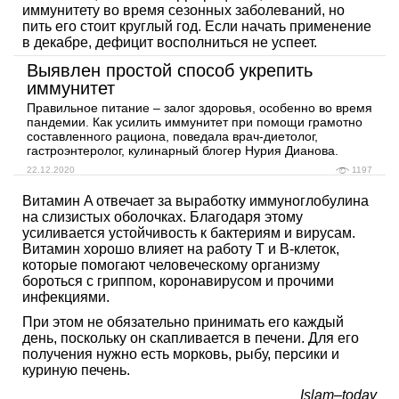
иммунитету во время сезонных заболеваний, но
пить его стоит круглый год. Если начать применение
в декабре, дефицит восполниться не успеет.
Выявлен простой способ укрепить
иммунитет
Правильное питание – залог здоровья, особенно во время
пандемии. Как усилить иммунитет при помощи грамотно
составленного рациона, поведала врач-диетолог,
гастроэнтеролог, кулинарный блогер Нурия Дианова.
22.12.2020
1197
Витамин A отвечает за выработку иммуноглобулина
на слизистых оболочках. Благодаря этому
усиливается устойчивость к бактериям и вирусам.
Витамин хорошо влияет на работу Т и В-клеток,
которые помогают человеческому организму
бороться с гриппом, коронавирусом и прочими
инфекциями.
При этом не обязательно принимать его каждый
день, поскольку он скапливается в печени. Для его
получения нужно есть морковь, рыбу, персики и
куриную печень.
Islam–today