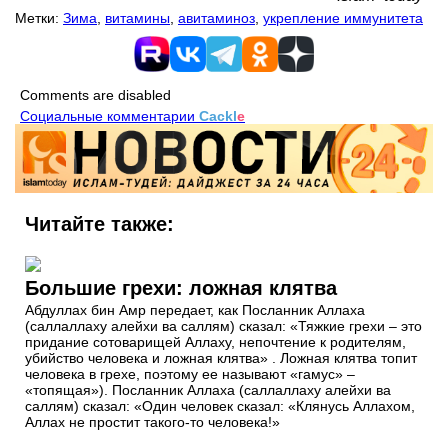
Метки:
Зима
,
витамины
,
авитаминоз
,
укрепление иммунитета
Comments are disabled
Социальные комментарии
Cackl
e
Читайте также:
Большие грехи: ложная клятва
Абдуллах бин Амр передает, как Посланник Аллаха
(саллаллаху алейхи ва саллям) сказал: «Тяжкие грехи – это
придание сотоварищей Аллаху, непочтение к родителям,
убийство человека и ложная клятва» . Ложная клятва топит
человека в грехе, поэтому ее называют «гамус» –
«топящая»). Посланник Аллаха (саллаллаху алейхи ва
саллям) сказал: «Один человек сказал: «Клянусь Аллахом,
Аллах не простит такого-то человека!»