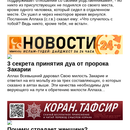
поддерживает отно­шений со своими родственниками», - но
никто из присутствую­щих не поднялся со своего места,
кроме одного человека, который сидел в отдаленном
месте. Он ушел и через некоторое время вернулся.
Посланник Аллаха (с.г.в.) сказал ему: «Что случилось с
тобой? Ведь никто, кроме тебя, не встал».
3 секрета принятия дуа от пророка
Закарии
Аллах Всевышний даровал Свою милость Закарие и
ответил на его мольбу из-за трех составляющих, о которых
сказано в аятах выше. Эти качества необходимы для
верующего на пути к обретению милости Аллаха...
Почему страдает женщина?