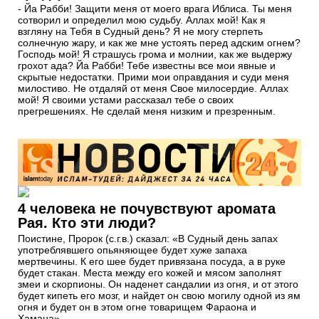
- Йа Рабби! Защити меня от моего врага Иблиса. Ты меня
сотворил и определил мою судьбу. Аллах мой! Как я
взгляну на Тебя в Судный день? Я не могу стерпеть
солнечную жару, и как же мне устоять перед адским огнем?
Господь мой! Я страшусь грома и молнии, как же выдержу
грохот ада? Йа Рабби! Тебе известны все мои явные и
скрытые недостатки. Прими мои оправдания и суди меня
милостиво. Не отдаляй от меня Свое милосердие. Аллах
мой! Я своими устами рассказал тебе о своих
прегрешениях. Не сделай меня низким и презренным.
4 человека не почувствуют аромата
Рая. Кто эти люди?
Поистине, Пророк (с.г.в.) сказал: «В Судный день запах
употреблявшего опьяняющее будет хуже запаха
мертвечины. К его шее будет привязана посуда, а в руке
будет стакан. Места между его кожей и мясом заполнят
змеи и скорпионы. Он наденет сандалии из огня, и от этого
будет кипеть его мозг, и найдет он свою могилу одной из ям
огня и будет он в этом огне товарищем Фараона и
Хамана».