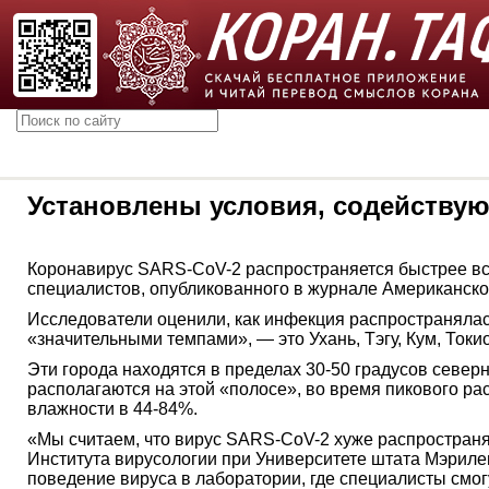
Установлены условия, содейству
Коронавирус SARS-CoV-2 распространяется быстрее все
специалистов, опубликованного в журнале Американск
Исследователи оценили, как инфекция распространялась
«значительными темпами», — это Ухань, Тэгу, Кум, Токи
Эти города находятся в пределах 30-50 градусов север
располагаются на этой «полосе», во время пикового ра
влажности в 44-84%.
«Мы считаем, что вирус SARS-CoV-2 хуже распространя
Института вирусологии при Университете штата Мэриле
поведение вируса в лаборатории, где специалисты смог