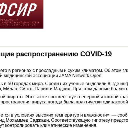
ющие распространению COVID-19
го в регионах с прохладным и сухим климатом. Об этом г
ой медицинской ассоциации JAMA Network Open.
 в 50 городах мира. Среди них ученые выделили 8, где ин
о, Милан, Сиэтл, Париж и Мадрид. При этом данные брались
ной широты. Это также соответствует северной и южной гр
спространения вируса погода была практически одинаковой 
ется в условиях высоких температур и влажности», — сооб
нд Мохаммед Саджади. Соответствующую гипотезу предстои
ут контролировать климатические изменения.