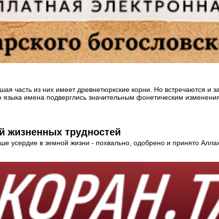
ая часть из них имеет древнетюркские корни. Но встречаются и за
го языка имена подверглись значительным фонетическим изменени
й жизненных трудностей
аше усердие в земной жизни - похвально, одобрено и принято Аллах