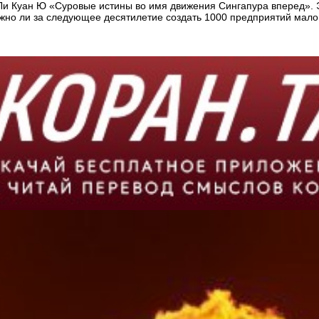
 Ли Куан Ю «Суровые истины во имя движения Сингапура вперед». 
но ли за следующее десятилетие создать 1000 предприятий малог