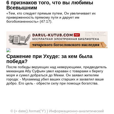
6 признаков того, что вы любимы
Всевышним
«Тем, кто следует прямым путем, Он увеличивает их
приверженность прямому пути и дарует им
богобоязненность» (47:17).
Сражение при Ухуде: за кем была
победа?
После победы верующих над неверующими, предводитель
мекканцев Абу Суфьян увел караван с товарами к берегу
моря и сумел добраться до Мекки. Он заявил жителям
города: - Мухаммад убил ваших старших и захватил ваше
добро. Его цель - обрести силу при помощи богатства.
© {= date().format('Y') } Информационно-аналитический