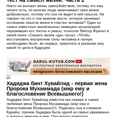
Никто не кончает жизнь самоубийством, потому что ему
нечего есть, но многие люди заканчивают свои жизни
добровольно, потому что они не видят в ней смысла. Не
говорит ли это о том важном месте, которое занимает
осознание смысла жизни в счастье человека? Один из
самых известных заключенных немецких концлагерей,
переживших его тяготы и ужасы, психолог Виктор Франкл в
своей книге «Сказать жизни «да» писал: «Чтобы
восстановить внутренние силы человека в лагере,
необходимо было, во-первых, преуспеть в указании ему
какой-то цели в будущем.
Хадиджа бинт Хувайлид - первая жена
Пророка Мухаммада (мир ему и
благословение Всевышнего!)
Хадиджа бинт Хувайлид известна как первая и самая
любимая жена Пророка Мухаммада (мир ему и
благословение Всевышнего!). Родилась она в племени
Курайш, причем Хадиджа была одной из самых уважаемых
и знатных женщин в нем. Она всегда помогала