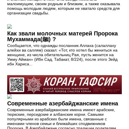
малоимущим, своим родным и близким, а также оказывала
помощь молодым людям, которым не хватало средств для
организации свадьбы.
Как звали молочных матерей Пророка
Мухаммада(ﷺ) ?
Сообщается, что однажды посланник Аллаха (салаллаху
алейхи ва саллям) сказал: «Тот, кто хотел бы жениться на
женщине, из числа обитательниц Рая, пусть женится на
Умму Айман» (Ибн Сад, Табакат, 8/224), после этого Зейд
ибн Хариса...
Современные азербайджанские имена
Современные азербайджанские имена имеют арабские,
тюркские, персидские и албанские корни. Самыми
популярными из арабских были имена, связанные с
именами членов семьи и ближайших сподвижников
Пророка. В Азербайджане согласно традиции родителям